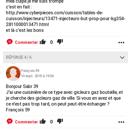
mea culpa je me suis trompé
c'est en fait :
http://www.cyberpieces.com/cuisson/tables-de-
cuisson/injecteurs/13471-injecteurs-but-prop-pour-kg354-
2811000013471.html
et là c'est les bons
0
Commenter
RÉPONSE 4 / 6
François 59
10 sept. 2015 à 19:56
Bonjour Sabr 39
J'ai une cuisinière de ce type avec gicleurs gaz bouteille, et
je cherche des gicleurs gaz de ville. Si vous en avez et que
ce n'est pas trop tard, on peut peut-être échanger ?
François 59
0
Commenter