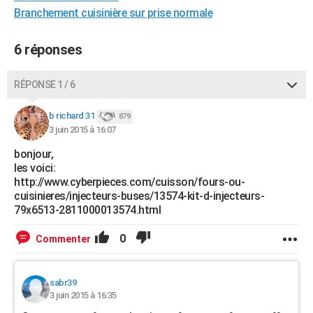
Branchement cuisinière sur prise normale
City break
Voyage de noces
Climat
Destinations
Voyage nature
Forum
+
PHOTO
GUIDES D'ACHAT
6 réponses
BONS PLANS
RÉPONSE 1 / 6
CARTE DE VOEUX
b richard 31
879
Carte Bonne année
Carte Pâques
Carte de Noël
Carte Saint-Valentin
Carte d'anniversaire
DICTIONNAIRE
3 juin 2015 à 16:07
bonjour,
Biographies
Expressions
Dictionnaire
Citations
Proverbes
PROGRAMME TV
les voici:
http://www.cyberpieces.com/cuisson/fours-ou-
COPAINS D'AVANT
cuisinieres/injecteurs-buses/13574-kit-d-injecteurs-
79x6513-2811000013574.html
Se connecter
Collèges
Universités
Service militaire
S'inscrire
Lycées
Primaires
Entreprises
Avis de recherche
AVIS DE DÉCÈS
0
Commenter
FORUM
Lifestyle
Sport
Television
Cinema
Bricolage
Culture
Auto
Voyage
sabr39
3 juin 2015 à 16:35