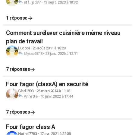
stf_jpd87
-
13 sept. 2020 à 18:32
1 réponse
Comment surélever cuisinière même niveau
plan de travail
Lucopi
-
26 août 2011 à 18:28
Ulysse5818
-
28 janv. 2026 à 12:11
7 réponses
Four fagor (classA) en securité
Glad1903
-
26 mars 2014 à 11:18
Annette
-
10 janv. 2022 à 17:44
7 réponses
Four fagor class A
Nathal7783
-
17 avr. 2021 à 22:38