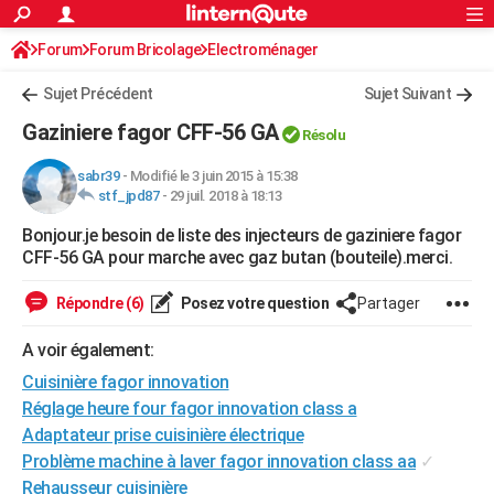
ACTUALITÉS
Forum
Forum Bricolage
Connexion
Electroménager
S'inscrire
Rechercher
Société
Education
Villes
Politique
Faits Divers
Monde
+
SPORT
Sujet Précédent
Sujet Suivant
Football
Cyclisme
Forum
Coupe du monde 2026
Tennis
Rugby
CULTURE
Gaziniere fagor CFF-56 GA
Résolu
TNT
Cinéma
Musique
Programme TV
Streaming
Sorties cinéma
+
FINANCE
sabr39
-
Modifié le 3 juin 2015 à 15:38
stf_jpd87
-
29 juil. 2018 à 18:13
Impôts
Immobilier
Banque
Crédit
Retraite
Epargne
Risques naturels par ville
Assurance
AUTO
Bonjour.je besoin de liste des injecteurs de gaziniere fagor
Réserver un essai
Berlines
Forum auto
Essais
Citadines
SUV
+
HIGH-TECH
CFF-56 GA pour marche avec gaz butan (bouteile).merci.
Meilleur smartphone
Ordinateurs
Guide high-tech
Mobiles
Internet
Jeux vidéo
+
BRICOLAGE
Répondre (6)
Posez votre question
Partager
Aménagement intérieur
Cuisine
Jardinage
+
Forum
Extérieur
Salle de bains
Rangement
WEEK-END
A voir également:
Escapades
Expositions
Week-end nature
Guides de France
Patrimoine
Musées
+
Cuisinière fagor innovation
LIFESTYLE
Réglage heure four fagor innovation class a
Bien-être
Mode
+
Art de vivre
Loisirs
Modes de vie
SANTE
Adaptateur prise cuisinière électrique
Problème machine à laver fagor innovation class aa
✓
Guide de la santé
Médicaments
+
Alimentation
Maladies
Sommeil
VOYAGE
Rehausseur cuisinière