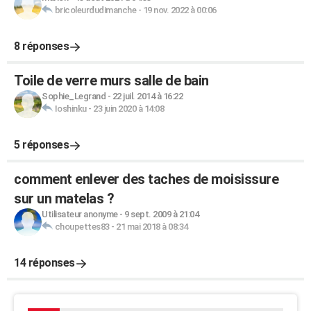
bricoleurdudimanche
-
19 nov. 2022 à 00:06
8 réponses
Toile de verre murs salle de bain
Sophie_Legrand
-
22 juil. 2014 à 16:22
Ioshinku
-
23 juin 2020 à 14:08
5 réponses
comment enlever des taches de moisissure
sur un matelas ?
Utilisateur anonyme
-
9 sept. 2009 à 21:04
choupettes83
-
21 mai 2018 à 08:34
14 réponses