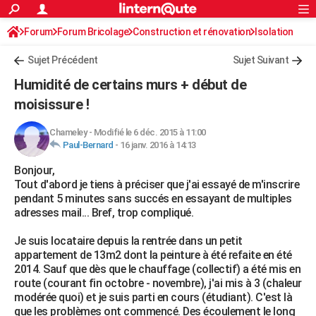
ACTUALITÉS
Forum
Forum Bricolage
Connexion
Construction et rénovation
S'inscrire
Isolation
Rechercher
Société
Education
Villes
Politique
Faits Divers
Monde
+
SPORT
Sujet Précédent
Sujet Suivant
Football
Cyclisme
Forum
Coupe du monde 2026
Tennis
Rugby
CULTURE
Humidité de certains murs + début de
TNT
Cinéma
Musique
Programme TV
Streaming
Sorties cinéma
+
moisissure !
FINANCE
Impôts
Immobilier
Banque
Crédit
Retraite
Epargne
Risques naturels par ville
Assurance
AUTO
Chameley
-
Modifié le 6 déc. 2015 à 11:00
Paul-Bernard
-
16 janv. 2016 à 14:13
Réserver un essai
Berlines
Forum auto
Essais
Citadines
SUV
+
HIGH-TECH
Bonjour,
Tout d'abord je tiens à préciser que j'ai essayé de m'inscrire
Meilleur smartphone
Ordinateurs
Guide high-tech
Mobiles
Internet
Jeux vidéo
+
BRICOLAGE
pendant 5 minutes sans succés en essayant de multiples
adresses mail... Bref, trop compliqué.
Aménagement intérieur
Cuisine
Jardinage
+
Forum
Extérieur
Salle de bains
Rangement
WEEK-END
Je suis locataire depuis la rentrée dans un petit
Escapades
Expositions
Week-end nature
Guides de France
Patrimoine
Musées
+
LIFESTYLE
appartement de 13m2 dont la peinture à été refaite en été
2014. Sauf que dès que le chauffage (collectif) a été mis en
Bien-être
Mode
+
Art de vivre
Loisirs
Modes de vie
SANTE
route (courant fin octobre - novembre), j'ai mis à 3 (chaleur
modérée quoi) et je suis parti en cours (étudiant). C'est là
Guide de la santé
Médicaments
+
Alimentation
Maladies
Sommeil
VOYAGE
que les problèmes ont commencé. Des écoulement le long