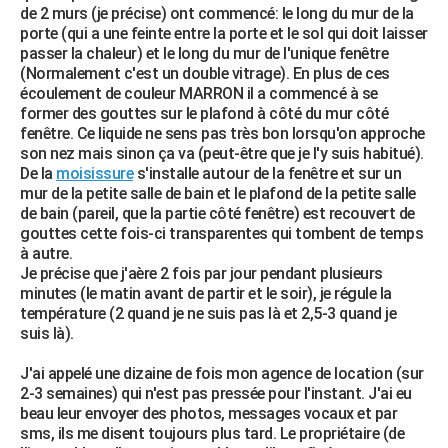
de 2 murs (je précise) ont commencé: le long du mur de la
City break
Voyage de noces
Climat
Destinations
Voyage nature
Forum
+
PHOTO
porte (qui a une feinte entre la porte et le sol qui doit laisser
passer la chaleur) et le long du mur de l'unique fenêtre
GUIDES D'ACHAT
(Normalement c'est un double vitrage). En plus de ces
écoulement de couleur MARRON il a commencé à se
BONS PLANS
former des gouttes sur le plafond à côté du mur côté
fenêtre. Ce liquide ne sens pas très bon lorsqu'on approche
CARTE DE VOEUX
son nez mais sinon ça va (peut-être que je l'y suis habitué).
De la
moisissure
s'installe autour de la fenêtre et sur un
Carte Bonne année
Carte Pâques
Carte de Noël
Carte Saint-Valentin
Carte d'anniversaire
DICTIONNAIRE
mur de la petite salle de bain et le plafond de la petite salle
de bain (pareil, que la partie côté fenêtre) est recouvert de
Biographies
Expressions
Dictionnaire
Citations
Proverbes
PROGRAMME TV
gouttes cette fois-ci transparentes qui tombent de temps
à autre.
COPAINS D'AVANT
Je précise que j'aère 2 fois par jour pendant plusieurs
minutes (le matin avant de partir et le soir), je régule la
Se connecter
Collèges
Universités
Service militaire
S'inscrire
Lycées
Primaires
Entreprises
Avis de recherche
AVIS DE DÉCÈS
température (2 quand je ne suis pas là et 2,5-3 quand je
suis là).
FORUM
J'ai appelé une dizaine de fois mon agence de location (sur
Lifestyle
Sport
Television
Cinema
Bricolage
Culture
Auto
Voyage
2-3 semaines) qui n'est pas pressée pour l'instant. J'ai eu
beau leur envoyer des photos, messages vocaux et par
sms, ils me disent toujours plus tard. Le propriétaire (de