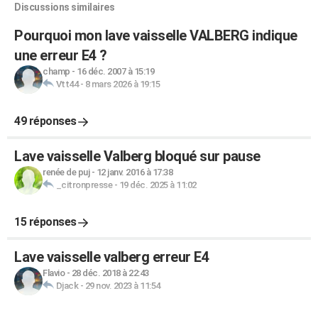
Discussions similaires
Pourquoi mon lave vaisselle VALBERG indique
une erreur E4 ?
champ
-
16 déc. 2007 à 15:19
Vtt44
-
8 mars 2026 à 19:15
49 réponses
Lave vaisselle Valberg bloqué sur pause
renée de puj
-
12 janv. 2016 à 17:38
_citronpresse
-
19 déc. 2025 à 11:02
15 réponses
Lave vaisselle valberg erreur E4
Flavio
-
28 déc. 2018 à 22:43
Djack
-
29 nov. 2023 à 11:54