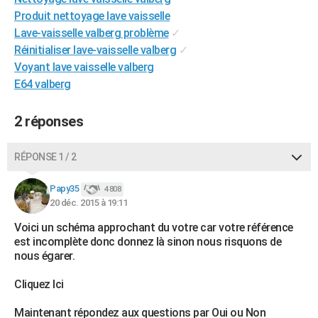
City break
Voyage de noces
Climat
Destinations
Voyage nature
Forum
+
Produit nettoyage lave vaisselle
PHOTO
Lave-vaisselle valberg problème
✓
GUIDES D'ACHAT
Réinitialiser lave-vaisselle valberg
✓
Voyant lave vaisselle valberg
BONS PLANS
E64 valberg
CARTE DE VOEUX
2 réponses
Carte Bonne année
Carte Pâques
Carte de Noël
Carte Saint-Valentin
Carte d'anniversaire
DICTIONNAIRE
RÉPONSE 1 / 2
Biographies
Expressions
Dictionnaire
Citations
Proverbes
PROGRAMME TV
Papy35
COPAINS D'AVANT
4 808
20 déc. 2015 à 19:11
Se connecter
Collèges
Universités
Service militaire
S'inscrire
Lycées
Primaires
Entreprises
Avis de recherche
AVIS DE DÉCÈS
Voici un schéma approchant du votre car votre référence
est incomplète donc donnez là sinon nous risquons de
FORUM
nous égarer.
Lifestyle
Sport
Television
Cinema
Bricolage
Culture
Auto
Voyage
Cliquez Ici
Maintenant répondez aux questions par Oui ou Non