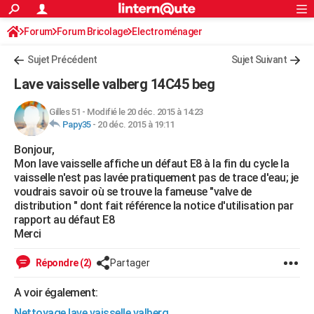
ACTUALITÉS
Forum
Forum Bricolage
Connexion
Electroménager
S'inscrire
Rechercher
Société
Education
Villes
Politique
Faits Divers
Monde
+
SPORT
Sujet Précédent
Sujet Suivant
Football
Cyclisme
Forum
Coupe du monde 2026
Tennis
Rugby
CULTURE
Lave vaisselle valberg 14C45 beg
TNT
Cinéma
Musique
Programme TV
Streaming
Sorties cinéma
+
FINANCE
Gilles 51
-
Modifié le 20 déc. 2015 à 14:23
Papy35
-
20 déc. 2015 à 19:11
Impôts
Immobilier
Banque
Crédit
Retraite
Epargne
Risques naturels par ville
Assurance
AUTO
Bonjour,
Réserver un essai
Berlines
Forum auto
Essais
Citadines
SUV
+
HIGH-TECH
Mon lave vaisselle affiche un défaut E8 à la fin du cycle la
vaisselle n'est pas lavée pratiquement pas de trace d'eau; je
Meilleur smartphone
Ordinateurs
Guide high-tech
Mobiles
Internet
Jeux vidéo
+
BRICOLAGE
voudrais savoir où se trouve la fameuse "valve de
distribution " dont fait référence la notice d'utilisation par
Aménagement intérieur
Cuisine
Jardinage
+
Forum
Extérieur
Salle de bains
Rangement
WEEK-END
rapport au défaut E8
Merci
Escapades
Expositions
Week-end nature
Guides de France
Patrimoine
Musées
+
LIFESTYLE
Répondre (2)
Partager
Bien-être
Mode
+
Art de vivre
Loisirs
Modes de vie
SANTE
A voir également:
Guide de la santé
Médicaments
+
Alimentation
Maladies
Sommeil
VOYAGE
Nettoyage lave vaisselle valberg