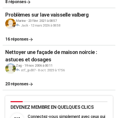
8 réponses
Problèmes sur lave vaisselle valberg
Marine
-
23 févr. 2021 à 08:57
Jack
-
12 mars 2026 à 08:58
16 réponses
Nettoyer une façade de maison noircie :
astuces et dosages
Zag
-
19 nov. 2006 à 00:11
stf_jpd87
-
8 oct. 2023 à 17:56
20 réponses
DEVENEZ MEMBRE EN QUELQUES CLICS
Connectez-vous simplement avec ceux qui