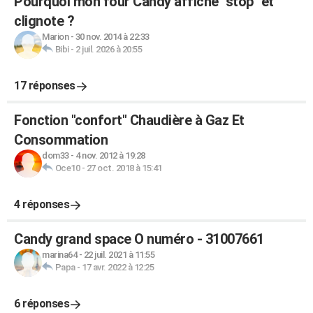
Pourquoi mon four Candy affiche "stop" et
clignote ?
Marion
-
30 nov. 2014 à 22:33
Bibi
-
2 juil. 2026 à 20:55
17 réponses
Fonction "confort" Chaudière à Gaz Et
Consommation
dom33
-
4 nov. 2012 à 19:28
Oce10
-
27 oct. 2018 à 15:41
4 réponses
Candy grand space O numéro - 31007661
marina64
-
22 juil. 2021 à 11:55
Papa
-
17 avr. 2022 à 12:25
6 réponses