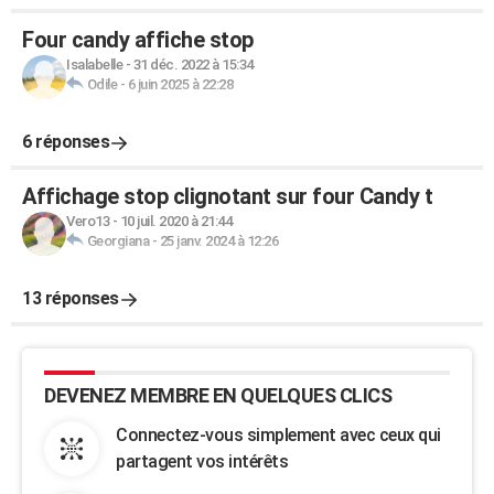
Four candy affiche stop
Isalabelle
-
31 déc. 2022 à 15:34
Odile
-
6 juin 2025 à 22:28
6 réponses
Affichage stop clignotant sur four Candy t
Vero13
-
10 juil. 2020 à 21:44
Georgiana
-
25 janv. 2024 à 12:26
13 réponses
DEVENEZ MEMBRE EN QUELQUES CLICS
Connectez-vous simplement avec ceux qui
partagent vos intérêts