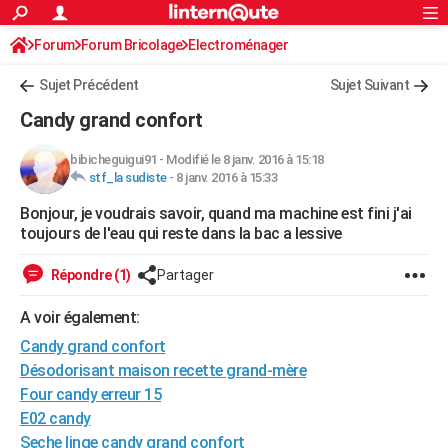
ACTUALITÉS
Forum
Forum Bricolage
Connexion
Electroménager
S'inscrire
Rechercher
Société
Education
Villes
Politique
Faits Divers
Monde
+
SPORT
Sujet Précédent
Sujet Suivant
Football
Cyclisme
Forum
Coupe du monde 2026
Tennis
Rugby
CULTURE
Candy grand confort
TNT
Cinéma
Musique
Programme TV
Streaming
Sorties cinéma
+
FINANCE
bibicheguigui91
-
Modifié le 8 janv. 2016 à 15:18
stf_la sudiste
-
8 janv. 2016 à 15:33
Impôts
Immobilier
Banque
Crédit
Retraite
Epargne
Risques naturels par ville
Assurance
AUTO
Bonjour, je voudrais savoir, quand ma machine est fini j'ai
Réserver un essai
Berlines
Forum auto
Essais
Citadines
SUV
+
HIGH-TECH
toujours de l'eau qui reste dans la bac a lessive
Meilleur smartphone
Ordinateurs
Guide high-tech
Mobiles
Internet
Jeux vidéo
+
BRICOLAGE
Répondre (1)
Partager
Aménagement intérieur
Cuisine
Jardinage
+
Forum
Extérieur
Salle de bains
Rangement
WEEK-END
A voir également:
Escapades
Expositions
Week-end nature
Guides de France
Patrimoine
Musées
+
Candy grand confort
LIFESTYLE
Désodorisant maison recette grand-mère
Bien-être
Mode
+
Art de vivre
Loisirs
Modes de vie
SANTE
Four candy erreur 15
E02 candy
Guide de la santé
Médicaments
+
Alimentation
Maladies
Sommeil
VOYAGE
Seche linge candy grand confort