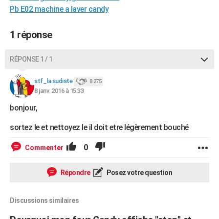
Pb E02 machine a laver candy
City break
Voyage de noces
Climat
Destinations
Voyage nature
Forum
+
PHOTO
GUIDES D'ACHAT
1 réponse
BONS PLANS
RÉPONSE 1 / 1
CARTE DE VOEUX
stf_la sudiste
8 275
Carte Bonne année
Carte Pâques
Carte de Noël
Carte Saint-Valentin
Carte d'anniversaire
DICTIONNAIRE
8 janv. 2016 à 15:33
bonjour,
Biographies
Expressions
Dictionnaire
Citations
Proverbes
PROGRAMME TV
sortez le et nettoyez le il doit etre légèrement bouché
COPAINS D'AVANT
0
Commenter
Se connecter
Collèges
Universités
Service militaire
S'inscrire
Lycées
Primaires
Entreprises
Avis de recherche
AVIS DE DÉCÈS
FORUM
Répondre
Posez votre question
Lifestyle
Sport
Television
Cinema
Bricolage
Culture
Auto
Voyage
Discussions similaires