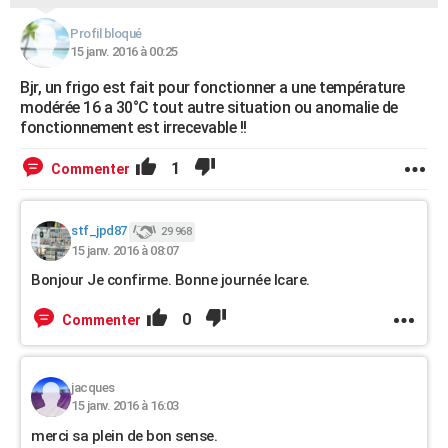
City break
Voyage de noces
Climat
Destinations
Voyage nature
Forum
+
PHOTO
Profil bloqué
15 janv. 2016 à 00:25
GUIDES D'ACHAT
Bjr, un frigo est fait pour fonctionner a une température
BONS PLANS
modérée 16 a 30°C tout autre situation ou anomalie de
fonctionnement est irrecevable !!
CARTE DE VOEUX
1
Commenter
Carte Bonne année
Carte Pâques
Carte de Noël
Carte Saint-Valentin
Carte d'anniversaire
DICTIONNAIRE
Biographies
Expressions
Dictionnaire
Citations
Proverbes
PROGRAMME TV
stf_jpd87
29 968
15 janv. 2016 à 08:07
COPAINS D'AVANT
Bonjour Je confirme. Bonne journée Icare.
Se connecter
Collèges
Universités
Service militaire
S'inscrire
Lycées
Primaires
Entreprises
Avis de recherche
AVIS DE DÉCÈS
0
Commenter
FORUM
Lifestyle
Sport
Television
Cinema
Bricolage
Culture
Auto
Voyage
jacques
15 janv. 2016 à 16:03
merci sa plein de bon sense.