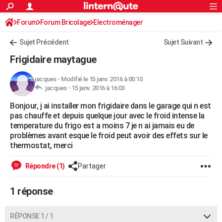
ACTUALITÉS
Forum
Forum Bricolage
Connexion
Electroménager
S'inscrire
Rechercher
Société
Education
Villes
Politique
Faits Divers
Monde
+
SPORT
Sujet Précédent
Sujet Suivant
Football
Cyclisme
Forum
Coupe du monde 2026
Tennis
Rugby
CULTURE
Frigidaire maytague
TNT
Cinéma
Musique
Programme TV
Streaming
Sorties cinéma
+
FINANCE
jacques
-
Modifié le 15 janv. 2016 à 00:10
jacques -
15 janv. 2016 à 16:03
Impôts
Immobilier
Banque
Crédit
Retraite
Epargne
Risques naturels par ville
Assurance
AUTO
Bonjour, j ai installer mon frigidaire dans le garage qui n est
Réserver un essai
Berlines
Forum auto
Essais
Citadines
SUV
+
HIGH-TECH
pas chauffe et depuis quelque jour avec le froid intense la
temperature du frigo est a moins 7 je n ai jamais eu de
Meilleur smartphone
Ordinateurs
Guide high-tech
Mobiles
Internet
Jeux vidéo
+
BRICOLAGE
problèmes avant esque le froid peut avoir des effets sur le
thermostat, merci
Aménagement intérieur
Cuisine
Jardinage
+
Forum
Extérieur
Salle de bains
Rangement
WEEK-END
Répondre (1)
Partager
Escapades
Expositions
Week-end nature
Guides de France
Patrimoine
Musées
+
LIFESTYLE
1 réponse
Bien-être
Mode
+
Art de vivre
Loisirs
Modes de vie
SANTE
Guide de la santé
Médicaments
+
Alimentation
Maladies
Sommeil
VOYAGE
RÉPONSE 1 / 1