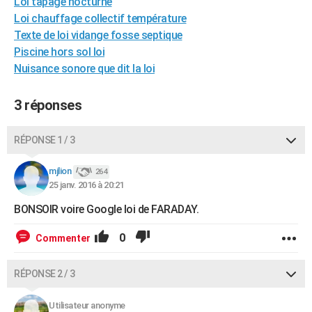
Loi tapage nocturne
City break
Voyage de noces
Climat
Destinations
Voyage nature
Forum
+
PHOTO
Loi chauffage collectif température
Texte de loi vidange fosse septique
GUIDES D'ACHAT
Piscine hors sol loi
Nuisance sonore que dit la loi
BONS PLANS
CARTE DE VOEUX
3 réponses
Carte Bonne année
Carte Pâques
Carte de Noël
Carte Saint-Valentin
Carte d'anniversaire
DICTIONNAIRE
RÉPONSE 1 / 3
Biographies
Expressions
Dictionnaire
Citations
Proverbes
PROGRAMME TV
mjlion
264
25 janv. 2016 à 20:21
COPAINS D'AVANT
BONSOIR voire Google loi de FARADAY.
Se connecter
Collèges
Universités
Service militaire
S'inscrire
Lycées
Primaires
Entreprises
Avis de recherche
AVIS DE DÉCÈS
0
Commenter
FORUM
Lifestyle
Sport
Television
Cinema
Bricolage
Culture
Auto
Voyage
RÉPONSE 2 / 3
Utilisateur anonyme