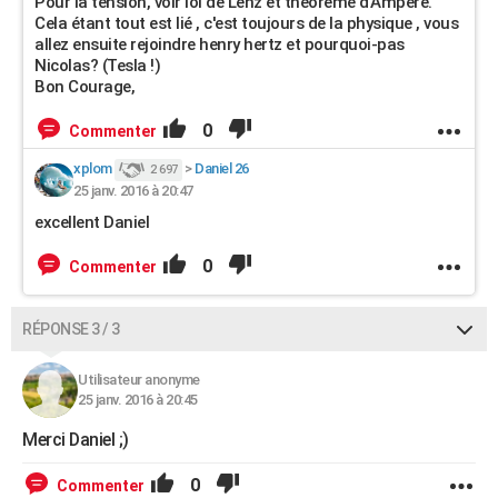
Pour la tension, voir loi de Lenz et théorème d'Ampère.
Cela étant tout est lié , c'est toujours de la physique , vous
allez ensuite rejoindre henry hertz et pourquoi-pas
Nicolas? (Tesla !)
Bon Courage,
0
Commenter
xplom
>
Daniel 26
2 697
25 janv. 2016 à 20:47
excellent Daniel
0
Commenter
RÉPONSE 3 / 3
Utilisateur anonyme
25 janv. 2016 à 20:45
Merci Daniel ;)
0
Commenter