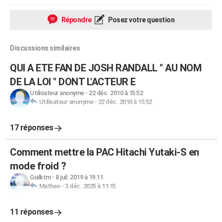
Répondre
Posez votre question
Discussions similaires
QUI A ETE FAN DE JOSH RANDALL " AU NOM
DE LA LOI " DONT L'ACTEUR E
Utilisateur anonyme
-
22 déc. 2010 à 15:52
Utilisateur anonyme
-
22 déc. 2010 à 15:52
17 réponses
Comment mettre la PAC Hitachi Yutaki-S en
mode froid ?
Guilktm
-
8 juil. 2019 à 19:11
Matheo
-
3 déc. 2025 à 11:15
11 réponses