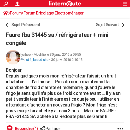
ACTUALITÉS
Forum
Forum Bricolage
Connexion
Electroménager
S'inscrire
Rechercher
Société
Education
Villes
Politique
Faits Divers
Monde
+
SPORT
Sujet Précédent
Sujet Suivant
Football
Cyclisme
Forum
Coupe du monde 2026
Tennis
Rugby
CULTURE
Faure fba 31445 sa / réfrigérateur + mini
TNT
Cinéma
Musique
Programme TV
Streaming
Sorties cinéma
+
congèle
FINANCE
Impôts
Immobilier
Banque
Crédit
Retraite
Epargne
Risques naturels par ville
Assurance
AUTO
lychee
-
Modifié le 30 janv. 2016 à 09:55
stf_la sudiste
-
30 janv. 2016 à 10:18
Réserver un essai
Berlines
Forum auto
Essais
Citadines
SUV
+
HIGH-TECH
Bonjour,
Depuis quelques mois mon réfrigérateur faisait un bruit
Meilleur smartphone
Ordinateurs
Guide high-tech
Mobiles
Internet
Jeux vidéo
+
BRICOLAGE
inhabituel ... J'ai laissé ... Puis du coup maintenant la
chambre de froid s'arrête et redémarre, quand j'ouvre le
Aménagement intérieur
Cuisine
Jardinage
+
Forum
Extérieur
Salle de bains
Rangement
WEEK-END
frigo je sens qu'il n'a plus de froid comme avant ... Il y a un
petit ventilateur à l'intérieure est ce que je peu l'utiliser en
Escapades
Expositions
Week-end nature
Guides de France
Patrimoine
Musées
+
LIFESTYLE
attendant d'acheter un nouveau frigio ? Mon frigo n'est
pas vieux je l'ai acheté y a maxi 3 ans ... Marque FAURE -
Bien-être
Mode
+
Art de vivre
Loisirs
Modes de vie
SANTE
FBA -31445 SA acheté à la Redoute plus de Garanti.
Guide de la santé
Médicaments
+
Alimentation
Maladies
Sommeil
VOYAGE
Répondre (1)
Partager