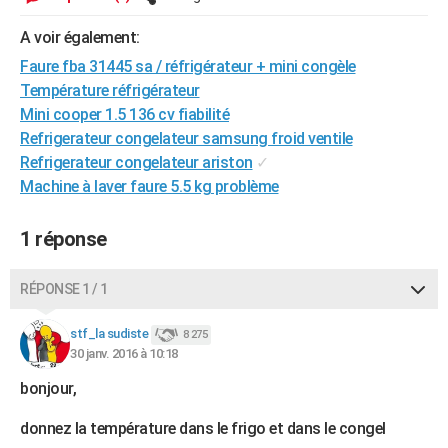
City break
Voyage de noces
Climat
Destinations
Voyage nature
Forum
+
PHOTO
A voir également:
GUIDES D'ACHAT
Faure fba 31445 sa / réfrigérateur + mini congèle
Température réfrigérateur
BONS PLANS
Mini cooper 1.5 136 cv fiabilité
Refrigerateur congelateur samsung froid ventile
CARTE DE VOEUX
Refrigerateur congelateur ariston
✓
Carte Bonne année
Carte Pâques
Carte de Noël
Carte Saint-Valentin
Carte d'anniversaire
Machine à laver faure 5.5 kg problème
DICTIONNAIRE
Biographies
Expressions
Dictionnaire
Citations
Proverbes
PROGRAMME TV
1 réponse
COPAINS D'AVANT
RÉPONSE 1 / 1
Se connecter
Collèges
Universités
Service militaire
S'inscrire
Lycées
Primaires
Entreprises
Avis de recherche
AVIS DE DÉCÈS
stf_la sudiste
8 275
FORUM
30 janv. 2016 à 10:18
Lifestyle
Sport
Television
Cinema
Bricolage
Culture
Auto
Voyage
bonjour,
donnez la température dans le frigo et dans le congel