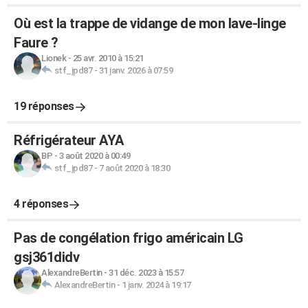
Où est la trappe de vidange de mon lave-linge
Faure ?
Lionek
-
25 avr. 2010 à 15:21
stf_jpd87
-
31 janv. 2026 à 07:59
19 réponses
Réfrigérateur AYA
BP
-
3 août 2020 à 00:49
stf_jpd87
-
7 août 2020 à 18:30
4 réponses
Pas de congélation frigo américain LG
gsj361didv
AlexandreBertin
-
31 déc. 2023 à 15:57
AlexandreBertin
-
1 janv. 2024 à 19:17