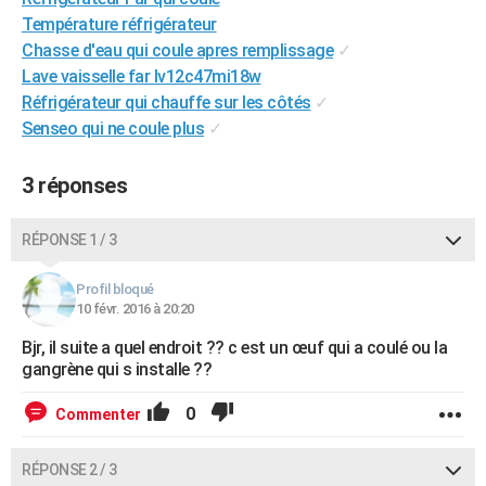
City break
Voyage de noces
Climat
Destinations
Voyage nature
Forum
+
Température réfrigérateur
PHOTO
Chasse d'eau qui coule apres remplissage
✓
GUIDES D'ACHAT
Lave vaisselle far lv12c47mi18w
Réfrigérateur qui chauffe sur les côtés
✓
BONS PLANS
Senseo qui ne coule plus
✓
CARTE DE VOEUX
3 réponses
Carte Bonne année
Carte Pâques
Carte de Noël
Carte Saint-Valentin
Carte d'anniversaire
DICTIONNAIRE
RÉPONSE 1 / 3
Biographies
Expressions
Dictionnaire
Citations
Proverbes
PROGRAMME TV
COPAINS D'AVANT
Profil bloqué
10 févr. 2016 à 20:20
Se connecter
Collèges
Universités
Service militaire
S'inscrire
Lycées
Primaires
Entreprises
Avis de recherche
AVIS DE DÉCÈS
Bjr, il suite a quel endroit ?? c est un œuf qui a coulé ou la
gangrène qui s installe ??
FORUM
0
Commenter
Lifestyle
Sport
Television
Cinema
Bricolage
Culture
Auto
Voyage
RÉPONSE 2 / 3