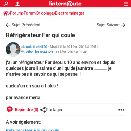
ACTUALITÉS
Forum
Forum Bricolage
Connexion
Electroménager
S'inscrire
Rechercher
Société
Education
Villes
Politique
Faits Divers
Monde
+
SPORT
Sujet Précédent
Sujet Suivant
Football
Cyclisme
Forum
Coupe du monde 2026
Tennis
Rugby
CULTURE
Réfrigérateur Far qui coule
TNT
Cinéma
Musique
Programme TV
Streaming
Sorties cinéma
+
FINANCE
ciboulette44120
-
Modifié le 10 févr. 2016 à 19:54
ciboulette44120
-
11 févr. 2016 à 11:48
Impôts
Immobilier
Banque
Crédit
Retraite
Epargne
Risques naturels par ville
Assurance
AUTO
j'ai un réfrigérateur Far depuis 10 ans environ et depuis
Réserver un essai
Berlines
Forum auto
Essais
Citadines
SUV
+
HIGH-TECH
quelques jours il suinte d'un liquide jaunâtre ............. je
n'arrive pas à savoir ce qui se passe !!!
Meilleur smartphone
Ordinateurs
Guide high-tech
Mobiles
Internet
Jeux vidéo
+
BRICOLAGE
quelqu'un en saurait plus !
Aménagement intérieur
Cuisine
Jardinage
+
Forum
Extérieur
Salle de bains
Rangement
WEEK-END
par avance merci
Escapades
Expositions
Week-end nature
Guides de France
Patrimoine
Musées
+
LIFESTYLE
Répondre (3)
Partager
Bien-être
Mode
+
Art de vivre
Loisirs
Modes de vie
SANTE
A voir également:
Guide de la santé
Médicaments
+
Alimentation
Maladies
Sommeil
VOYAGE
Réfrigérateur Far qui coule