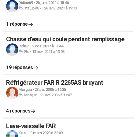
Didine69
-
26 janv. 2021 à 18:46
stf_jpd87
-
26 janv. 2021 à 19:13
1 réponse
Chasse d'eau qui coule pendant remplissage
IndieP
-
2 oct. 2017 à 11:44
Flo
-
13 nov. 2021 à 13:08
19 réponses
Réfrigérateur FAR R 2265AS bruyant
Morgan
-
28 avr. 2006 à 16:35
Morgan
-
29 avr. 2006 à 11:47
4 réponses
Lave-vaisselle FAR
Kika
-
19 mars 2020 à 22:09