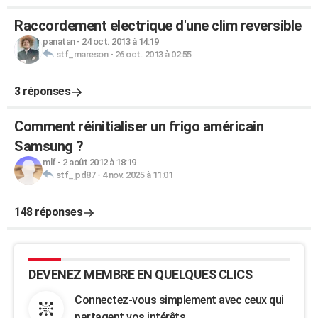
Raccordement electrique d'une clim reversible
panatan
-
24 oct. 2013 à 14:19
stf_mareson
-
26 oct. 2013 à 02:55
3 réponses
Comment réinitialiser un frigo américain
Samsung ?
mlf
-
2 août 2012 à 18:19
stf_jpd87
-
4 nov. 2025 à 11:01
148 réponses
DEVENEZ MEMBRE EN QUELQUES CLICS
Connectez-vous simplement avec ceux qui
partagent vos intérêts