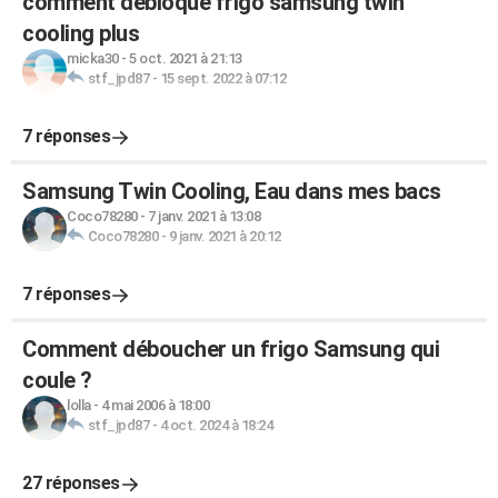
comment debloqué frigo samsung twin
cooling plus
micka30
-
5 oct. 2021 à 21:13
stf_jpd87
-
15 sept. 2022 à 07:12
7 réponses
Samsung Twin Cooling, Eau dans mes bacs
Coco78280
-
7 janv. 2021 à 13:08
Coco78280
-
9 janv. 2021 à 20:12
7 réponses
Comment déboucher un frigo Samsung qui
coule ?
lolla
-
4 mai 2006 à 18:00
stf_jpd87
-
4 oct. 2024 à 18:24
27 réponses