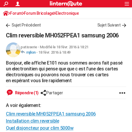
ACTUALITÉS
Forum
Forum Bricolage
Connexion
Electronique
S'inscrire
Rechercher
Société
Education
Villes
Politique
Faits Divers
Monde
+
SPORT
Sujet Précédent
Sujet Suivant
Football
Cyclisme
Forum
Coupe du monde 2026
Tennis
Rugby
CULTURE
Clim reversible MH052FPEA1 samsung 2006
TNT
Cinéma
Musique
Programme TV
Streaming
Sorties cinéma
+
FINANCE
patisserie
-
Modifié le 18 févr. 2016 à 18:21
mjlion
-
18 févr. 2016 à 18:49
Impôts
Immobilier
Banque
Crédit
Retraite
Epargne
Risques naturels par ville
Assurance
AUTO
Bonjour, elle affiche E101 nous sommes avons fait passé
Réserver un essai
Berlines
Forum auto
Essais
Citadines
SUV
+
HIGH-TECH
un electronitien qui pense que que c est l'une des cartes
électroniques ou pouvons nous trouver ces cartes
Meilleur smartphone
Ordinateurs
Guide high-tech
Mobiles
Internet
Jeux vidéo
+
BRICOLAGE
en espérant vous lire rapidement
Aménagement intérieur
Cuisine
Jardinage
+
Forum
Extérieur
Salle de bains
Rangement
WEEK-END
Répondre (1)
Partager
Escapades
Expositions
Week-end nature
Guides de France
Patrimoine
Musées
+
LIFESTYLE
A voir également:
Clim reversible MH052FPEA1 samsung 2006
Bien-être
Mode
+
Art de vivre
Loisirs
Modes de vie
SANTE
Installation clim reversible
Guide de la santé
Médicaments
+
Alimentation
Maladies
Sommeil
VOYAGE
Quel disjoncteur pour clim 5000w