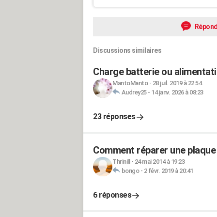
Répond
Discussions similaires
Charge batterie ou alimentati
MantoManto
-
28 juil. 2019 à 22:54
Audrey25
-
14 janv. 2026 à 08:23
23 réponses
Comment réparer une plaque 
Thrinill
-
24 mai 2014 à 19:23
bongo
-
2 févr. 2019 à 20:41
6 réponses