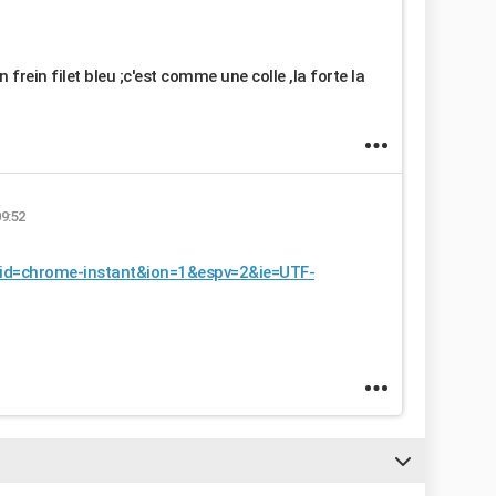
 frein filet bleu ;c'est comme une colle ,la forte la
09:52
eid=chrome-instant&ion=1&espv=2&ie=UTF-