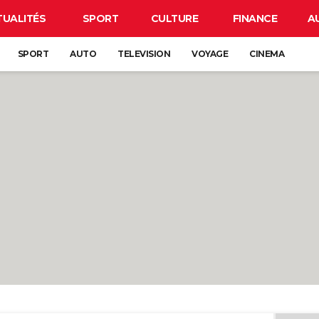
TUALITÉS
SPORT
CULTURE
FINANCE
A
SPORT
AUTO
TELEVISION
VOYAGE
CINEMA