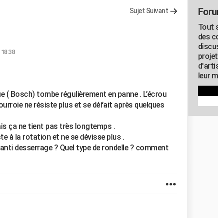
Foru
Sujet Suivant
Tout s
des c
discu
 18:38
proje
d'art
leur m
e ( Bosch) tombe régulièrement en panne . L’écrou
courroie ne résiste plus et se défait après quelques
ais ça ne tient pas très longtemps .
te à la rotation et ne se dévisse plus .
u anti desserrage ? Quel type de rondelle ? comment