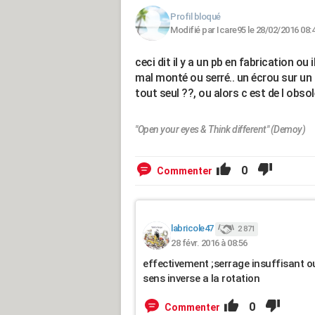
Profil bloqué
Modifié par Icare95 le 28/02/2016 08:
ceci dit il y a un pb en fabrication ou
mal monté ou serré.. un écrou sur un 
tout seul ??, ou alors c est de l ob
"Open your eyes & Think different" (Demoy)
0
Commenter
labricole47
2 871
28 févr. 2016 à 08:56
effectivement ;serrage insuffisant o
sens inverse a la rotation
0
Commenter