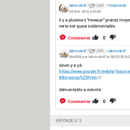
labricole47
>
Freymonde
2 871
28 févr. 2016 à 00:50
il y a plusieurs "niveaux" prenez moyen
verte est quasi indémontable
0
Commenter
labricole47
>
labricole47
2 871
Modifié par labricole47 le 28/02/2016 
sinon y a çà
https://www.google.fr/webhp?sourc
8#q=ecrou%20frein
démontable a volonté
0
Commenter
RÉPONSE 3 / 3