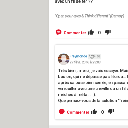
avec un fil de fer ??
"Open your eyes & Think different" (Demoy)
0
Commenter
Freymonde
53
27 févr. 2016 à 23:03
Très bien , merci, je vais essayer. Mai
boulon, qui ne dépasse pas l'écrou... I
après sa pose bien serrée, en passant p
verrouiller avec une cheville ou un fil d
mèches à métal.... ).
Que pensez-vous de la solution "frein 
0
Commenter