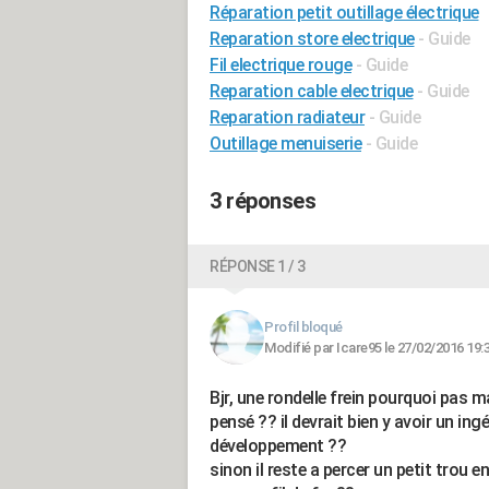
Réparation petit outillage électrique
Reparation store electrique
- Guide
Fil electrique rouge
- Guide
Reparation cable electrique
- Guide
Reparation radiateur
- Guide
Outillage menuiserie
- Guide
3 réponses
RÉPONSE 1 / 3
Profil bloqué
Modifié par Icare95 le 27/02/2016 19:
Bjr, une rondelle frein pourquoi pas m
pensé ?? il devrait bien y avoir un ing
développement ??
sinon il reste a percer un petit trou en 