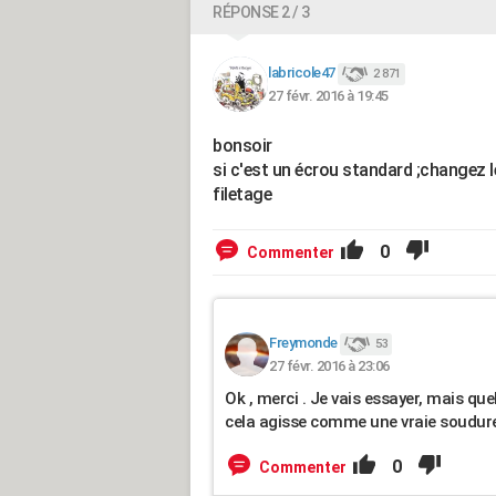
RÉPONSE 2 / 3
labricole47
2 871
27 févr. 2016 à 19:45
bonsoir
si c'est un écrou standard ;changez le
filetage
0
Commenter
Freymonde
53
27 févr. 2016 à 23:06
Ok , merci . Je vais essayer, mais que
cela agisse comme une vraie soudure .
0
Commenter