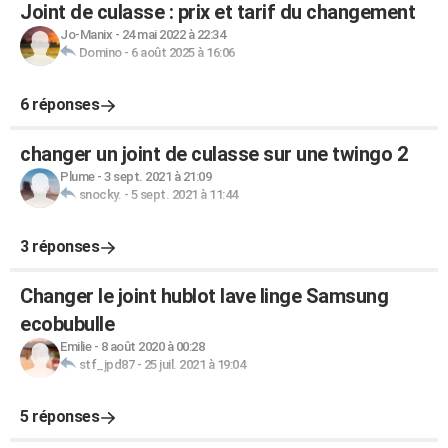
Joint de culasse : prix et tarif du changement
Jo-Manix
-
24 mai 2022 à 22:34
Domino
-
6 août 2025 à 16:06
6 réponses
changer un joint de culasse sur une twingo 2
Plume
-
3 sept. 2021 à 21:09
snocky.
-
5 sept. 2021 à 11:44
3 réponses
Changer le joint hublot lave linge Samsung
ecobubulle
Emilie
-
8 août 2020 à 00:28
stf_jpd87
-
25 juil. 2021 à 19:04
5 réponses