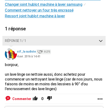
Changer joint hublot machine à laver samsung
✓
City break
Voyage de noces
Climat
Destinations
Voyage nature
Forum
+
PHOTO
Comment nettoyer un four très encrassé
GUIDES D'ACHAT
Ressort joint hublot machine à laver
BONS PLANS
1 réponse
CARTE DE VOEUX
RÉPONSE 1 / 1
Carte Bonne année
Carte Pâques
Carte de Noël
Carte Saint-Valentin
Carte d'anniversaire
DICTIONNAIRE
stf_la sudiste
8 275
Biographies
Expressions
Dictionnaire
Citations
Proverbes
PROGRAMME TV
4 avr. 2016 à 14:41
COPAINS D'AVANT
bonjour,
Se connecter
Collèges
Universités
Service militaire
S'inscrire
Lycées
Primaires
Entreprises
Avis de recherche
un lave linge se nettoie aussi, donc achetez pour
AVIS DE DÉCÈS
commencer un nettoyant lave linge (car de nos jours, nous
faisons de moins en moins des lessives à 90° d'ou
FORUM
l'encrassement des lave linges)
Lifestyle
Sport
Television
Cinema
Bricolage
Culture
Auto
Voyage
0
Commenter