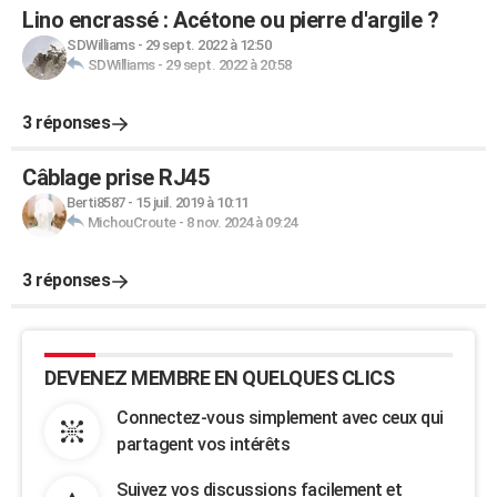
Lino encrassé : Acétone ou pierre d'argile ?
SDWilliams
-
29 sept. 2022 à 12:50
SDWilliams
-
29 sept. 2022 à 20:58
3 réponses
Câblage prise RJ45
Berti8587
-
15 juil. 2019 à 10:11
MichouCroute
-
8 nov. 2024 à 09:24
3 réponses
DEVENEZ MEMBRE EN QUELQUES CLICS
Connectez-vous simplement avec ceux qui
partagent vos intérêts
Suivez vos discussions facilement et