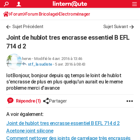
ACTUALITÉS
Forum
Forum Bricolage
Connexion
Electroménager
S'inscrire
Rechercher
Société
Education
Villes
Politique
Faits Divers
Monde
+
SPORT
Sujet Précédent
Sujet Suivant
Football
Cyclisme
Forum
Coupe du monde 2026
Tennis
Rugby
CULTURE
Joint de hublot tres encrasse essentiel B EFL
TNT
Cinéma
Musique
Programme TV
Streaming
Sorties cinéma
+
714 d 2
FINANCE
Impôts
Immobilier
Banque
Crédit
Retraite
Epargne
Risques naturels par ville
Assurance
AUTO
herve
-
Modifié le 4 avr. 2016 à 13:46
stf_la sudiste
-
5 avr. 2016 à 08:43
Réserver un essai
Berlines
Forum auto
Essais
Citadines
SUV
+
HIGH-TECH
lotBonjour, bonjour depuis qq temps le loint de hublot
s'encrasse de plus en plus quelqu'un aurait eu le meme
Meilleur smartphone
Ordinateurs
Guide high-tech
Mobiles
Internet
Jeux vidéo
+
BRICOLAGE
probleme merci d'avance
Aménagement intérieur
Cuisine
Jardinage
+
Forum
Extérieur
Salle de bains
Rangement
WEEK-END
Répondre (1)
Partager
Escapades
Expositions
Week-end nature
Guides de France
Patrimoine
Musées
+
LIFESTYLE
A voir également:
Bien-être
Mode
+
Art de vivre
Loisirs
Modes de vie
SANTE
Joint de hublot tres encrasse essentiel B EFL 714 d 2
Acetone joint silicone
Guide de la santé
Médicaments
+
Alimentation
Maladies
Sommeil
VOYAGE
Comment nettoyer des joints de carrelage très encrassés