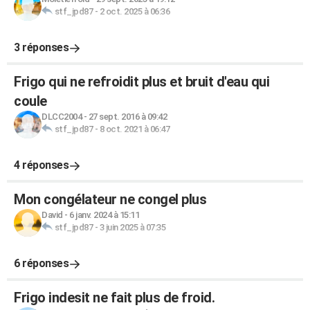
stf_jpd87
-
2 oct. 2025 à 06:36
3 réponses
Frigo qui ne refroidit plus et bruit d'eau qui
coule
DLCC2004
-
27 sept. 2016 à 09:42
stf_jpd87
-
8 oct. 2021 à 06:47
4 réponses
Mon congélateur ne congel plus
David
-
6 janv. 2024 à 15:11
stf_jpd87
-
3 juin 2025 à 07:35
6 réponses
Frigo indesit ne fait plus de froid.