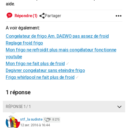
aide.
City break
Voyage de noces
Climat
Destinations
Voyage nature
Forum
+
PHOTO
Répondre (1)
Partager
GUIDES D'ACHAT
A voir également:
BONS PLANS
Congelateur de frigo Am. DAEWO pas assez de froid
CARTE DE VOEUX
Reglage froid frigo
Mon frigo ne refroidit plus mais congélateur fonctionne
Carte Bonne année
Carte Pâques
Carte de Noël
Carte Saint-Valentin
Carte d'anniversaire
DICTIONNAIRE
youtube
Mon frigo ne fait plus de froid
✓
Biographies
Expressions
Dictionnaire
Citations
Proverbes
PROGRAMME TV
Degivrer congelateur sans eteindre frigo
COPAINS D'AVANT
Frigo whirlpool ne fait plus de froid
✓
Se connecter
Collèges
Universités
Service militaire
S'inscrire
Lycées
Primaires
Entreprises
Avis de recherche
AVIS DE DÉCÈS
1 réponse
FORUM
RÉPONSE 1 / 1
Lifestyle
Sport
Television
Cinema
Bricolage
Culture
Auto
Voyage
stf_la sudiste
8 275
12 avr. 2016 à 16:44