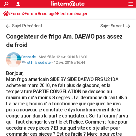
ACTUALITÉS
Forum
Forum Bricolage
Connexion
Electroménager
S'inscrire
Rechercher
Société
Education
Villes
Politique
Faits Divers
Monde
+
SPORT
Sujet Précédent
Sujet Suivant
Football
Cyclisme
Forum
Coupe du monde 2026
Tennis
Rugby
CULTURE
Congelateur de frigo Am. DAEWO pas assez
TNT
Cinéma
Musique
Programme TV
Streaming
Sorties cinéma
+
de froid
FINANCE
Impôts
Immobilier
Banque
Crédit
Retraite
Epargne
Risques naturels par ville
Assurance
AUTO
Bessede
-
Modifié le 12 avr. 2016 à 16:00
stf_la sudiste
-
12 avr. 2016 à 16:44
Réserver un essai
Berlines
Forum auto
Essais
Citadines
SUV
+
HIGH-TECH
Bonjour,
Mon frigo americain SIDE BY SIDE DAEWO FRS U21DAI
Meilleur smartphone
Ordinateurs
Guide high-tech
Mobiles
Internet
Jeux vidéo
+
BRICOLAGE
achete en mars 2010, ne fait plus de glacons, et la
temperature PARTIE CONGELATION ne descend au
Aménagement intérieur
Cuisine
Jardinage
+
Forum
Extérieur
Salle de bains
Rangement
WEEK-END
maximum qu’a moins 8 degres. J ai debranche durant 48 h.
La partie glacons n’ a fonctionnee que quelques heures
Escapades
Expositions
Week-end nature
Guides de France
Patrimoine
Musées
+
LIFESTYLE
puis a nouveau je constate le dysfonctionnement de la
congelation dans la partie congelateur. Sur la forum j’ai vu
Bien-être
Mode
+
Art de vivre
Loisirs
Modes de vie
SANTE
qu il faut changer le ventilo et l’helice. Comment faire pour
acceder a ces pieces ? Et sur quel site dois je aller pour
Guide de la santé
Médicaments
+
Alimentation
Maladies
Sommeil
VOYAGE
commnder ces pieces ? Est ce facile ? Merci pour votre