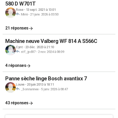
580 D W701T
Rose
-
13 sept. 2021 à 13:01
Mimi
-
21 janv. 2026 à 03:50
21 réponses
Machine neuve Valberg WF 814 A S566C
Cynt
-
23 déc. 2023 à 21:10
stf_jpd87
-
2 nov. 2024 à 08:09
4 réponses
Panne sèche linge Bosch avantixx 7
Louve
-
20 juin 2013 à 18:11
_bonnannee
-
5 janv. 2026 à 08:47
43 réponses