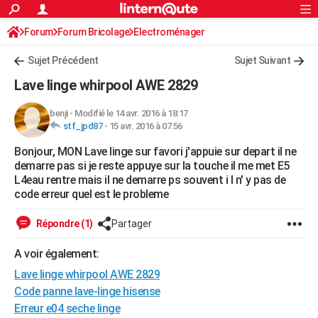
ACTUALITÉS
Forum
Forum Bricolage
Connexion
Electroménager
S'inscrire
Rechercher
Société
Education
Villes
Politique
Faits Divers
Monde
+
SPORT
Sujet Précédent
Sujet Suivant
Football
Cyclisme
Forum
Coupe du monde 2026
Tennis
Rugby
CULTURE
Lave linge whirpool AWE 2829
TNT
Cinéma
Musique
Programme TV
Streaming
Sorties cinéma
+
FINANCE
benji
-
Modifié le 14 avr. 2016 à 18:17
stf_jpd87
-
15 avr. 2016 à 07:56
Impôts
Immobilier
Banque
Crédit
Retraite
Epargne
Risques naturels par ville
Assurance
AUTO
Bonjour, MON Lave linge sur favori j'appuie sur depart il ne
Réserver un essai
Berlines
Forum auto
Essais
Citadines
SUV
+
HIGH-TECH
demarre pas si je reste appuye sur la touche il me met E5
L4eau rentre mais il ne demarre ps souvent i l n' y pas de
Meilleur smartphone
Ordinateurs
Guide high-tech
Mobiles
Internet
Jeux vidéo
+
BRICOLAGE
code erreur quel est le probleme
Aménagement intérieur
Cuisine
Jardinage
+
Forum
Extérieur
Salle de bains
Rangement
WEEK-END
Répondre (1)
Partager
Escapades
Expositions
Week-end nature
Guides de France
Patrimoine
Musées
+
LIFESTYLE
A voir également:
Lave linge whirpool AWE 2829
Bien-être
Mode
+
Art de vivre
Loisirs
Modes de vie
SANTE
Code panne lave-linge hisense
Guide de la santé
Médicaments
+
Alimentation
Maladies
Sommeil
VOYAGE
Erreur e04 seche linge