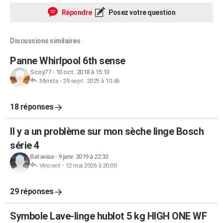
Répondre
Posez votre question
Discussions similaires
Panne Whirlpool 6th sense
Scoy77
-
10 oct. 2018 à 15:13
Mimita
-
29 sept. 2025 à 10:46
18 réponses
Il y a un problème sur mon sèche linge Bosch
série 4
Bataviaa
-
9 janv. 2019 à 22:33
Vincent
-
12 mai 2026 à 20:00
29 réponses
Symbole Lave-linge hublot 5 kg HIGH ONE WF