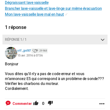
Dégraissant lave vaisselle
City break
Voyage de noces
Climat
Destinations
Voyage nature
Forum
+
PHOTO
Brancher lave-vaisselle et lave-linge sur même évacuation
Mon lave-vaisselle lave mal en haut
✓
GUIDES D'ACHAT
BONS PLANS
1 réponse
CARTE DE VOEUX
RÉPONSE 1 / 1
Carte Bonne année
Carte Pâques
Carte de Noël
Carte Saint-Valentin
Carte d'anniversaire
DICTIONNAIRE
stf_jpd87
29 968
Biographies
Expressions
Dictionnaire
Citations
Proverbes
15 avr. 2016 à 07:56
PROGRAMME TV
Bonjour
COPAINS D'AVANT
Vous dites qu'il n'y a pas de code erreur et vous
Se connecter
Collèges
Universités
Service militaire
S'inscrire
Lycées
Primaires
Entreprises
Avis de recherche
AVIS DE DÉCÈS
m'annoncez E5 qui correspond à un problème de sonde???
Vérifier les charbons du moteur.
FORUM
Cordialement.
Lifestyle
Sport
Television
Cinema
Bricolage
Culture
Auto
Voyage
0
Commenter