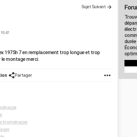
Foru
Sujet Suivant
Trouv
dépan
élect
 15:47
commu
durée
Écono
flex 1975h 7 en remplacement trop longue et trop
optimi
r le montage merci.
tion
Partager
ménager
r
ectroménager
ager
de