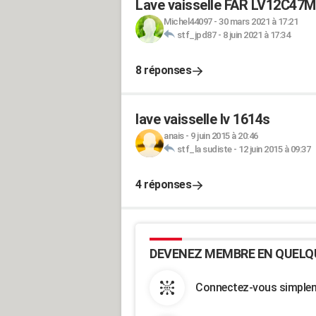
Lave vaisselle FAR LV12C47M
Michel44097
-
30 mars 2021 à 17:21
stf_jpd87
-
8 juin 2021 à 17:34
8 réponses
lave vaisselle lv 1614s
anais
-
9 juin 2015 à 20:46
stf_la sudiste
-
12 juin 2015 à 09:37
4 réponses
DEVENEZ MEMBRE EN QUELQ
Connectez-vous simpleme