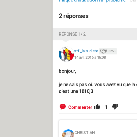
2 réponses
RÉPONSE 1 / 2
stf_la sudiste
8 275
14 avr. 2016 à 16:08
bonjour,
je ne sais pas où vous avez vu que la
c'est une 1810j3
1
Commenter
CHRISTIAN