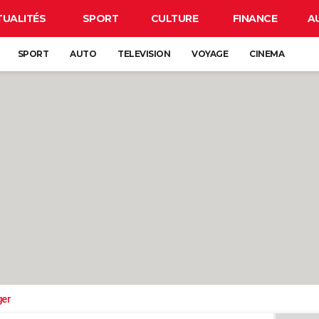
TUALITÉS
SPORT
CULTURE
FINANCE
A
SPORT
AUTO
TELEVISION
VOYAGE
CINEMA
ger