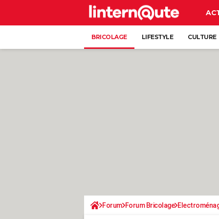
AC
BRICOLAGE
LIFESTYLE
CULTURE
Forum
Forum Bricolage
Electroména