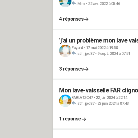
Mimi
-
22 avr. 2022 à 05:46
4 réponses
'j'ai un problème mon lave va
Fayard
-
17 mai 2022 à 19:50
stf_jpd87
-
9 sept. 2024 à 07:51
3 réponses
Mon lave-vaisselle FAR cligno
FARLV12C47
-
22 juin 2024 à 22:14
stf_jpd87
-
23 juin 2024 à 07:43
1 réponse