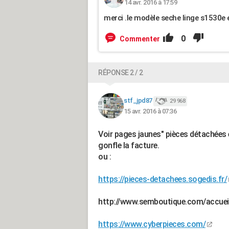
14 avr. 2016 à 17:59
merci .le modèle seche linge s1530e
0
Commenter
RÉPONSE 2 / 2
stf_jpd87
29 968
15 avr. 2016 à 07:36
Voir pages jaunes" pièces détachées é
gonfle la facture.
ou :
https://pieces-detachees.sogedis.fr/
http://www.semboutique.com/accuei
https://www.cyberpieces.com/