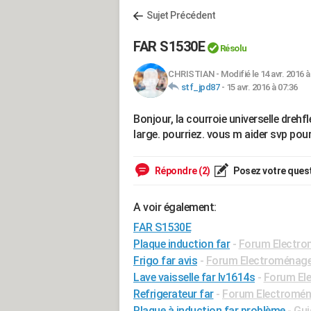
Sujet Précédent
FAR S1530E
Résolu
CHRISTIAN
-
Modifié le 14 avr. 2016 à
stf_jpd87
-
15 avr. 2016 à 07:36
Bonjour, la courroie universelle dreh
large. pourriez. vous m aider svp pou
Répondre (2)
Posez votre ques
A voir également:
FAR S1530E
Plaque induction far
-
Forum Electro
Frigo far avis
-
Forum Electroménage
Lave vaisselle far lv1614s
-
Forum El
Refrigerateur far
-
Forum Electromén
Plaque à induction far problème
- Gui