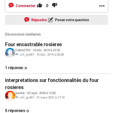
0
Commenter
Répondre
Posez votre question
Discussions similaires
Four encastrable rosieres
Celine2709
-
14 déc. 2019 à 23:35
stf_jpd87
-
15 déc. 2019 à 08:08
1 réponse
interpretations sur fonctionnalités du four
rosieres
jeanine
-
25 sept. 2020 à 12:05
stf_jpd87
-
21 mars 2021 à 17:13
5 réponses