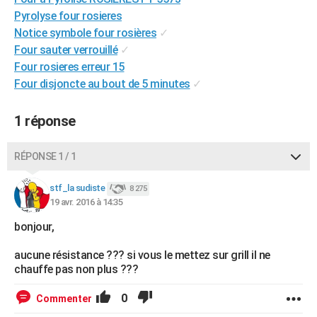
City break
Voyage de noces
Climat
Destinations
Voyage nature
Forum
+
Pyrolyse four rosieres
PHOTO
Notice symbole four rosières
✓
GUIDES D'ACHAT
Four sauter verrouillé
✓
Four rosieres erreur 15
BONS PLANS
Four disjoncte au bout de 5 minutes
✓
CARTE DE VOEUX
1 réponse
Carte Bonne année
Carte Pâques
Carte de Noël
Carte Saint-Valentin
Carte d'anniversaire
DICTIONNAIRE
RÉPONSE 1 / 1
Biographies
Expressions
Dictionnaire
Citations
Proverbes
PROGRAMME TV
stf_la sudiste
COPAINS D'AVANT
8 275
19 avr. 2016 à 14:35
Se connecter
Collèges
Universités
Service militaire
S'inscrire
Lycées
Primaires
Entreprises
Avis de recherche
AVIS DE DÉCÈS
bonjour,
FORUM
aucune résistance ??? si vous le mettez sur grill il ne
chauffe pas non plus ???
Lifestyle
Sport
Television
Cinema
Bricolage
Culture
Auto
Voyage
0
Commenter