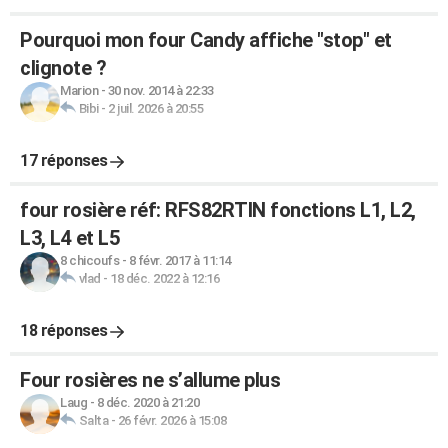
Pourquoi mon four Candy affiche "stop" et
clignote ?
Marion
-
30 nov. 2014 à 22:33
Bibi
-
2 juil. 2026 à 20:55
17 réponses
four rosière réf: RFS82RTIN fonctions L1, L2,
L3, L4 et L5
8 chicoufs
-
8 févr. 2017 à 11:14
vlad
-
18 déc. 2022 à 12:16
18 réponses
Four rosières ne s’allume plus
Laug
-
8 déc. 2020 à 21:20
Salta
-
26 févr. 2026 à 15:08