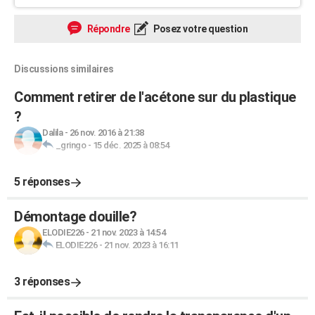
Répondre
Posez votre question
Discussions similaires
Comment retirer de l'acétone sur du plastique
?
Dalila
-
26 nov. 2016 à 21:38
_gringo
-
15 déc. 2025 à 08:54
5 réponses
Démontage douille?
ELODIE226
-
21 nov. 2023 à 14:54
ELODIE226
-
21 nov. 2023 à 16:11
3 réponses