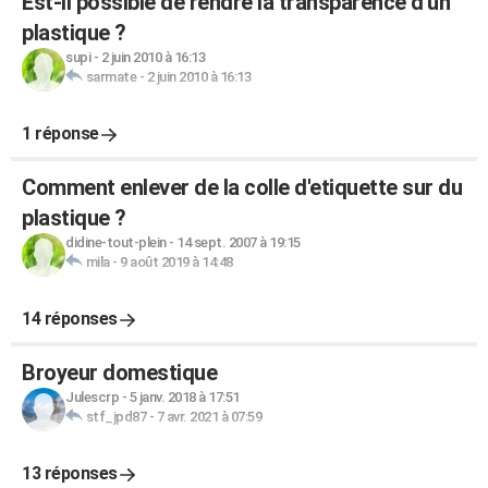
Est-il possible de rendre la transparence d'un
plastique ?
supi
-
2 juin 2010 à 16:13
sarmate
-
2 juin 2010 à 16:13
1 réponse
Comment enlever de la colle d'etiquette sur du
plastique ?
didine-tout-plein
-
14 sept. 2007 à 19:15
mila
-
9 août 2019 à 14:48
14 réponses
Broyeur domestique
Julescrp
-
5 janv. 2018 à 17:51
stf_jpd87
-
7 avr. 2021 à 07:59
13 réponses