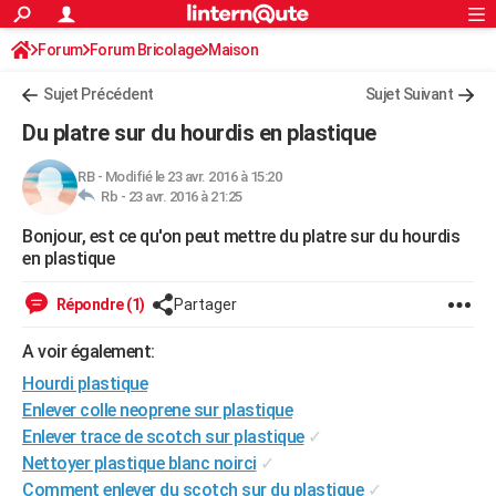
ACTUALITÉS
Forum
Forum Bricolage
Connexion
Maison
S'inscrire
Rechercher
Société
Education
Villes
Politique
Faits Divers
Monde
+
SPORT
Sujet Précédent
Sujet Suivant
Football
Cyclisme
Forum
Coupe du monde 2026
Tennis
Rugby
CULTURE
Du platre sur du hourdis en plastique
TNT
Cinéma
Musique
Programme TV
Streaming
Sorties cinéma
+
FINANCE
RB
-
Modifié le 23 avr. 2016 à 15:20
Rb -
23 avr. 2016 à 21:25
Impôts
Immobilier
Banque
Crédit
Retraite
Epargne
Risques naturels par ville
Assurance
AUTO
Bonjour, est ce qu'on peut mettre du platre sur du hourdis
Réserver un essai
Berlines
Forum auto
Essais
Citadines
SUV
+
HIGH-TECH
en plastique
Meilleur smartphone
Ordinateurs
Guide high-tech
Mobiles
Internet
Jeux vidéo
+
BRICOLAGE
Répondre (1)
Partager
Aménagement intérieur
Cuisine
Jardinage
+
Forum
Extérieur
Salle de bains
Rangement
WEEK-END
A voir également:
Escapades
Expositions
Week-end nature
Guides de France
Patrimoine
Musées
+
Hourdi plastique
LIFESTYLE
Enlever colle neoprene sur plastique
Bien-être
Mode
+
Art de vivre
Loisirs
Modes de vie
SANTE
Enlever trace de scotch sur plastique
✓
Nettoyer plastique blanc noirci
✓
Guide de la santé
Médicaments
+
Alimentation
Maladies
Sommeil
VOYAGE
Comment enlever du scotch sur du plastique
✓