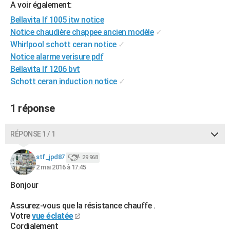
A voir également:
City break
Voyage de noces
Climat
Destinations
Voyage nature
Forum
+
PHOTO
Bellavita lf 1005 itw notice
Notice chaudière chappee ancien modèle
✓
GUIDES D'ACHAT
Whirlpool schott ceran notice
✓
BONS PLANS
Notice alarme verisure pdf
Bellavita lf 1206 bvt
CARTE DE VOEUX
Schott ceran induction notice
✓
Carte Bonne année
Carte Pâques
Carte de Noël
Carte Saint-Valentin
Carte d'anniversaire
DICTIONNAIRE
1 réponse
Biographies
Expressions
Dictionnaire
Citations
Proverbes
PROGRAMME TV
RÉPONSE 1 / 1
COPAINS D'AVANT
Se connecter
Collèges
Universités
Service militaire
S'inscrire
Lycées
Primaires
Entreprises
Avis de recherche
stf_jpd87
29 968
AVIS DE DÉCÈS
2 mai 2016 à 17:45
FORUM
Bonjour
Lifestyle
Sport
Television
Cinema
Bricolage
Culture
Auto
Voyage
Assurez-vous que la résistance chauffe .
Votre
vue éclatée
Cordialement