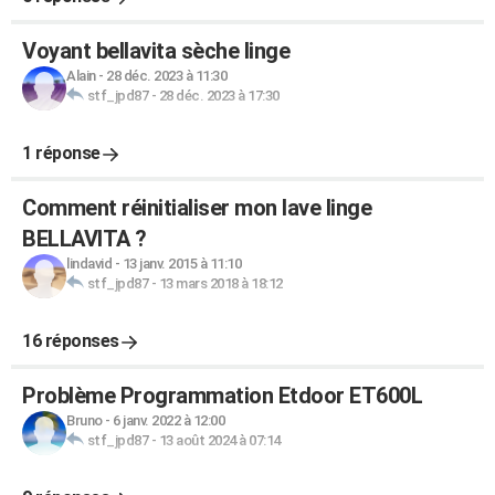
Voyant bellavita sèche linge
Alain
-
28 déc. 2023 à 11:30
stf_jpd87
-
28 déc. 2023 à 17:30
1 réponse
Comment réinitialiser mon lave linge
BELLAVITA ?
lindavid
-
13 janv. 2015 à 11:10
stf_jpd87
-
13 mars 2018 à 18:12
16 réponses
Problème Programmation Etdoor ET600L
Bruno
-
6 janv. 2022 à 12:00
stf_jpd87
-
13 août 2024 à 07:14