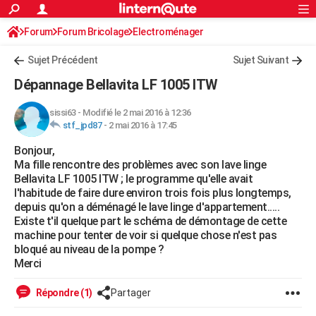
ACTUALITÉS
Forum
Forum Bricolage
Connexion
Electroménager
S'inscrire
Rechercher
Société
Education
Villes
Politique
Faits Divers
Monde
+
SPORT
Sujet Précédent
Sujet Suivant
Football
Cyclisme
Forum
Coupe du monde 2026
Tennis
Rugby
CULTURE
Dépannage Bellavita LF 1005 ITW
TNT
Cinéma
Musique
Programme TV
Streaming
Sorties cinéma
+
FINANCE
sissi63
-
Modifié le 2 mai 2016 à 12:36
stf_jpd87
-
2 mai 2016 à 17:45
Impôts
Immobilier
Banque
Crédit
Retraite
Epargne
Risques naturels par ville
Assurance
AUTO
Bonjour,
Réserver un essai
Berlines
Forum auto
Essais
Citadines
SUV
+
HIGH-TECH
Ma fille rencontre des problèmes avec son lave linge
Bellavita LF 1005 ITW ; le programme qu'elle avait
Meilleur smartphone
Ordinateurs
Guide high-tech
Mobiles
Internet
Jeux vidéo
+
BRICOLAGE
l'habitude de faire dure environ trois fois plus longtemps,
depuis qu'on a déménagé le lave linge d'appartement.....
Aménagement intérieur
Cuisine
Jardinage
+
Forum
Extérieur
Salle de bains
Rangement
WEEK-END
Existe t'il quelque part le schéma de démontage de cette
machine pour tenter de voir si quelque chose n'est pas
Escapades
Expositions
Week-end nature
Guides de France
Patrimoine
Musées
+
LIFESTYLE
bloqué au niveau de la pompe ?
Merci
Bien-être
Mode
+
Art de vivre
Loisirs
Modes de vie
SANTE
Répondre (1)
Partager
Guide de la santé
Médicaments
+
Alimentation
Maladies
Sommeil
VOYAGE