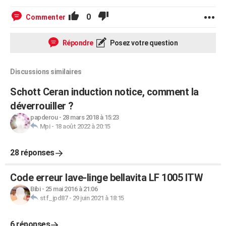
0
Commenter
Répondre
Posez votre question
Discussions similaires
Schott Ceran induction notice, comment la
déverrouiller ?
papderou
-
28 mars 2018 à 15:23
Mpi
-
18 août 2022 à 20:15
28 réponses
Code erreur lave-linge bellavita LF 1005 ITW
Bibi
-
25 mai 2016 à 21:06
stf_jpd87
-
29 juin 2021 à 18:15
6 réponses