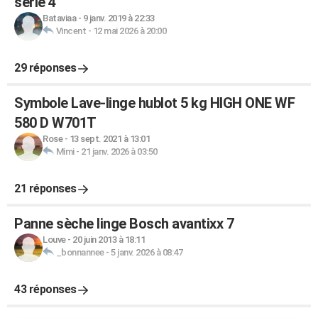
série 4
Bataviaa
-
9 janv. 2019 à 22:33
Vincent
-
12 mai 2026 à 20:00
29 réponses
Symbole Lave-linge hublot 5 kg HIGH ONE WF
580 D W701T
Rose
-
13 sept. 2021 à 13:01
Mimi
-
21 janv. 2026 à 03:50
21 réponses
Panne sèche linge Bosch avantixx 7
Louve
-
20 juin 2013 à 18:11
_bonnannee
-
5 janv. 2026 à 08:47
43 réponses