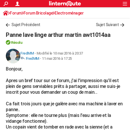
ACTUALITÉS
Forum
Forum Bricolage
Connexion
Electroménager
S'inscrire
Rechercher
Société
Education
Villes
Politique
Faits Divers
Monde
+
SPORT
Sujet Précédent
Sujet Suivant
Football
Cyclisme
Forum
Coupe du monde 2026
Tennis
Rugby
CULTURE
Panne lave linge arthur martin awt1014aa
TNT
Cinéma
Musique
Programme TV
Streaming
Sorties cinéma
+
FINANCE
Résolu
Impôts
Immobilier
Banque
Crédit
Retraite
Epargne
Risques naturels par ville
Assurance
FredMM
-
Modifié le 10 mai 2016 à 20:37
AUTO
FredMM
-
11 mai 2016 à 17:25
Réserver un essai
Berlines
Forum auto
Essais
Citadines
SUV
+
HIGH-TECH
Bonjour,
Meilleur smartphone
Ordinateurs
Guide high-tech
Mobiles
Internet
Jeux vidéo
+
BRICOLAGE
Apres un bref tour sur ce forum, j'ai l'impression qu'il est
plein de gens serviables prêts à partager, aussi me suis-je
Aménagement intérieur
Cuisine
Jardinage
+
Forum
Extérieur
Salle de bains
Rangement
WEEK-END
inscrit pour vous demander un coup de main...
Escapades
Expositions
Week-end nature
Guides de France
Patrimoine
Musées
+
LIFESTYLE
Ca fait trois jours que je galère avec ma machine à laver en
panne..
Bien-être
Mode
+
Art de vivre
Loisirs
Modes de vie
SANTE
Symptome : elle ne tourne plus (mais l'eau arrive et la
vidange fonctionne).
Guide de la santé
Médicaments
+
Alimentation
Maladies
Sommeil
VOYAGE
Un copain vient de tomber en rade avec la sienne (et a