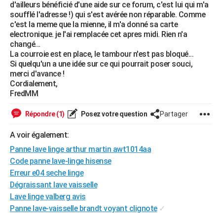
d'ailleurs bénéficié d'une aide sur ce forum, c'est lui qui m'a
City break
Voyage de noces
Climat
Destinations
Voyage nature
Forum
+
PHOTO
soufflé l'adresse !) qui s'est avérée non réparable. Comme
c'est la meme que la mienne, il m'a donné sa carte
GUIDES D'ACHAT
electronique. je l'ai remplacée cet apres midi. Rien n'a
changé...
BONS PLANS
La courroie est en place, le tambour n'est pas bloqué...
Si quelqu'un a une idée sur ce qui pourrait poser souci,
CARTE DE VOEUX
merci d'avance !
Cordialement,
Carte Bonne année
Carte Pâques
Carte de Noël
Carte Saint-Valentin
Carte d'anniversaire
DICTIONNAIRE
FredMM
Biographies
Expressions
Dictionnaire
Citations
Proverbes
PROGRAMME TV
Répondre (1)
Posez votre question
Partager
COPAINS D'AVANT
A voir également:
Panne lave linge arthur martin awt1014aa
Se connecter
Collèges
Universités
Service militaire
S'inscrire
Lycées
Primaires
Entreprises
Avis de recherche
AVIS DE DÉCÈS
Code panne lave-linge hisense
FORUM
Erreur e04 seche linge
Dégraissant lave vaisselle
Lifestyle
Sport
Television
Cinema
Bricolage
Culture
Auto
Voyage
Lave linge valberg avis
Panne lave-vaisselle brandt voyant clignote
✓