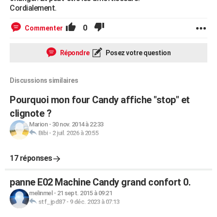
Cordialement.
0
Commenter
Répondre
Posez votre question
Discussions similaires
Pourquoi mon four Candy affiche "stop" et
clignote ?
Marion
-
30 nov. 2014 à 22:33
Bibi
-
2 juil. 2026 à 20:55
17 réponses
panne E02 Machine Candy grand confort 0.
melinmel
-
21 sept. 2015 à 09:21
stf_jpd87
-
9 déc. 2023 à 07:13