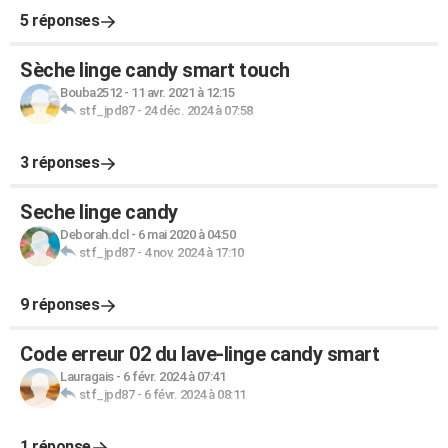
5 réponses
Sèche linge candy smart touch
Bouba2512
-
11 avr. 2021 à 12:15
stf_jpd87
-
24 déc. 2024 à 07:58
3 réponses
Seche linge candy
Deborah.dcl
-
6 mai 2020 à 04:50
stf_jpd87
-
4 nov. 2024 à 17:10
9 réponses
Code erreur 02 du lave-linge candy smart
Lauragais
-
6 févr. 2024 à 07:41
stf_jpd87
-
6 févr. 2024 à 08:11
1 réponse