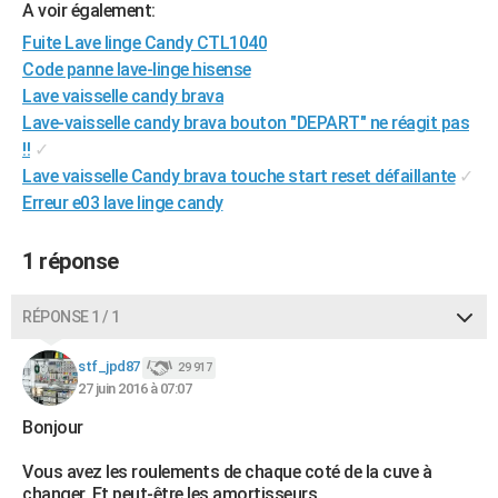
A voir également:
City break
Voyage de noces
Climat
Destinations
Voyage nature
Forum
+
PHOTO
Fuite Lave linge Candy CTL1040
Code panne lave-linge hisense
GUIDES D'ACHAT
Lave vaisselle candy brava
BONS PLANS
Lave-vaisselle candy brava bouton "DEPART" ne réagit pas
!!
✓
CARTE DE VOEUX
Lave vaisselle Candy brava touche start reset défaillante
✓
Carte Bonne année
Carte Pâques
Carte de Noël
Carte Saint-Valentin
Carte d'anniversaire
Erreur e03 lave linge candy
DICTIONNAIRE
Biographies
Expressions
Dictionnaire
Citations
Proverbes
PROGRAMME TV
1 réponse
COPAINS D'AVANT
RÉPONSE 1 / 1
Se connecter
Collèges
Universités
Service militaire
S'inscrire
Lycées
Primaires
Entreprises
Avis de recherche
AVIS DE DÉCÈS
stf_jpd87
29 917
FORUM
27 juin 2016 à 07:07
Bonjour
Lifestyle
Sport
Television
Cinema
Bricolage
Culture
Auto
Voyage
Vous avez les roulements de chaque coté de la cuve à
changer. Et peut-être les amortisseurs.