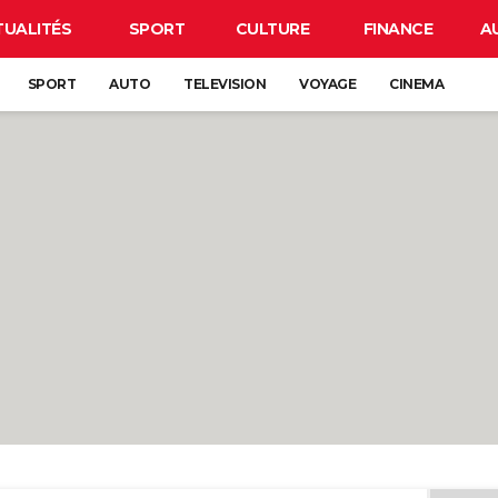
TUALITÉS
SPORT
CULTURE
FINANCE
A
SPORT
AUTO
TELEVISION
VOYAGE
CINEMA