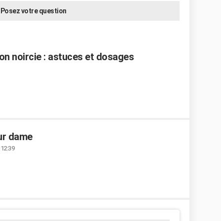
Posez votre question
n noircie : astuces et dosages
our dame
 12:39