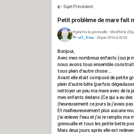
Sujet Précédent
Petit problème de mare fait 
#ginette la grenouille
-
Modifié le 28 j
stf_frmu
-
28 juin 2016 à 23:20
Bonjour,
Avec mes nombreux enfants (oui je me
nous avons tous ensemble construit u
tous plein d'autre chose ...
Avant elle était composé de petite gr
plein d'autre bête (parfois dégeulasse.
nettoyer un peu ma mare avec de la 
mes enfants dedans (Ce qui a eu des
(heureusement ce jours la j'avais pas
Et malheureusement plus aucune nouve
j'ai enlever l'eau et j'ai re remplis 
grenouille et tous les petite bette p
Mais deux jours après elle est redeve