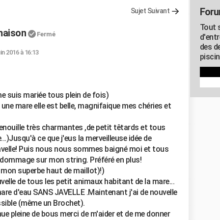
Foru
Sujet Suivant
Tout 
maison
Fermé
d'entr
des d
uin 2016 à 16:13
piscin
 suis mariée tous plein de fois)
ne mare elle est belle, magnifaique mes chéries et
enouille très charmantes ,de petit têtards et tous
..)Jusqu'à ce que j'eus la merveilleuse idée de
javelle! Puis nous nous sommes baigné moi et tous
 dommage sur mon string. Préféré en plus!
 mon superbe haut de maillot)!)
lle de tous les petit animaux habitant de la mare...
ma mare d'eau SANS JAVELLE .Maintenant j'ai de nouvelle
ossible (même un Brochet).
nue pleine de bous merci de m'aider et de me donner