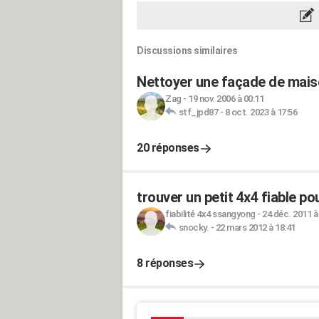
Discussions similaires
Nettoyer une façade de maiso
Zag
-
19 nov. 2006 à 00:11
stf_jpd87
-
8 oct. 2023 à 17:56
20 réponses
trouver un petit 4x4 fiable p
fiabilité 4x4 ssangyong
-
24 déc. 2011 à
snocky.
-
22 mars 2012 à 18:41
8 réponses