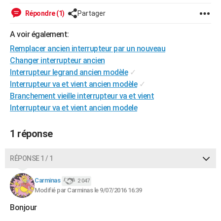
City break
Voyage de noces
Climat
Destinations
Voyage nature
Forum
+
PHOTO
Répondre (1)
Partager
GUIDES D'ACHAT
A voir également:
Remplacer ancien interrupteur par un nouveau
BONS PLANS
Changer interrupteur ancien
CARTE DE VOEUX
Interrupteur legrand ancien modèle
✓
Interrupteur va et vient ancien modèle
✓
Carte Bonne année
Carte Pâques
Carte de Noël
Carte Saint-Valentin
Carte d'anniversaire
DICTIONNAIRE
Branchement vieille interrupteur va et vient
Interrupteur va et vient ancien modele
Biographies
Expressions
Dictionnaire
Citations
Proverbes
PROGRAMME TV
COPAINS D'AVANT
1 réponse
Se connecter
Collèges
Universités
Service militaire
S'inscrire
Lycées
Primaires
Entreprises
Avis de recherche
AVIS DE DÉCÈS
RÉPONSE 1 / 1
FORUM
Carminas
2 047
Lifestyle
Sport
Television
Cinema
Bricolage
Culture
Auto
Voyage
Modifié par Carminas le 9/07/2016 16:39
Bonjour