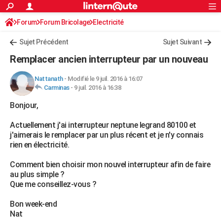
ACTUALITÉS
Forum
Forum Bricolage
Connexion
Electricité
S'inscrire
Rechercher
Société
Education
Villes
Politique
Faits Divers
Monde
+
SPORT
Sujet Précédent
Sujet Suivant
Football
Cyclisme
Forum
Coupe du monde 2026
Tennis
Rugby
CULTURE
Remplacer ancien interrupteur par un nouveau
TNT
Cinéma
Musique
Programme TV
Streaming
Sorties cinéma
+
FINANCE
Nattanath
-
Modifié le 9 juil. 2016 à 16:07
Carminas
-
9 juil. 2016 à 16:38
Impôts
Immobilier
Banque
Crédit
Retraite
Epargne
Risques naturels par ville
Assurance
AUTO
Bonjour,
Réserver un essai
Berlines
Forum auto
Essais
Citadines
SUV
+
HIGH-TECH
Actuellement j'ai interrupteur neptune legrand 80100 et
Meilleur smartphone
Ordinateurs
Guide high-tech
Mobiles
Internet
Jeux vidéo
+
BRICOLAGE
j'aimerais le remplacer par un plus récent et je n'y connais
rien en électricité.
Aménagement intérieur
Cuisine
Jardinage
+
Forum
Extérieur
Salle de bains
Rangement
WEEK-END
Comment bien choisir mon nouvel interrupteur afin de faire
Escapades
Expositions
Week-end nature
Guides de France
Patrimoine
Musées
+
LIFESTYLE
au plus simple ?
Que me conseillez-vous ?
Bien-être
Mode
+
Art de vivre
Loisirs
Modes de vie
SANTE
Bon week-end
Guide de la santé
Médicaments
+
Alimentation
Maladies
Sommeil
VOYAGE
Nat