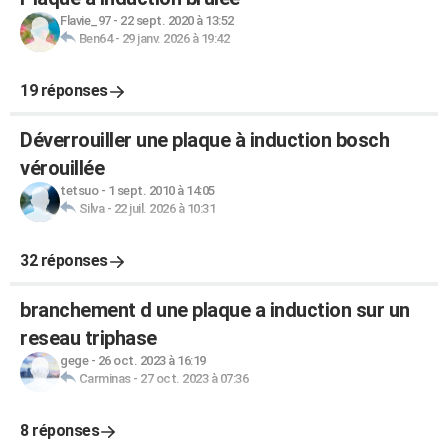
Flavie_97
-
22 sept. 2020 à 13:52
Ben64
-
29 janv. 2026 à 19:42
19 réponses
Déverrouiller une plaque à induction bosch
vérouillée
tetsuo
-
1 sept. 2010 à 14:05
Silva
-
22 juil. 2026 à 10:31
32 réponses
branchement d une plaque a induction sur un
reseau triphase
gege
-
26 oct. 2023 à 16:19
Carminas
-
27 oct. 2023 à 07:36
8 réponses