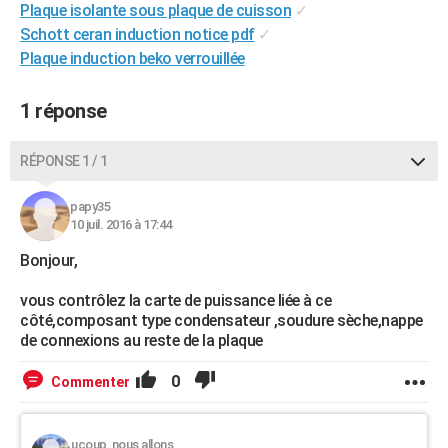
Plaque isolante sous plaque de cuisson
✓
City break
Voyage de noces
Climat
Destinations
Voyage nature
Forum
+
PHOTO
Schott ceran induction notice pdf
✓
Plaque induction beko verrouillée
GUIDES D'ACHAT
BONS PLANS
1 réponse
CARTE DE VOEUX
RÉPONSE 1 / 1
Carte Bonne année
Carte Pâques
Carte de Noël
Carte Saint-Valentin
Carte d'anniversaire
DICTIONNAIRE
papy35
Biographies
Expressions
Dictionnaire
Citations
Proverbes
10 juil. 2016 à 17:44
PROGRAMME TV
Bonjour,
COPAINS D'AVANT
vous contrôlez la carte de puissance liée à ce
Se connecter
Collèges
Universités
Service militaire
S'inscrire
Lycées
Primaires
Entreprises
Avis de recherche
AVIS DE DÉCÈS
côté,composant type condensateur ,soudure sèche,nappe
de connexions au reste de la plaque
FORUM
0
Commenter
Lifestyle
Sport
Television
Cinema
Bricolage
Culture
Auto
Voyage
ucoup, nous allons