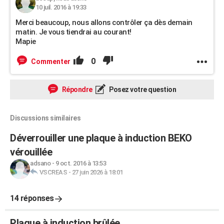
10 juil. 2016 à 19:33
Merci beaucoup, nous allons contrôler ça dès demain
matin. Je vous tiendrai au courant!
Mapie
0
Commenter
Répondre
Posez votre question
Discussions similaires
Déverrouiller une plaque à induction BEKO
vérouillée
adsano
-
9 oct. 2016 à 13:53
VSCREAS
-
27 juin 2026 à 18:01
14 réponses
Plaque à induction brûlée