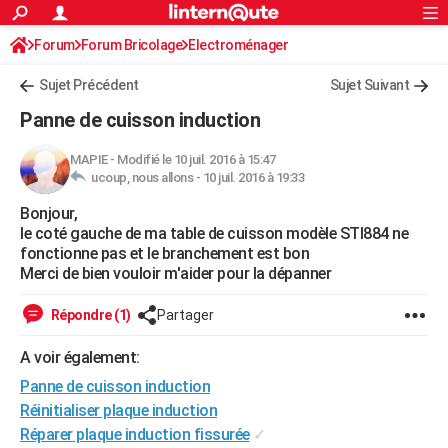
ACTUALITÉS
Forum
Forum Bricolage
Connexion
Electroménager
S'inscrire
Rechercher
Société
Education
Villes
Politique
Faits Divers
Monde
+
SPORT
Sujet Précédent
Sujet Suivant
Football
Cyclisme
Forum
Coupe du monde 2026
Tennis
Rugby
CULTURE
Panne de cuisson induction
TNT
Cinéma
Musique
Programme TV
Streaming
Sorties cinéma
+
FINANCE
MAPIE
-
Modifié le 10 juil. 2016 à 15:47
ucoup, nous allons -
10 juil. 2016 à 19:33
Impôts
Immobilier
Banque
Crédit
Retraite
Epargne
Risques naturels par ville
Assurance
AUTO
Bonjour,
Réserver un essai
Berlines
Forum auto
Essais
Citadines
SUV
+
HIGH-TECH
le coté gauche de ma table de cuisson modèle STI884 ne
fonctionne pas et le branchement est bon
Meilleur smartphone
Ordinateurs
Guide high-tech
Mobiles
Internet
Jeux vidéo
+
BRICOLAGE
Merci de bien vouloir m'aider pour la dépanner
Aménagement intérieur
Cuisine
Jardinage
+
Forum
Extérieur
Salle de bains
Rangement
WEEK-END
Répondre (1)
Partager
Escapades
Expositions
Week-end nature
Guides de France
Patrimoine
Musées
+
LIFESTYLE
A voir également:
Panne de cuisson induction
Bien-être
Mode
+
Art de vivre
Loisirs
Modes de vie
SANTE
Réinitialiser plaque induction
Guide de la santé
Médicaments
+
Alimentation
Maladies
Sommeil
VOYAGE
Réparer plaque induction fissurée
✓