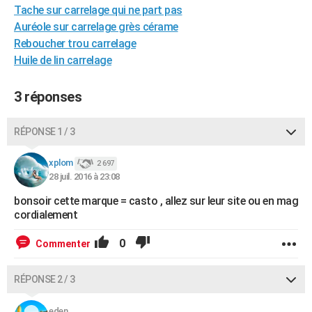
Tache sur carrelage qui ne part pas
City break
Voyage de noces
Climat
Destinations
Voyage nature
Forum
+
PHOTO
Auréole sur carrelage grès cérame
Reboucher trou carrelage
GUIDES D'ACHAT
Huile de lin carrelage
BONS PLANS
3 réponses
CARTE DE VOEUX
Carte Bonne année
Carte Pâques
Carte de Noël
Carte Saint-Valentin
Carte d'anniversaire
DICTIONNAIRE
RÉPONSE 1 / 3
Biographies
Expressions
Dictionnaire
Citations
Proverbes
PROGRAMME TV
xplom
2 697
28 juil. 2016 à 23:08
COPAINS D'AVANT
bonsoir cette marque = casto , allez sur leur site ou en mag
Se connecter
Collèges
Universités
Service militaire
S'inscrire
Lycées
Primaires
Entreprises
Avis de recherche
cordialement
AVIS DE DÉCÈS
FORUM
0
Commenter
Lifestyle
Sport
Television
Cinema
Bricolage
Culture
Auto
Voyage
RÉPONSE 2 / 3
eden