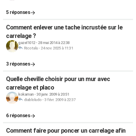
5 réponses
Comment enlever une tache incrustée sur le
carrelage ?
gazel1012
-
28 mai 2014 à 22:38
Ricotalu
-
24 nov. 2025 à 11:31
3 réponses
Quelle cheville choisir pour un mur avec
carrelage et placo
kokaman
-
30 janv. 2009 à 20:51
diabloludo
-
3 févr. 2009 à 22:37
6 réponses
Comment faire pour poncer un carrelage afin