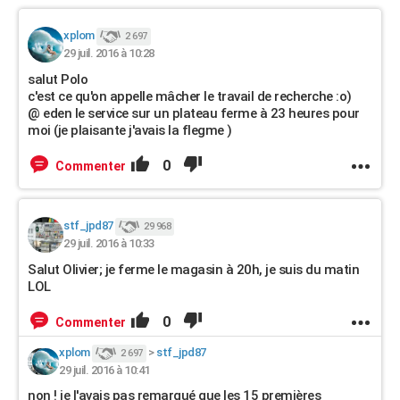
xplom
2 697
29 juil. 2016 à 10:28
salut Polo
c'est ce qu'on appelle mâcher le travail de recherche :o)
@ eden le service sur un plateau ferme à 23 heures pour
moi (je plaisante j'avais la flegme )
0
Commenter
stf_jpd87
29 968
29 juil. 2016 à 10:33
Salut Olivier; je ferme le magasin à 20h, je suis du matin
LOL
0
Commenter
xplom
>
stf_jpd87
2 697
29 juil. 2016 à 10:41
non ! je l'avais pas remarqué que les 15 premières