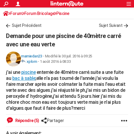
ACTUALITÉS
Forum
Forum Bricolage
Connexion
Piscine
S'inscrire
Rechercher
Société
Education
Villes
Politique
Faits Divers
Monde
+
SPORT
Sujet Précédent
Sujet Suivant
Football
Cyclisme
Forum
Coupe du monde 2026
Tennis
Rugby
CULTURE
Demande pour une piscine de 40mètre carré
TNT
Cinéma
Musique
Programme TV
Streaming
Sorties cinéma
+
avec une eau verte
FINANCE
Impôts
Immobilier
Banque
Crédit
Retraite
Epargne
Risques naturels par ville
Assurance
AUTO
mamiedan23
-
Modifié le 30 juil. 2016 à 09:25
xplom
-
1 août 2016 à 08:33
Réserver un essai
Berlines
Forum auto
Essais
Citadines
SUV
+
HIGH-TECH
j'ai une
piscine
enterrée de 40mètre carré.suite a une fuite
au
bac à sable
;elle n'a pas tourné de l'année.j'ai voulu la
Meilleur smartphone
Ordinateurs
Guide high-tech
Mobiles
Internet
Jeux vidéo
+
BRICOLAGE
faire marcher après avoir colmater la fuite mais l'eau etait
verte avec des algues.j'ai réajusté le ph,j'ai mis un bidon de
Aménagement intérieur
Cuisine
Jardinage
+
Forum
Extérieur
Salle de bains
Rangement
WEEK-END
peroxyde d' hydrogène,j'ai attendu 5 jours.hier j'ai mis du
chlore choc mon eau est toujours verte mais je n'ai plus
Escapades
Expositions
Week-end nature
Guides de France
Patrimoine
Musées
+
LIFESTYLE
d'algues.que faut il faire de plus?merci
Bien-être
Mode
+
Art de vivre
Loisirs
Modes de vie
SANTE
Répondre (5)
Partager
Guide de la santé
Médicaments
+
Alimentation
Maladies
Sommeil
VOYAGE
A voir également: