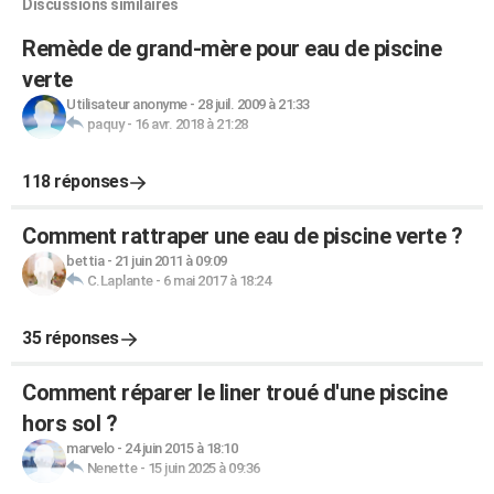
Discussions similaires
Remède de grand-mère pour eau de piscine
verte
Utilisateur anonyme
-
28 juil. 2009 à 21:33
paquy
-
16 avr. 2018 à 21:28
118 réponses
Comment rattraper une eau de piscine verte ?
bettia
-
21 juin 2011 à 09:09
C.Laplante
-
6 mai 2017 à 18:24
35 réponses
Comment réparer le liner troué d'une piscine
hors sol ?
marvelo
-
24 juin 2015 à 18:10
Nenette
-
15 juin 2025 à 09:36