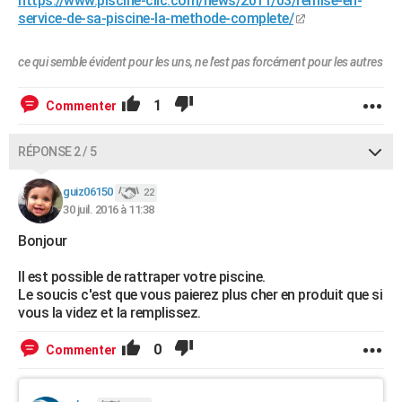
https://www.piscine-clic.com/news/2011/03/remise-en-
service-de-sa-piscine-la-methode-complete/
ce qui semble évident pour les uns, ne l'est pas forcément pour les autres
1
Commenter
RÉPONSE 2 / 5
guiz06150
22
30 juil. 2016 à 11:38
Bonjour
Il est possible de rattraper votre piscine.
Le soucis c'est que vous paierez plus cher en produit que si
vous la videz et la remplissez.
0
Commenter