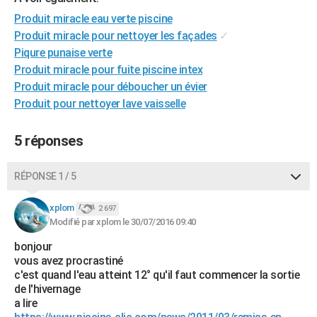
City break
Voyage de noces
Climat
Destinations
Voyage nature
Forum
+
PHOTO
Produit miracle eau verte piscine
Produit miracle pour nettoyer les façades
✓
GUIDES D'ACHAT
Piqure punaise verte
Produit miracle pour fuite piscine intex
BONS PLANS
Produit miracle pour déboucher un évier
CARTE DE VOEUX
Produit pour nettoyer lave vaisselle
Carte Bonne année
Carte Pâques
Carte de Noël
Carte Saint-Valentin
Carte d'anniversaire
DICTIONNAIRE
5 réponses
Biographies
Expressions
Dictionnaire
Citations
Proverbes
PROGRAMME TV
RÉPONSE 1 / 5
COPAINS D'AVANT
xplom
2 697
Se connecter
Collèges
Universités
Service militaire
S'inscrire
Lycées
Primaires
Entreprises
Avis de recherche
AVIS DE DÉCÈS
Modifié par xplom le 30/07/2016 09:40
bonjour
FORUM
vous avez procrastiné
Lifestyle
Sport
Television
Cinema
Bricolage
Culture
Auto
Voyage
c'est quand l'eau atteint 12° qu'il faut commencer la sortie
de l'hivernage
a lire