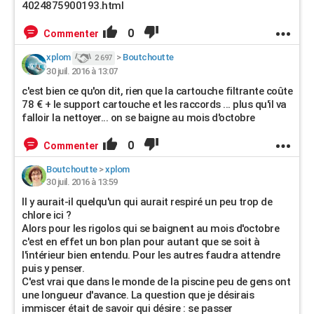
4024875900193.html
0
Commenter
xplom
>
Boutchoutte
2 697
30 juil. 2016 à 13:07
c'est bien ce qu'on dit, rien que la cartouche filtrante coûte
78 € + le support cartouche et les raccords ... plus qu'il va
falloir la nettoyer... on se baigne au mois d'octobre
0
Commenter
Boutchoutte
>
xplom
30 juil. 2016 à 13:59
Il y aurait-il quelqu'un qui aurait respiré un peu trop de
chlore ici ?
Alors pour les rigolos qui se baignent au mois d'octobre
c'est en effet un bon plan pour autant que se soit à
l'intérieur bien entendu. Pour les autres faudra attendre
puis y penser.
C'est vrai que dans le monde de la piscine peu de gens ont
une longueur d'avance. La question que je désirais
immiscer était de savoir qui désire : se passer