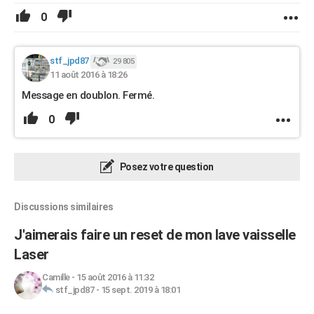
0
stf_jpd87
29 805
11 août 2016 à 18:26
Message en doublon. Fermé.
0
Posez votre question
Discussions similaires
J'aimerais faire un reset de mon lave vaisselle
Laser
Camille
-
15 août 2016 à 11:32
stf_jpd87
-
15 sept. 2019 à 18:01