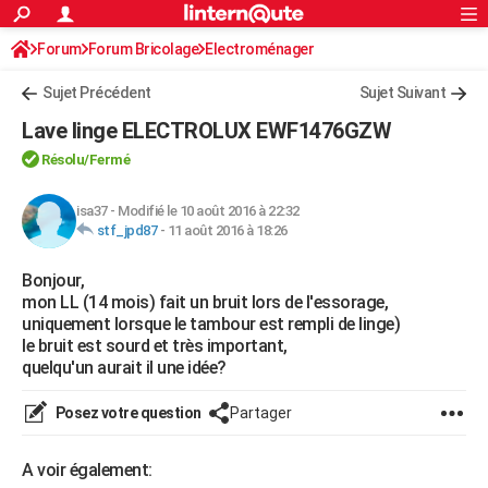
ACTUALITÉS
Forum
Forum Bricolage
Connexion
Electroménager
S'inscrire
Rechercher
Société
Education
Villes
Politique
Faits Divers
Monde
+
SPORT
Sujet Précédent
Sujet Suivant
Football
Cyclisme
Forum
Coupe du monde 2026
Tennis
Rugby
CULTURE
Lave linge ELECTROLUX EWF1476GZW
TNT
Cinéma
Musique
Programme TV
Streaming
Sorties cinéma
+
FINANCE
Résolu/Fermé
Impôts
Immobilier
Banque
Crédit
Retraite
Epargne
Risques naturels par ville
Assurance
AUTO
isa37
-
Modifié le 10 août 2016 à 22:32
stf_jpd87
-
11 août 2016 à 18:26
Réserver un essai
Berlines
Forum auto
Essais
Citadines
SUV
+
HIGH-TECH
Bonjour,
Meilleur smartphone
Ordinateurs
Guide high-tech
Mobiles
Internet
Jeux vidéo
+
BRICOLAGE
mon LL (14 mois) fait un bruit lors de l'essorage,
uniquement lorsque le tambour est rempli de linge)
Aménagement intérieur
Cuisine
Jardinage
+
Forum
Extérieur
Salle de bains
Rangement
WEEK-END
le bruit est sourd et très important,
quelqu'un aurait il une idée?
Escapades
Expositions
Week-end nature
Guides de France
Patrimoine
Musées
+
LIFESTYLE
Posez votre question
Partager
Bien-être
Mode
+
Art de vivre
Loisirs
Modes de vie
SANTE
Guide de la santé
Médicaments
+
Alimentation
Maladies
Sommeil
A voir également:
VOYAGE