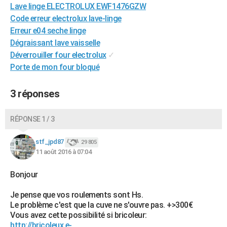
Lave linge ELECTROLUX EWF1476GZW
City break
Voyage de noces
Climat
Destinations
Voyage nature
Forum
+
PHOTO
Code erreur electrolux lave-linge
Erreur e04 seche linge
GUIDES D'ACHAT
Dégraissant lave vaisselle
BONS PLANS
Déverrouiller four electrolux
✓
Porte de mon four bloqué
CARTE DE VOEUX
Carte Bonne année
Carte Pâques
Carte de Noël
Carte Saint-Valentin
Carte d'anniversaire
3 réponses
DICTIONNAIRE
Biographies
Expressions
Dictionnaire
Citations
Proverbes
PROGRAMME TV
RÉPONSE 1 / 3
COPAINS D'AVANT
stf_jpd87
29 805
11 août 2016 à 07:04
Se connecter
Collèges
Universités
Service militaire
S'inscrire
Lycées
Primaires
Entreprises
Avis de recherche
AVIS DE DÉCÈS
Bonjour
FORUM
Je pense que vos roulements sont Hs.
Lifestyle
Sport
Television
Cinema
Bricolage
Culture
Auto
Voyage
Le problème c'est que la cuve ne s'ouvre pas. +>300€
Vous avez cette possibilité si bricoleur:
http://bricoleux.e-