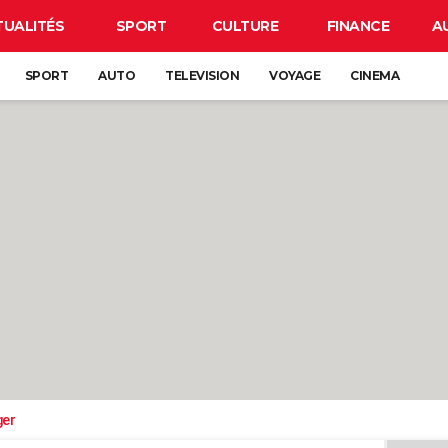
TUALITÉS
SPORT
CULTURE
FINANCE
A
SPORT
AUTO
TELEVISION
VOYAGE
CINEMA
ger