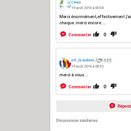
Cvisio
19 août 2016 à 00:04
Merci énormément,effectivement j'ai 
chaque..merci encore.....
0
Commenter
stf_la sudiste
8 273
19 août 2016 à 08:32
merci à vous ...
0
Commenter
Répond
Discussions similaires