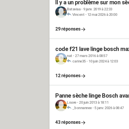
Il y a un problème sur mon sè
Bataviaa
-
9 janv. 2019 à 22:33
Vincent
-
12 mai 2026 à 20:00
29 réponses
code f21 lave linge bosch ma
nat
-
27 mars 2016 à 08:57
carine35
-
10 juin 2024 à 12:03
12 réponses
Panne sèche linge Bosch avan
Louve
-
20 juin 2013 à 18:11
_bonnannee
-
5 janv. 2026 à 08:47
43 réponses