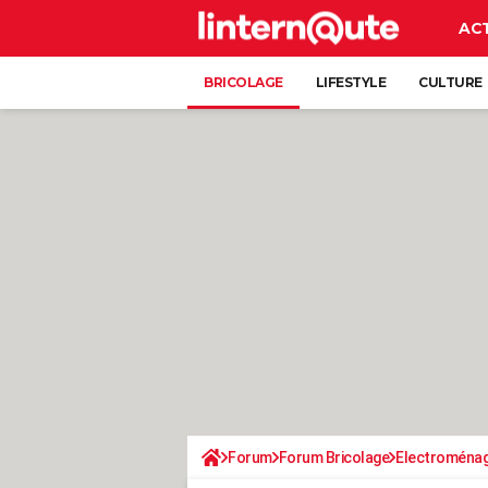
AC
BRICOLAGE
LIFESTYLE
CULTURE
Forum
Forum Bricolage
Electroména