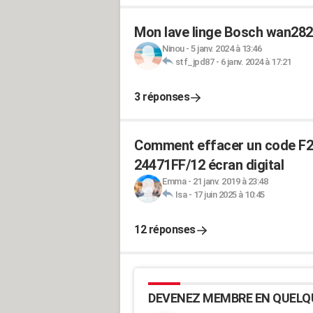
Mon lave linge Bosch wan282
Ninou
-
5 janv. 2024 à 13:46
stf_jpd87
-
6 janv. 2024 à 17:21
3 réponses
Comment effacer un code F
24471FF/12 écran digital
Emma
-
21 janv. 2019 à 23:48
Isa
-
17 juin 2025 à 10:45
12 réponses
DEVENEZ MEMBRE EN QUELQ