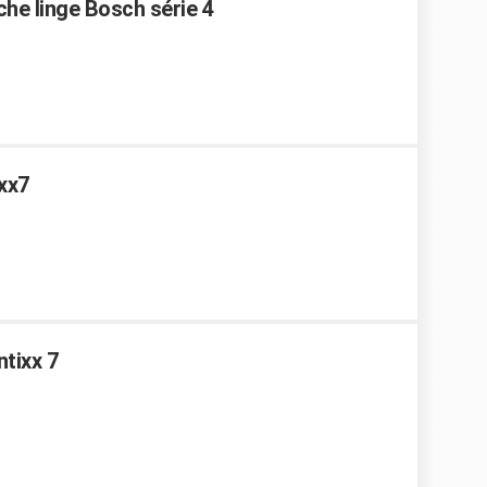
che linge Bosch série 4
xx7
tixx 7