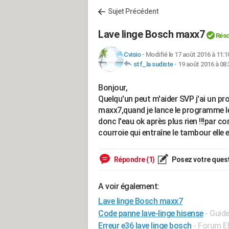
Sujet Précédent
Lave linge Bosch maxx7
Réso
Cvisio
-
Modifié le 17 août 2016 à 11:1
stf_la sudiste
-
19 août 2016 à 08:
Bonjour,
Quelqu'un peut m'aider SVP j'ai un p
maxx7,quand je lance le programme le
donc l'eau ok après plus rien !!!par co
courroie qui entraîne le tambour elle e
Répondre (1)
Posez votre ques
A voir également:
Lave linge Bosch maxx7
Code panne lave-linge hisense
- Guid
Erreur e36 lave linge bosch
-
Forum E