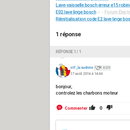
Lave-vaisselle bosch erreur e15 robin
E02 lave linge bosch
✓
-
Forum Elect
Réinitialisation code E2 lave linge bo
1 réponse
RÉPONSE 1 / 1
stf_la sudiste
8 273
17 août 2016 à 14:44
bonjour,
controlez les charbons moteur
0
Commenter