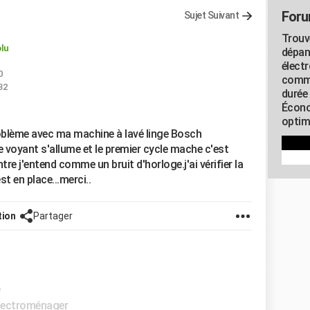
Foru
Sujet Suivant
Trouv
lu
dépan
élect
0
commu
32
durée
Écono
optimi
roblème avec ma machine à lavé linge Bosch
 voyant s'allume et le premier cycle mache c'est
ntre j'entend comme un bruit d'horloge.j'ai vérifier la
st en place...merci..
tion
Partager
e
lectroménager