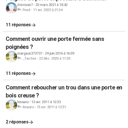
donovan7
-
23 mars 2021 à 18:42
Feed
-
11 avr. 2022 à 21:34
11 réponses
Comment ouvrir une porte fermée sans
poignées ?
margaux373737
-
29 juin 2016 à 16:09
_factiss
-
22 déc. 2025 à 11:20
11 réponses
Comment reboucher un trou dans une porte en
bois creuse ?
kinaaru
-
13 avr. 2011 à 12:33
kinaaru
-
13 avr. 2011 à 12:51
2 réponses