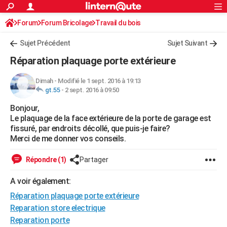
ACTUALITÉS
Forum
Forum Bricolage
Connexion
Travail du bois
S'inscrire
Rechercher
Société
Education
Villes
Politique
Faits Divers
Monde
+
SPORT
Sujet Précédent
Sujet Suivant
Football
Cyclisme
Forum
Coupe du monde 2026
Tennis
Rugby
CULTURE
Réparation plaquage porte extérieure
TNT
Cinéma
Musique
Programme TV
Streaming
Sorties cinéma
+
FINANCE
Dimah
-
Modifié le 1 sept. 2016 à 19:13
gt.55
-
2 sept. 2016 à 09:50
Impôts
Immobilier
Banque
Crédit
Retraite
Epargne
Risques naturels par ville
Assurance
AUTO
Bonjour,
Réserver un essai
Berlines
Forum auto
Essais
Citadines
SUV
+
HIGH-TECH
Le plaquage de la face extérieure de la porte de garage est
fissuré, par endroits décollé, que puis-je faire?
Meilleur smartphone
Ordinateurs
Guide high-tech
Mobiles
Internet
Jeux vidéo
+
BRICOLAGE
Merci de me donner vos conseils.
Aménagement intérieur
Cuisine
Jardinage
+
Forum
Extérieur
Salle de bains
Rangement
WEEK-END
Répondre (1)
Partager
Escapades
Expositions
Week-end nature
Guides de France
Patrimoine
Musées
+
LIFESTYLE
A voir également:
Réparation plaquage porte extérieure
Bien-être
Mode
+
Art de vivre
Loisirs
Modes de vie
SANTE
Reparation store electrique
Guide de la santé
Médicaments
+
Alimentation
Maladies
Sommeil
VOYAGE
Reparation porte