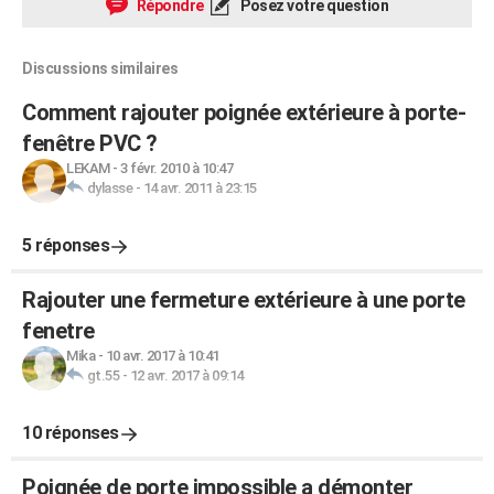
Répondre
Posez votre question
Discussions similaires
Comment rajouter poignée extérieure à porte-
fenêtre PVC ?
LEKAM
-
3 févr. 2010 à 10:47
dylasse
-
14 avr. 2011 à 23:15
5 réponses
Rajouter une fermeture extérieure à une porte
fenetre
Mika
-
10 avr. 2017 à 10:41
gt.55
-
12 avr. 2017 à 09:14
10 réponses
Poignée de porte impossible a démonter