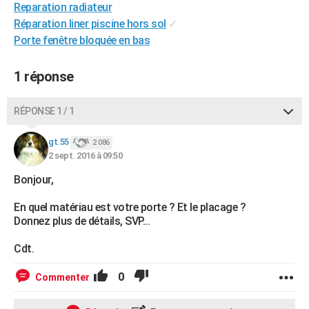
Reparation radiateur
City break
Voyage de noces
Climat
Destinations
Voyage nature
Forum
+
PHOTO
Réparation liner piscine hors sol
✓
Porte fenêtre bloquée en bas
GUIDES D'ACHAT
BONS PLANS
1 réponse
CARTE DE VOEUX
RÉPONSE 1 / 1
Carte Bonne année
Carte Pâques
Carte de Noël
Carte Saint-Valentin
Carte d'anniversaire
DICTIONNAIRE
gt.55
2 086
Biographies
Expressions
Dictionnaire
Citations
Proverbes
2 sept. 2016 à 09:50
PROGRAMME TV
Bonjour,
COPAINS D'AVANT
En quel matériau est votre porte ? Et le placage ?
Se connecter
Collèges
Universités
Service militaire
S'inscrire
Lycées
Primaires
Entreprises
Avis de recherche
AVIS DE DÉCÈS
Donnez plus de détails, SVP...
FORUM
Cdt.
Lifestyle
Sport
Television
Cinema
Bricolage
Culture
Auto
Voyage
0
Commenter