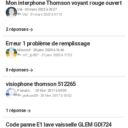
Mon interphone Thomson voyant rouge ouvert
Val
-
30 mars 2022 à 20:27
Val
-
31 mars 2022 à 07:13
2 réponses
Erreur 1 problème de remplissage
Mouced
-
20 janv. 2020 à 16:46
stf_jpd87
-
21 janv. 2020 à 17:52
8 réponses
visiophone thomson 512265
Pseudo...
-
25 févr. 2017 à 09:59
pelican08
-
25 févr. 2017 à 10:02
1 réponse
Code panne E1 lave vaisselle GLEM GDI724