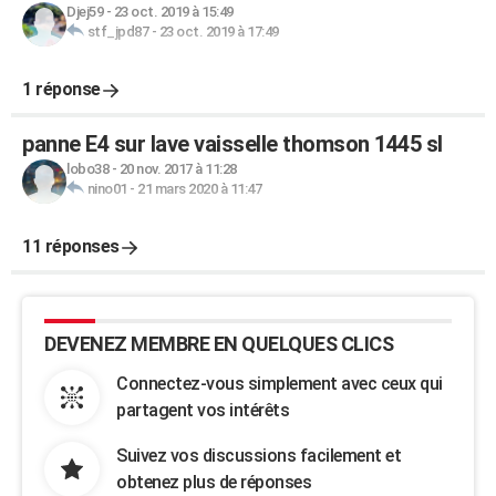
Djej59
-
23 oct. 2019 à 15:49
stf_jpd87
-
23 oct. 2019 à 17:49
1 réponse
panne E4 sur lave vaisselle thomson 1445 sl
lobo38
-
20 nov. 2017 à 11:28
nino01
-
21 mars 2020 à 11:47
11 réponses
DEVENEZ MEMBRE EN QUELQUES CLICS
Connectez-vous simplement avec ceux qui
partagent vos intérêts
Suivez vos discussions facilement et
obtenez plus de réponses