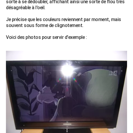
sorte à se dédoubler, affichant ainsi une sorte de flou très
City break
Voyage de noces
Climat
Destinations
Voyage nature
Forum
+
désagréable à l'oeil.
PHOTO
Je précise que les couleurs reviennent par moment, mais
GUIDES D'ACHAT
souvent sous forme de clignotement.
BONS PLANS
Voici des photos pour servir d'exemple :
CARTE DE VOEUX
Carte Bonne année
Carte Pâques
Carte de Noël
Carte Saint-Valentin
Carte d'anniversaire
DICTIONNAIRE
Biographies
Expressions
Dictionnaire
Citations
Proverbes
PROGRAMME TV
COPAINS D'AVANT
Se connecter
Collèges
Universités
Service militaire
S'inscrire
Lycées
Primaires
Entreprises
Avis de recherche
AVIS DE DÉCÈS
FORUM
Lifestyle
Sport
Television
Cinema
Bricolage
Culture
Auto
Voyage