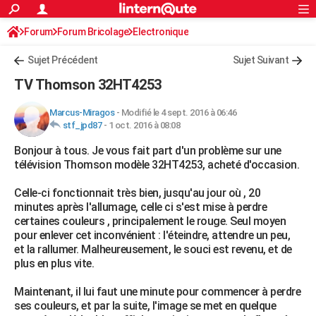
ACTUALITÉS
Forum
Forum Bricolage
Connexion
Electronique
S'inscrire
Rechercher
Société
Education
Villes
Politique
Faits Divers
Monde
+
SPORT
Sujet Précédent
Sujet Suivant
Football
Cyclisme
Forum
Coupe du monde 2026
Tennis
Rugby
CULTURE
TV Thomson 32HT4253
TNT
Cinéma
Musique
Programme TV
Streaming
Sorties cinéma
+
FINANCE
Marcus-Miragos
-
Modifié le 4 sept. 2016 à 06:46
stf_jpd87
-
1 oct. 2016 à 08:08
Impôts
Immobilier
Banque
Crédit
Retraite
Epargne
Risques naturels par ville
Assurance
AUTO
Bonjour à tous. Je vous fait part d'un problème sur une
Réserver un essai
Berlines
Forum auto
Essais
Citadines
SUV
+
HIGH-TECH
télévision Thomson modèle 32HT4253, acheté d'occasion.
Meilleur smartphone
Ordinateurs
Guide high-tech
Mobiles
Internet
Jeux vidéo
+
BRICOLAGE
Celle-ci fonctionnait très bien, jusqu'au jour où , 20
minutes après l'allumage, celle ci s'est mise à perdre
Aménagement intérieur
Cuisine
Jardinage
+
Forum
Extérieur
Salle de bains
Rangement
WEEK-END
certaines couleurs , principalement le rouge. Seul moyen
pour enlever cet inconvénient : l'éteindre, attendre un peu,
Escapades
Expositions
Week-end nature
Guides de France
Patrimoine
Musées
+
LIFESTYLE
et la rallumer. Malheureusement, le souci est revenu, et de
plus en plus vite.
Bien-être
Mode
+
Art de vivre
Loisirs
Modes de vie
SANTE
Maintenant, il lui faut une minute pour commencer à perdre
Guide de la santé
Médicaments
+
Alimentation
Maladies
Sommeil
VOYAGE
ses couleurs, et par la suite, l'image se met en quelque