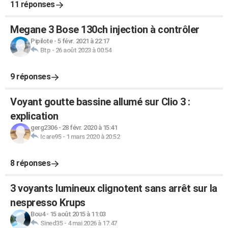
11 réponses
Megane 3 Bose 130ch injection à contrôler
Pipilote
-
5 févr. 2021 à 22:17
Btp
-
26 août 2023 à 00:54
9 réponses
Voyant goutte bassine allumé sur Clio 3 :
explication
gerg2306
-
28 févr. 2020 à 15:41
Icare95
-
1 mars 2020 à 20:52
8 réponses
3 voyants lumineux clignotent sans arrêt sur la
nespresso Krups
Bou4
-
15 août 2015 à 11:03
Sined35
-
4 mai 2026 à 17:47