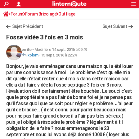
ACTUALITÉS
Forum
Forum Bricolage
Connexion
Outillage
S'inscrire
Rechercher
Société
Education
Villes
Politique
Faits Divers
Monde
+
SPORT
Sujet Précédent
Sujet Suivant
Football
Cyclisme
Forum
Coupe du monde 2026
Tennis
Rugby
CULTURE
Fosse vidée 3 fois en 3 mois
TNT
Cinéma
Musique
Programme TV
Streaming
Sorties cinéma
+
FINANCE
emilie
-
Modifié le 14 sept. 2016 à 09:49
xplom
-
15 sept. 2016 à 22:24
Impôts
Immobilier
Banque
Crédit
Retraite
Epargne
Risques naturels par ville
Assurance
AUTO
Bonjour, je vais emménager dans une maison qui a été louer
Réserver un essai
Berlines
Forum auto
Essais
Citadines
SUV
+
HIGH-TECH
par une connaissance à moi . Le problème c'est qu elle m'a
dit qu'elle n'était rester que 4 mois dans cette maison car
Meilleur smartphone
Ordinateurs
Guide high-tech
Mobiles
Internet
Jeux vidéo
+
BRICOLAGE
elle a dut faire vidée la fosse septique 3 fois en 3 mois.
l'évaluation doit certainement être bouchée . Le souci c'est
Aménagement intérieur
Cuisine
Jardinage
+
Forum
Extérieur
Salle de bains
Rangement
WEEK-END
que le propriétaire a pas l'air de bonne foi et je ne pense pas
qu'il fasse quoi que ce soit pour régler le problème. J'ai peur
Escapades
Expositions
Week-end nature
Guides de France
Patrimoine
Musées
+
LIFESTYLE
qu'il ce braque... ( il est connu pour parler beaucoup mais
pour ne pas faire grand chose il a l'air pas très sérieux )
Bien-être
Mode
+
Art de vivre
Loisirs
Modes de vie
SANTE
puis je l obligé à résoudre le problème ? légalement à til
obligation de le faire ? nous emmenageons le 23
Guide de la santé
Médicaments
+
Alimentation
Maladies
Sommeil
VOYAGE
septembre et nous lui avons déjà donné 1000€ ( loyer plus