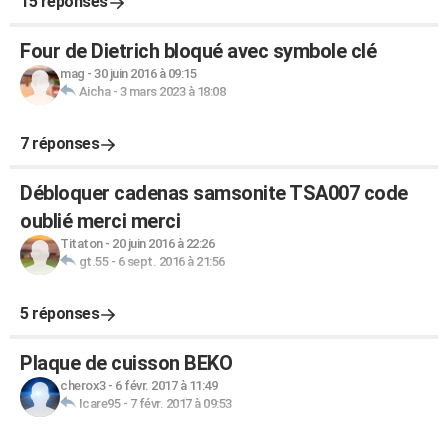
15 réponses
Four de Dietrich bloqué avec symbole clé
mag
-
30 juin 2016 à 09:15
Aicha
-
3 mars 2023 à 18:08
7 réponses
Débloquer cadenas samsonite TSA007 code
oublié merci merci
Titaton
-
20 juin 2016 à 22:26
gt.55
-
6 sept. 2016 à 21:56
5 réponses
Plaque de cuisson BEKO
cherox3
-
6 févr. 2017 à 11:49
Icare95
-
7 févr. 2017 à 09:53