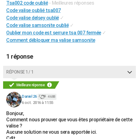
Tsa002 code oublié
- Meilleures réponses
City break
Voyage de noces
Climat
Destinations
Voyage nature
Forum
+
PHOTO
Code valise oublié tsa007
Code valise delsey oublié
✓
GUIDES D'ACHAT
Code valise samsonite oublié
✓
Oublier mon code est serrure tsa 007 fermée
✓
BONS PLANS
Comment débloquer ma valise samsonite
CARTE DE VOEUX
1 réponse
Carte Bonne année
Carte Pâques
Carte de Noël
Carte Saint-Valentin
Carte d'anniversaire
DICTIONNAIRE
Biographies
Expressions
Dictionnaire
Citations
Proverbes
PROGRAMME TV
RÉPONSE 1 / 1
COPAINS D'AVANT
Meilleure réponse
Se connecter
Collèges
Universités
Service militaire
S'inscrire
Lycées
Primaires
Entreprises
Avis de recherche
AVIS DE DÉCÈS
Daniel 26
4 688
6 oct. 2016 à 11:55
FORUM
Bonjour,
Lifestyle
Sport
Television
Cinema
Bricolage
Culture
Auto
Voyage
Comment nous prouver que vous êtes propriétaire de cette
valise ?
Aucune solution ne vous sera apportée ici.
Cdlt,