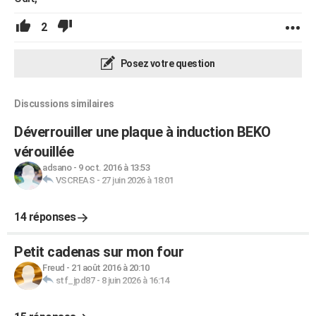
2
Posez votre question
Discussions similaires
Déverrouiller une plaque à induction BEKO
vérouillée
adsano
-
9 oct. 2016 à 13:53
VSCREAS
-
27 juin 2026 à 18:01
14 réponses
Petit cadenas sur mon four
Freud
-
21 août 2016 à 20:10
stf_jpd87
-
8 juin 2026 à 16:14