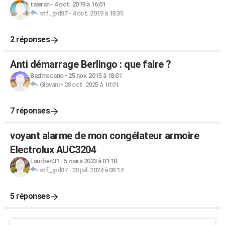
taleran
-
4 oct. 2019 à 16:01
stf_jpd87
-
4 oct. 2019 à 18:35
2 réponses
Anti démarrage Berlingo : que faire ?
Badmecano
-
25 nov. 2015 à 18:01
Giovani
-
28 oct. 2025 à 10:01
7 réponses
voyant alarme de mon congélateur armoire
Electrolux AUC3204
Laurben31
-
5 mars 2023 à 01:10
stf_jpd87
-
30 juil. 2024 à 08:14
5 réponses