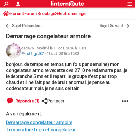
ACTUALITÉS
Forum
Forum Bricolage
Connexion
Electroménager
S'inscrire
Rechercher
Société
Education
Villes
Politique
Faits Divers
Monde
+
SPORT
Sujet Précédent
Sujet Suivant
Football
Cyclisme
Forum
Coupe du monde 2026
Tennis
Rugby
CULTURE
Demarrage congelateur armoire
TNT
Cinéma
Musique
Programme TV
Streaming
Sorties cinéma
+
FINANCE
dede76
-
Modifié le 11 oct. 2016 à 10:01
stf_jpd87
-
11 oct. 2016 à 19:02
Impôts
Immobilier
Banque
Crédit
Retraite
Epargne
Risques naturels par ville
Assurance
AUTO
bonjour. de temps en temps (un fois par semaine) mon
Réserver un essai
Berlines
Forum auto
Essais
Citadines
SUV
+
HIGH-TECH
congelateur armoire vedette cvs 2710 ne redamarre pas .je
le debranche 5 mn et il repart. le groupe n'est pas trop
Meilleur smartphone
Ordinateurs
Guide high-tech
Mobiles
Internet
Jeux vidéo
+
BRICOLAGE
chaud et il ne fait pas de bruit anormal. je pense au
codensateur mais je ne suis certain
Aménagement intérieur
Cuisine
Jardinage
+
Forum
Extérieur
Salle de bains
Rangement
WEEK-END
Répondre (1)
Partager
Escapades
Expositions
Week-end nature
Guides de France
Patrimoine
Musées
+
LIFESTYLE
A voir également:
Bien-être
Mode
+
Art de vivre
Loisirs
Modes de vie
SANTE
Demarrage congelateur armoire
Guide de la santé
Médicaments
+
Alimentation
Maladies
Sommeil
Température frigo et congélateur
VOYAGE