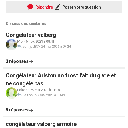
Répondre
Posez votre question
Discussions similaires
Congelateur valberg
Moi
-
6 nov. 2021 à 08:41
stf_jpd87
-
24 mai 2026 à 07:24
3 réponses
Congélateur Ariston no frost fait du givre et
ne congèle pas
Felton
-
25 mai 2020 à 01:18
Felton
-
27 mai 2020 à 10:49
5 réponses
congélateur valberg armoire