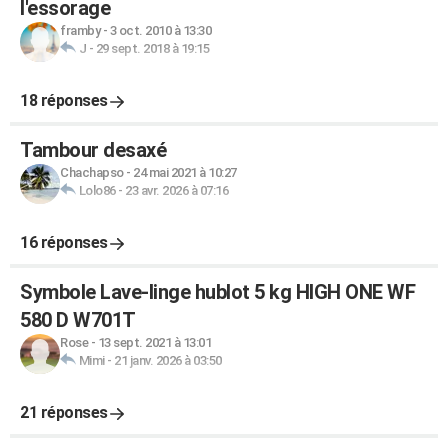
l'essorage
framby
-
3 oct. 2010 à 13:30
J
-
29 sept. 2018 à 19:15
18 réponses
Tambour desaxé
Chachapso
-
24 mai 2021 à 10:27
Lolo86
-
23 avr. 2026 à 07:16
16 réponses
Symbole Lave-linge hublot 5 kg HIGH ONE WF
580 D W701T
Rose
-
13 sept. 2021 à 13:01
Mimi
-
21 janv. 2026 à 03:50
21 réponses