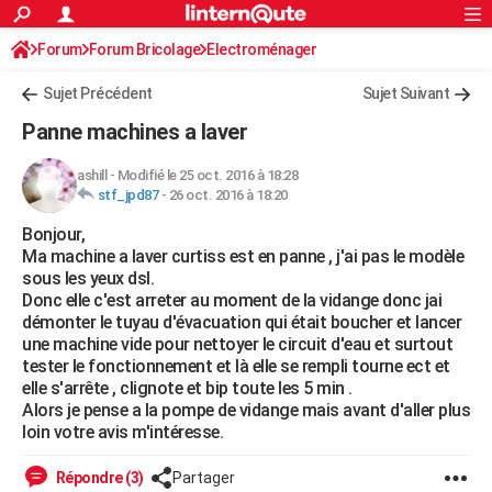
ACTUALITÉS
Forum
Forum Bricolage
Connexion
Electroménager
S'inscrire
Rechercher
Société
Education
Villes
Politique
Faits Divers
Monde
+
SPORT
Sujet Précédent
Sujet Suivant
Football
Cyclisme
Forum
Coupe du monde 2026
Tennis
Rugby
CULTURE
Panne machines a laver
TNT
Cinéma
Musique
Programme TV
Streaming
Sorties cinéma
+
FINANCE
ashill
-
Modifié le 25 oct. 2016 à 18:28
stf_jpd87
-
26 oct. 2016 à 18:20
Impôts
Immobilier
Banque
Crédit
Retraite
Epargne
Risques naturels par ville
Assurance
AUTO
Bonjour,
Réserver un essai
Berlines
Forum auto
Essais
Citadines
SUV
+
HIGH-TECH
Ma machine a laver curtiss est en panne , j'ai pas le modèle
sous les yeux dsl.
Meilleur smartphone
Ordinateurs
Guide high-tech
Mobiles
Internet
Jeux vidéo
+
BRICOLAGE
Donc elle c'est arreter au moment de la vidange donc jai
démonter le tuyau d'évacuation qui était boucher et lancer
Aménagement intérieur
Cuisine
Jardinage
+
Forum
Extérieur
Salle de bains
Rangement
WEEK-END
une machine vide pour nettoyer le circuit d'eau et surtout
tester le fonctionnement et là elle se rempli tourne ect et
Escapades
Expositions
Week-end nature
Guides de France
Patrimoine
Musées
+
LIFESTYLE
elle s'arrête , clignote et bip toute les 5 min .
Alors je pense a la pompe de vidange mais avant d'aller plus
Bien-être
Mode
+
Art de vivre
Loisirs
Modes de vie
SANTE
loin votre avis m'intéresse.
Guide de la santé
Médicaments
+
Alimentation
Maladies
Sommeil
VOYAGE
Répondre (3)
Partager