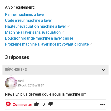
City break
Voyage de noces
Climat
Destinations
Voyage nature
Forum
+
PHOTO
A voir également:
Panne machines a laver
GUIDES D'ACHAT
Code erreur machine à laver
BONS PLANS
Hauteur évacuation machine à laver
✓
Machine a laver sans evacuation
✓
CARTE DE VOEUX
Bouchon vidange machine à laver cassé
Problème machine à laver indesit voyant clignote
✓
Carte Bonne année
Carte Pâques
Carte de Noël
Carte Saint-Valentin
Carte d'anniversaire
DICTIONNAIRE
Biographies
Expressions
Dictionnaire
Citations
Proverbes
PROGRAMME TV
3 réponses
COPAINS D'AVANT
RÉPONSE 1 / 3
Se connecter
Collèges
Universités
Service militaire
S'inscrire
Lycées
Primaires
Entreprises
Avis de recherche
AVIS DE DÉCÈS
ashill
25 oct. 2016 à 18:31
FORUM
News En plus de l'eau coule sous la machine grr
Lifestyle
Sport
Television
Cinema
Bricolage
Culture
Auto
Voyage
0
Commenter