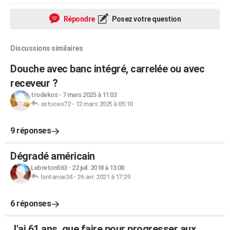
Répondre
Posez votre question
Discussions similaires
Douche avec banc intégré, carrelée ou avec
receveur ?
trodekos
-
7 mars 2025 à 11:03
astuces72
-
12 mars 2025 à 05:10
9 réponses
Dégradé américain
Lebreton563
-
22 juil. 2018 à 13:08
Iantanoe34
-
26 avr. 2021 à 17:29
6 réponses
J'ai 61 ans, que faire pour progresser aux