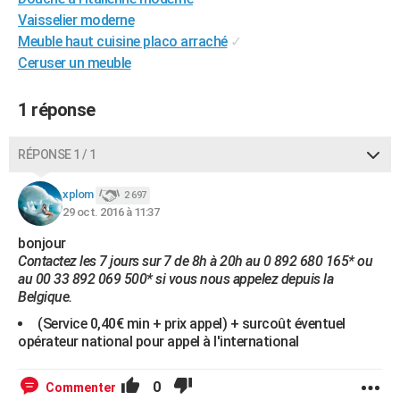
City break
Voyage de noces
Climat
Destinations
Voyage nature
Forum
+
Vaisselier moderne
PHOTO
Meuble haut cuisine placo arraché
✓
GUIDES D'ACHAT
Ceruser un meuble
BONS PLANS
1 réponse
CARTE DE VOEUX
RÉPONSE 1 / 1
Carte Bonne année
Carte Pâques
Carte de Noël
Carte Saint-Valentin
Carte d'anniversaire
DICTIONNAIRE
xplom
2 697
Biographies
Expressions
Dictionnaire
Citations
Proverbes
PROGRAMME TV
29 oct. 2016 à 11:37
COPAINS D'AVANT
bonjour
Contactez les 7 jours sur 7 de 8h à 20h au 0 892 680 165* ou
Se connecter
Collèges
Universités
Service militaire
S'inscrire
Lycées
Primaires
Entreprises
Avis de recherche
AVIS DE DÉCÈS
au 00 33 892 069 500* si vous nous appelez depuis la
Belgique.
FORUM
(Service 0,40€ min + prix appel) + surcoût éventuel
opérateur national pour appel à l'international
Lifestyle
Sport
Television
Cinema
Bricolage
Culture
Auto
Voyage
0
Commenter