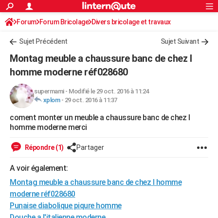
ACTUALITÉS
Forum
Forum Bricolage
Connexion
Divers bricolage et travaux
S'inscrire
Rechercher
Société
Education
Villes
Politique
Faits Divers
Monde
+
SPORT
Sujet Précédent
Sujet Suivant
Football
Cyclisme
Forum
Coupe du monde 2026
Tennis
Rugby
CULTURE
Montag meuble a chaussure banc de chez l
TNT
Cinéma
Musique
Programme TV
Streaming
Sorties cinéma
+
homme moderne réf028680
FINANCE
Impôts
Immobilier
Banque
Crédit
Retraite
Epargne
Risques naturels par ville
Assurance
AUTO
supermami
-
Modifié le 29 oct. 2016 à 11:24
xplom
-
29 oct. 2016 à 11:37
Réserver un essai
Berlines
Forum auto
Essais
Citadines
SUV
+
HIGH-TECH
coment monter un meuble a chaussure banc de chez l
homme moderne merci
Meilleur smartphone
Ordinateurs
Guide high-tech
Mobiles
Internet
Jeux vidéo
+
BRICOLAGE
Répondre (1)
Partager
Aménagement intérieur
Cuisine
Jardinage
+
Forum
Extérieur
Salle de bains
Rangement
WEEK-END
A voir également:
Escapades
Expositions
Week-end nature
Guides de France
Patrimoine
Musées
+
LIFESTYLE
Montag meuble a chaussure banc de chez l homme
Bien-être
Mode
+
Art de vivre
Loisirs
Modes de vie
SANTE
moderne réf028680
Punaise diabolique piqure homme
Guide de la santé
Médicaments
+
Alimentation
Maladies
Sommeil
VOYAGE
Douche a l'italienne moderne