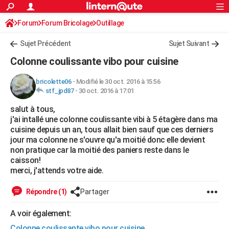
ACTUALITÉS
Forum
Forum Bricolage
Connexion
Outillage
S'inscrire
Rechercher
Société
Education
Villes
Politique
Faits Divers
Monde
+
SPORT
Sujet Précédent
Sujet Suivant
Football
Cyclisme
Forum
Coupe du monde 2026
Tennis
Rugby
CULTURE
Colonne coulissante vibo pour cuisine
TNT
Cinéma
Musique
Programme TV
Streaming
Sorties cinéma
+
FINANCE
bricolette06
-
Modifié le 30 oct. 2016 à 15:56
stf_jpd87
-
30 oct. 2016 à 17:01
Impôts
Immobilier
Banque
Crédit
Retraite
Epargne
Risques naturels par ville
Assurance
AUTO
salut à tous,
Réserver un essai
Berlines
Forum auto
Essais
Citadines
SUV
+
HIGH-TECH
j'ai intallé une colonne coulissante vibi à 5 étagère dans ma
cuisine depuis un an, tous allait bien sauf que ces derniers
Meilleur smartphone
Ordinateurs
Guide high-tech
Mobiles
Internet
Jeux vidéo
+
BRICOLAGE
jour ma colonne ne s'ouvre qu'a moitié donc elle devient
non pratique car la moitié des paniers reste dans le
Aménagement intérieur
Cuisine
Jardinage
+
Forum
Extérieur
Salle de bains
Rangement
WEEK-END
caisson!
merci, j'attends votre aide.
Escapades
Expositions
Week-end nature
Guides de France
Patrimoine
Musées
+
LIFESTYLE
Répondre (1)
Partager
Bien-être
Mode
+
Art de vivre
Loisirs
Modes de vie
SANTE
A voir également:
Guide de la santé
Médicaments
+
Alimentation
Maladies
Sommeil
VOYAGE
Colonne coulissante vibo pour cuisine