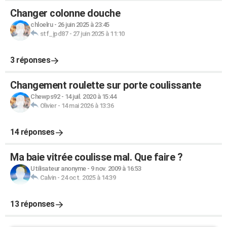
Changer colonne douche
chloelru
-
26 juin 2025 à 23:45
stf_jpd87
-
27 juin 2025 à 11:10
3 réponses
Changement roulette sur porte coulissante
Chewps92
-
14 juil. 2020 à 15:44
Olivier
-
14 mai 2026 à 13:36
14 réponses
Ma baie vitrée coulisse mal. Que faire ?
Utilisateur anonyme
-
9 nov. 2009 à 16:53
Calvin
-
24 oct. 2025 à 14:39
13 réponses