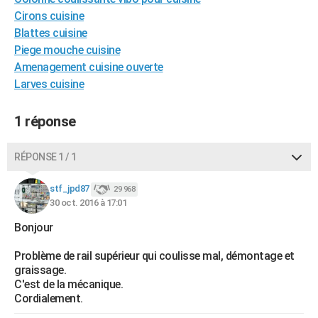
City break
Voyage de noces
Climat
Destinations
Voyage nature
Forum
+
Cirons cuisine
PHOTO
Blattes cuisine
GUIDES D'ACHAT
Piege mouche cuisine
Amenagement cuisine ouverte
BONS PLANS
Larves cuisine
CARTE DE VOEUX
1 réponse
Carte Bonne année
Carte Pâques
Carte de Noël
Carte Saint-Valentin
Carte d'anniversaire
DICTIONNAIRE
RÉPONSE 1 / 1
Biographies
Expressions
Dictionnaire
Citations
Proverbes
PROGRAMME TV
stf_jpd87
COPAINS D'AVANT
29 968
30 oct. 2016 à 17:01
Se connecter
Collèges
Universités
Service militaire
S'inscrire
Lycées
Primaires
Entreprises
Avis de recherche
AVIS DE DÉCÈS
Bonjour
FORUM
Problème de rail supérieur qui coulisse mal, démontage et
graissage.
Lifestyle
Sport
Television
Cinema
Bricolage
Culture
Auto
Voyage
C'est de la mécanique.
Cordialement.