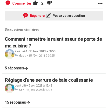
2
Commenter
Répondre
Posez votre question
Discussions similaires
Comment remettre le ralentisseur de porte de
ma cuisine ?
Karima94
-
15 févr. 2011 à 09:55
datiti
-
15 févr. 2011 à 09:55
5 réponses
Réglage d'une serrure de baie coulissante
benito86
-
5 avr. 2023 à 12:42
Cr7
-
14 janv. 2024 à 12:36
15 réponses