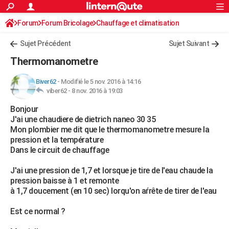
ACTUALITÉS
Forum
Forum Bricolage
Connexion
Chauffage et climatisation
S'inscrire
Rechercher
Société
Education
Villes
Politique
Faits Divers
Monde
+
SPORT
Sujet Précédent
Sujet Suivant
Football
Cyclisme
Forum
Coupe du monde 2026
Tennis
Rugby
CULTURE
Thermomanometre
TNT
Cinéma
Musique
Programme TV
Streaming
Sorties cinéma
+
FINANCE
Biver62
-
Modifié le 5 nov. 2016 à 14:16
viber62 -
8 nov. 2016 à 19:03
Impôts
Immobilier
Banque
Crédit
Retraite
Epargne
Risques naturels par ville
Assurance
AUTO
Bonjour
Réserver un essai
Berlines
Forum auto
Essais
Citadines
SUV
+
HIGH-TECH
J'ai une chaudiere de dietrich naneo 30 35
Mon plombier me dit que le thermomanometre mesure la
Meilleur smartphone
Ordinateurs
Guide high-tech
Mobiles
Internet
Jeux vidéo
+
BRICOLAGE
pression et la température
Dans le circuit de chauffage
Aménagement intérieur
Cuisine
Jardinage
+
Forum
Extérieur
Salle de bains
Rangement
WEEK-END
J'ai une pression de 1,7 et lorsque je tire de l'eau chaude la
Escapades
Expositions
Week-end nature
Guides de France
Patrimoine
Musées
+
LIFESTYLE
pression baisse à 1 et remonte
à 1,7 doucement (en 10 sec) lorqu'on aŕrête de tirer de l'eau
Bien-être
Mode
+
Art de vivre
Loisirs
Modes de vie
SANTE
Est ce normal ?
Guide de la santé
Médicaments
+
Alimentation
Maladies
Sommeil
VOYAGE