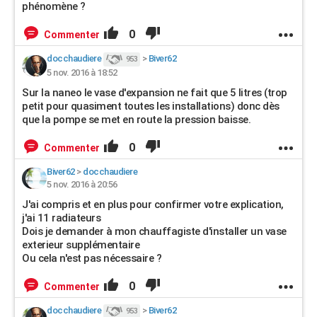
phénomène ?
0
Commenter
docchaudiere
>
Biver62
953
5 nov. 2016 à 18:52
Sur la naneo le vase d'expansion ne fait que 5 litres (trop
petit pour quasiment toutes les installations) donc dès
que la pompe se met en route la pression baisse.
0
Commenter
Biver62
>
docchaudiere
5 nov. 2016 à 20:56
J'ai compris et en plus pour confirmer votre explication,
j'ai 11 radiateurs
Dois je demander à mon chauffagiste d'installer un vase
exterieur supplémentaire
Ou cela n'est pas nécessaire ?
0
Commenter
docchaudiere
>
Biver62
953