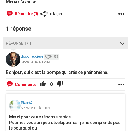
Merci d'avance
City break
Voyage de noces
Climat
Destinations
Voyage nature
Forum
+
PHOTO
Répondre (1)
Partager
GUIDES D'ACHAT
1 réponse
BONS PLANS
CARTE DE VOEUX
RÉPONSE 1 / 1
Carte Bonne année
Carte Pâques
Carte de Noël
Carte Saint-Valentin
Carte d'anniversaire
DICTIONNAIRE
docchaudiere
953
5 nov. 2016 à 17:34
Biographies
Expressions
Dictionnaire
Citations
Proverbes
PROGRAMME TV
Bonjour, oui c'est la pompe qui crée ce phénomène.
COPAINS D'AVANT
0
Commenter
Se connecter
Collèges
Universités
Service militaire
S'inscrire
Lycées
Primaires
Entreprises
Avis de recherche
AVIS DE DÉCÈS
FORUM
Biver62
5 nov. 2016 à 18:31
Lifestyle
Sport
Television
Cinema
Bricolage
Culture
Auto
Voyage
Merci pour cette réponse rapide
Pourriez vous un peu développer car je ne comprends pas
le pourquoi du