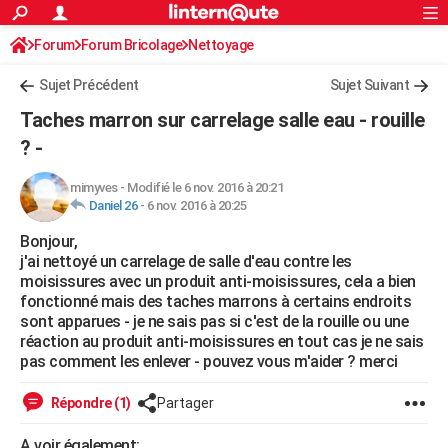
ACTUALITÉS
Forum
Forum Bricolage
Connexion
Nettoyage
S'inscrire
Rechercher
Société
Education
Villes
Politique
Faits Divers
Monde
+
SPORT
Sujet Précédent
Sujet Suivant
Football
Cyclisme
Forum
Coupe du monde 2026
Tennis
Rugby
CULTURE
Taches marron sur carrelage salle eau - rouille
TNT
Cinéma
Musique
Programme TV
Streaming
Sorties cinéma
+
? -
FINANCE
Impôts
Immobilier
Banque
Crédit
Retraite
Epargne
Risques naturels par ville
Assurance
AUTO
mimyves
-
Modifié le 6 nov. 2016 à 20:21
Daniel 26
-
6 nov. 2016 à 20:25
Réserver un essai
Berlines
Forum auto
Essais
Citadines
SUV
+
HIGH-TECH
Bonjour,
j'ai nettoyé un carrelage de salle d'eau contre les
Meilleur smartphone
Ordinateurs
Guide high-tech
Mobiles
Internet
Jeux vidéo
+
BRICOLAGE
moisissures avec un produit anti-moisissures, cela a bien
fonctionné mais des taches marrons à certains endroits
Aménagement intérieur
Cuisine
Jardinage
+
Forum
Extérieur
Salle de bains
Rangement
WEEK-END
sont apparues - je ne sais pas si c'est de la rouille ou une
réaction au produit anti-moisissures en tout cas je ne sais
Escapades
Expositions
Week-end nature
Guides de France
Patrimoine
Musées
+
LIFESTYLE
pas comment les enlever - pouvez vous m'aider ? merci
Bien-être
Mode
+
Art de vivre
Loisirs
Modes de vie
SANTE
Répondre (1)
Partager
Guide de la santé
Médicaments
+
Alimentation
Maladies
Sommeil
VOYAGE
A voir également: