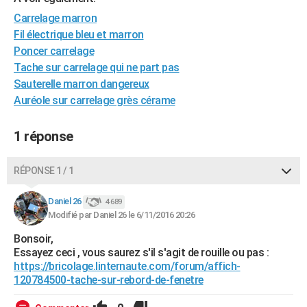
City break
Voyage de noces
Climat
Destinations
Voyage nature
Forum
+
PHOTO
Carrelage marron
Fil électrique bleu et marron
GUIDES D'ACHAT
Poncer carrelage
Tache sur carrelage qui ne part pas
BONS PLANS
Sauterelle marron dangereux
CARTE DE VOEUX
Auréole sur carrelage grès cérame
Carte Bonne année
Carte Pâques
Carte de Noël
Carte Saint-Valentin
Carte d'anniversaire
DICTIONNAIRE
1 réponse
Biographies
Expressions
Dictionnaire
Citations
Proverbes
PROGRAMME TV
RÉPONSE 1 / 1
COPAINS D'AVANT
Daniel 26
4 689
Se connecter
Collèges
Universités
Service militaire
S'inscrire
Lycées
Primaires
Entreprises
Avis de recherche
AVIS DE DÉCÈS
Modifié par Daniel 26 le 6/11/2016 20:26
Bonsoir,
FORUM
Essayez ceci , vous saurez s'il s'agit de rouille ou pas :
Lifestyle
Sport
Television
Cinema
Bricolage
Culture
Auto
Voyage
https://bricolage.linternaute.com/forum/affich-
120784500-tache-sur-rebord-de-fenetre