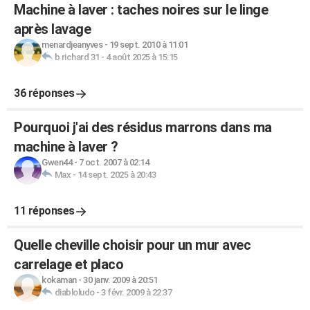
Machine à laver : taches noires sur le linge
après lavage
menardjeanyves
-
19 sept. 2010 à 11:01
b richard 31
-
4 août 2025 à 15:15
36 réponses
Pourquoi j'ai des résidus marrons dans ma
machine à laver ?
Gwen44
-
7 oct. 2007 à 02:14
Max
-
14 sept. 2025 à 20:43
11 réponses
Quelle cheville choisir pour un mur avec
carrelage et placo
kokaman
-
30 janv. 2009 à 20:51
diabloludo
-
3 févr. 2009 à 22:37