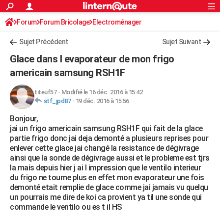
ACTUALITÉS
Forum
Forum Bricolage
Connexion
Electroménager
S'inscrire
Rechercher
Société
Education
Villes
Politique
Faits Divers
Monde
+
SPORT
Sujet Précédent
Sujet Suivant
Football
Cyclisme
Forum
Coupe du monde 2026
Tennis
Rugby
CULTURE
Glace dans l evaporateur de mon frigo
TNT
Cinéma
Musique
Programme TV
Streaming
Sorties cinéma
+
americain samsung RSH1F
FINANCE
Impôts
Immobilier
Banque
Crédit
Retraite
Epargne
Risques naturels par ville
Assurance
AUTO
titeuf57
-
Modifié le 16 déc. 2016 à 15:42
stf_jpd87
-
19 déc. 2016 à 15:56
Réserver un essai
Berlines
Forum auto
Essais
Citadines
SUV
+
HIGH-TECH
Bonjour,
jai un frigo americain samsung RSH1F qui fait de la glace
Meilleur smartphone
Ordinateurs
Guide high-tech
Mobiles
Internet
Jeux vidéo
+
BRICOLAGE
partie frigo donc jai deja demonté a plusieurs reprises pour
enlever cette glace jai changé la resistance de dégivrage
Aménagement intérieur
Cuisine
Jardinage
+
Forum
Extérieur
Salle de bains
Rangement
WEEK-END
ainsi que la sonde de dégivrage aussi et le probleme est tjrs
la mais depuis hier j ai l impression que le ventilo interieur
Escapades
Expositions
Week-end nature
Guides de France
Patrimoine
Musées
+
LIFESTYLE
du frigo ne tourne plus en effet mon evaporateur une fois
demonté etait remplie de glace comme jai jamais vu quelqu
Bien-être
Mode
+
Art de vivre
Loisirs
Modes de vie
SANTE
un pourrais me dire de koi ca provient ya til une sonde qui
commande le ventilo ou es t il HS
Guide de la santé
Médicaments
+
Alimentation
Maladies
Sommeil
VOYAGE