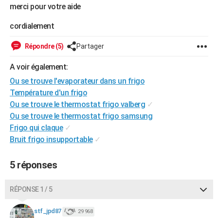
merci pour votre aide
City break
Voyage de noces
Climat
Destinations
Voyage nature
Forum
+
PHOTO
cordialement
GUIDES D'ACHAT
Répondre (5)
Partager
BONS PLANS
A voir également:
CARTE DE VOEUX
Ou se trouve l'evaporateur dans un frigo
Carte Bonne année
Carte Pâques
Carte de Noël
Carte Saint-Valentin
Carte d'anniversaire
DICTIONNAIRE
Température d'un frigo
Ou se trouve le thermostat frigo valberg
✓
Biographies
Expressions
Dictionnaire
Citations
Proverbes
PROGRAMME TV
Ou se trouve le thermostat frigo samsung
Frigo qui claque
✓
COPAINS D'AVANT
Bruit frigo insupportable
✓
Se connecter
Collèges
Universités
Service militaire
S'inscrire
Lycées
Primaires
Entreprises
Avis de recherche
AVIS DE DÉCÈS
5 réponses
FORUM
Lifestyle
Sport
Television
Cinema
Bricolage
Culture
Auto
Voyage
RÉPONSE 1 / 5
stf_jpd87
29 968