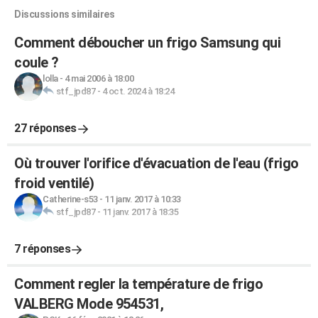
Discussions similaires
Comment déboucher un frigo Samsung qui
coule ?
lolla
-
4 mai 2006 à 18:00
stf_jpd87
-
4 oct. 2024 à 18:24
27 réponses
Où trouver l'orifice d'évacuation de l'eau (frigo
froid ventilé)
Catherine-s53
-
11 janv. 2017 à 10:33
stf_jpd87
-
11 janv. 2017 à 18:35
7 réponses
Comment regler la température de frigo
VALBERG Mode 954531,