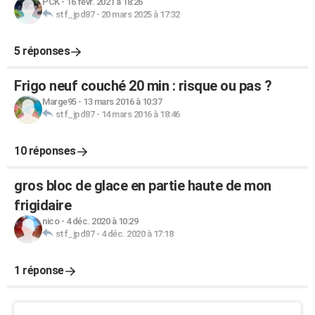
PCK
-
16 févr. 2021 à 18:26
stf_jpd87
-
20 mars 2025 à 17:32
5 réponses
Frigo neuf couché 20 min : risque ou pas ?
Marge95
-
13 mars 2016 à 10:37
stf_jpd87
-
14 mars 2016 à 18:46
10 réponses
gros bloc de glace en partie haute de mon
frigidaire
nico
-
4 déc. 2020 à 10:29
stf_jpd87
-
4 déc. 2020 à 17:18
1 réponse