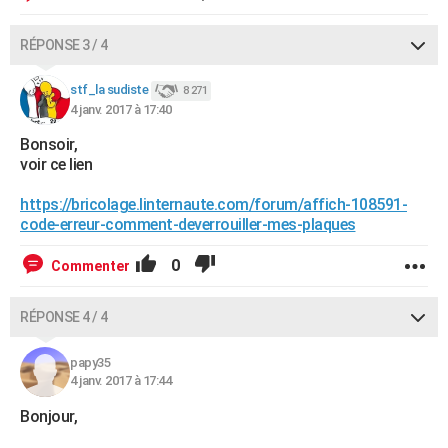
RÉPONSE 3 / 4
stf_la sudiste
8 271
4 janv. 2017 à 17:40
Bonsoir,
voir ce lien
https://bricolage.linternaute.com/forum/affich-108591-
code-erreur-comment-deverrouiller-mes-plaques
0
Commenter
RÉPONSE 4 / 4
papy35
4 janv. 2017 à 17:44
Bonjour,