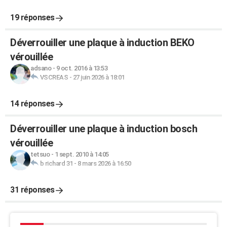
19 réponses
Déverrouiller une plaque à induction BEKO
vérouillée
adsano
-
9 oct. 2016 à 13:53
VSCREAS
-
27 juin 2026 à 18:01
14 réponses
Déverrouiller une plaque à induction bosch
vérouillée
tetsuo
-
1 sept. 2010 à 14:05
b richard 31
-
8 mars 2026 à 16:50
31 réponses