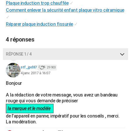
Plaque induction trop chauffée
✓
City break
Voyage de noces
Climat
Destinations
Voyage nature
Forum
+
PHOTO
Comment enlever la sécurité enfant plaque vitro céramique
✓
GUIDES D'ACHAT
Réparer plaque induction fissurée
✓
BONS PLANS
4 réponses
CARTE DE VOEUX
Carte Bonne année
Carte Pâques
Carte de Noël
Carte Saint-Valentin
Carte d'anniversaire
RÉPONSE 1 / 4
DICTIONNAIRE
Biographies
Expressions
Dictionnaire
Citations
Proverbes
PROGRAMME TV
stf_jpd87
29 903
4 janv. 2017 à 16:07
COPAINS D'AVANT
Bonjour
Se connecter
Collèges
Universités
Service militaire
S'inscrire
Lycées
Primaires
Entreprises
Avis de recherche
AVIS DE DÉCÈS
A la rédaction de votre message, vous avez un bandeau
rouge qui vous demande de préciser
FORUM
la marque et le modèle
Lifestyle
Sport
Television
Cinema
Bricolage
Culture
Auto
Voyage
de l'appareil en panne; impératif pour les conseils , merci.
La modération.