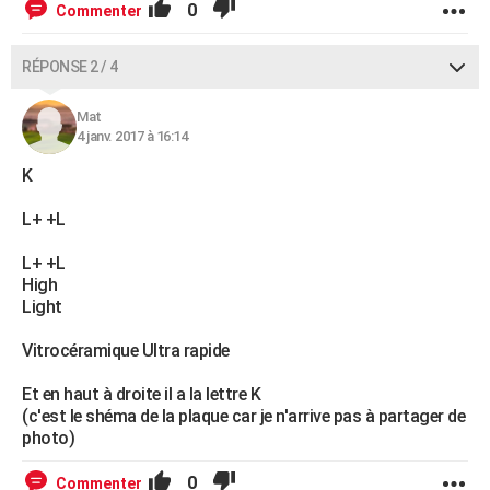
0
Commenter
RÉPONSE 2 / 4
Mat
4 janv. 2017 à 16:14
K
L+ +L
L+ +L
High
Light
Vitrocéramique Ultra rapide
Et en haut à droite il a la lettre K
(c'est le shéma de la plaque car je n'arrive pas à partager de
photo)
0
Commenter