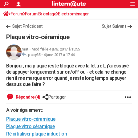
ACTUALITÉS
Forum
Forum Bricolage
Connexion
Electroménager
S'inscrire
Rechercher
Société
Education
Villes
Politique
Faits Divers
Monde
+
SPORT
Sujet Précédent
Sujet Suivant
Football
Cyclisme
Forum
Coupe du monde 2026
Tennis
Rugby
CULTURE
Plaque vitro-céramique
TNT
Cinéma
Musique
Programme TV
Streaming
Sorties cinéma
+
FINANCE
mat
-
Modifié le 4 janv. 2017 à 15:55
papy35 -
4 janv. 2017 à 17:44
Impôts
Immobilier
Banque
Crédit
Retraite
Epargne
Risques naturels par ville
Assurance
AUTO
Bonjour, ma plaque reste bloqué avec la lettre L j'ai essayé
Réserver un essai
Berlines
Forum auto
Essais
Citadines
SUV
+
HIGH-TECH
de appuyer longuement sur on/off ou - et cela ne change
rien il me marque error quand je reste longtemps appuyer
Meilleur smartphone
Ordinateurs
Guide high-tech
Mobiles
Internet
Jeux vidéo
+
BRICOLAGE
dessus que faire ?
Aménagement intérieur
Cuisine
Jardinage
+
Forum
Extérieur
Salle de bains
Rangement
WEEK-END
Répondre (4)
Partager
Escapades
Expositions
Week-end nature
Guides de France
Patrimoine
Musées
+
LIFESTYLE
A voir également:
Plaque vitro-céramique
Bien-être
Mode
+
Art de vivre
Loisirs
Modes de vie
SANTE
Plaque vitro céramique
Guide de la santé
Médicaments
+
Alimentation
Maladies
Sommeil
VOYAGE
Réinitialiser plaque induction