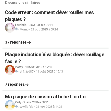
Discussions similaires
Code erreur : comment déverrouiller mes
plaques ?
fauchille
-
3 avr. 2010 à 09:11
Momo
-
29 oct. 2025 à 09:24
37 réponses
Plaque induction Viva bloquée : déverrouillage
facile ?
Patty
-
10 févr. 2019 à 12:59
stf_jpd87
-
11 août 2025 à 19:13
7 réponses
Ma plaque de cuisson affiche L ou Lo
Kelly
-
2 janv. 2016 à 09:11
vvvklldfdb
-
23 nov. 2025 à 14:23