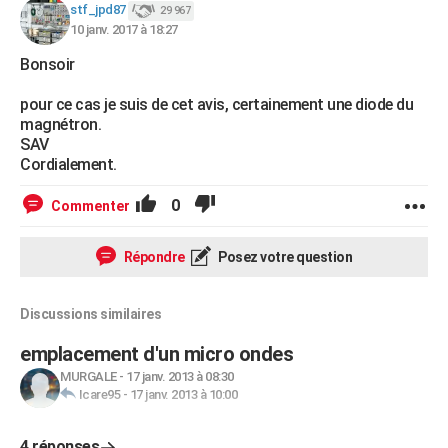
stf_jpd87
29 967
10 janv. 2017 à 18:27
Bonsoir
pour ce cas je suis de cet avis, certainement une diode du
magnétron.
SAV
Cordialement.
0
Commenter
Répondre
Posez votre question
Discussions similaires
emplacement d'un micro ondes
MURGALE
-
17 janv. 2013 à 08:30
Icare95
-
17 janv. 2013 à 10:00
4 réponses