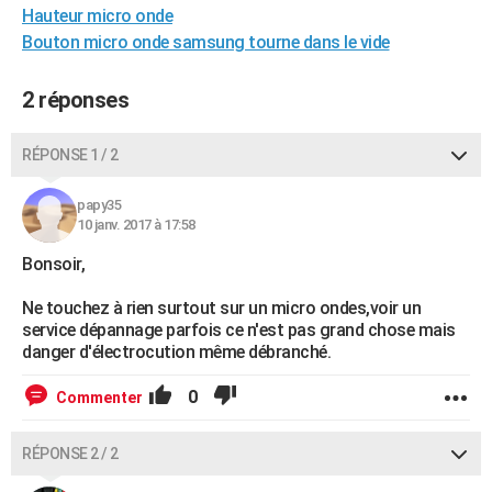
Hauteur micro onde
City break
Voyage de noces
Climat
Destinations
Voyage nature
Forum
+
PHOTO
Bouton micro onde samsung tourne dans le vide
GUIDES D'ACHAT
2 réponses
BONS PLANS
RÉPONSE 1 / 2
CARTE DE VOEUX
Carte Bonne année
Carte Pâques
Carte de Noël
Carte Saint-Valentin
Carte d'anniversaire
DICTIONNAIRE
papy35
10 janv. 2017 à 17:58
Biographies
Expressions
Dictionnaire
Citations
Proverbes
PROGRAMME TV
Bonsoir,
COPAINS D'AVANT
Ne touchez à rien surtout sur un micro ondes,voir un
service dépannage parfois ce n'est pas grand chose mais
Se connecter
Collèges
Universités
Service militaire
S'inscrire
Lycées
Primaires
Entreprises
Avis de recherche
AVIS DE DÉCÈS
danger d'électrocution même débranché.
FORUM
0
Commenter
Lifestyle
Sport
Television
Cinema
Bricolage
Culture
Auto
Voyage
RÉPONSE 2 / 2