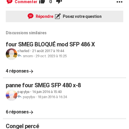
0
Commenter
Répondre
Posez votre question
Discussions similaires
four SMEG BLOQUÉ mod SFP 486 X
charled
-
21 août 2017 à 19:44
smom
-
29 oct. 2023 à 15:25
4 réponses
panne four SMEG SFP 480 x-8
papylya
-
16 juin 2016 à 15:40
papylya
-
18 juin 2016 à 16:24
6 réponses
Congel percé