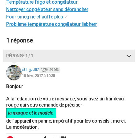
Température frigo et congélateur
City break
Voyage de noces
Climat
Destinations
Voyage nature
Forum
+
PHOTO
Nettoyer congélateur sans débrancher
Four smeg ne chauffe plus
✓
GUIDES D'ACHAT
Problème température congélateur liebherr
BONS PLANS
1 réponse
CARTE DE VOEUX
Carte Bonne année
Carte Pâques
Carte de Noël
Carte Saint-Valentin
Carte d'anniversaire
RÉPONSE 1 / 1
DICTIONNAIRE
Biographies
Expressions
Dictionnaire
Citations
Proverbes
stf_jpd87
PROGRAMME TV
29 963
18 févr. 2017 à 10:35
COPAINS D'AVANT
Bonjour
Se connecter
Collèges
Universités
Service militaire
S'inscrire
Lycées
Primaires
Entreprises
Avis de recherche
AVIS DE DÉCÈS
A la rédaction de votre message, vous avez un bandeau
rouge qui vous demande de préciser
FORUM
la marque et le modèle
Lifestyle
Sport
Television
Cinema
Bricolage
Culture
Auto
Voyage
de l'appareil en panne; impératif pour les conseils , merci.
La modération.