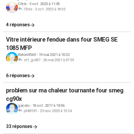
Chris
-
3 oct. 2023 à 11:05
Chris
-
3 oct. 2023 à 18:32
4 réponses
Vitre intérieure fendue dans four SMEG SE
1085 MFP
Belois9560
-
19 mai 2021 à 10:32
stf_jpd87
-
26 mai 2021 à 07:35
6 réponses
problem sur ma chaleur tournante four smeg
cg90x
gacelo
-
18 oct. 2017 à 18:56
phil8181
-
23 nov. 2020 à 13:34
33 réponses