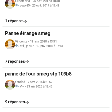
Gilbertprvt
-
25 oct. 2017 à 18:30
papy35
-
25 oct. 2017 à 19:43
1 réponse
Panne étrange smeg
Vincentz
-
18 janv. 2018 à 13:51
stf_jpd87
-
19 janv. 2018 à 17:13
7 réponses
panne de four smeg stp 109b8
fandad
-
7 nov. 2016 à 21:57
Vivi
-
23 juin 2025 à 12:45
9 réponses