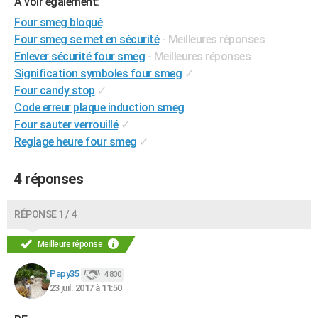
A voir également:
City break
Voyage de noces
Climat
Destinations
Voyage nature
Forum
+
PHOTO
Four smeg bloqué
Four smeg se met en sécurité
- Meilleures réponses
GUIDES D'ACHAT
Enlever sécurité four smeg
- Meilleures réponses
Signification symboles four smeg
✓
BONS PLANS
Four candy stop
✓
CARTE DE VOEUX
Code erreur plaque induction smeg
Four sauter verrouillé
✓
Carte Bonne année
Carte Pâques
Carte de Noël
Carte Saint-Valentin
Carte d'anniversaire
DICTIONNAIRE
Reglage heure four smeg
✓
Biographies
Expressions
Dictionnaire
Citations
Proverbes
PROGRAMME TV
4 réponses
COPAINS D'AVANT
RÉPONSE 1 / 4
Se connecter
Collèges
Universités
Service militaire
S'inscrire
Lycées
Primaires
Entreprises
Avis de recherche
AVIS DE DÉCÈS
Meilleure réponse
FORUM
Lifestyle
Sport
Television
Cinema
Bricolage
Culture
Auto
Voyage
Papy35
4 800
23 juil. 2017 à 11:50