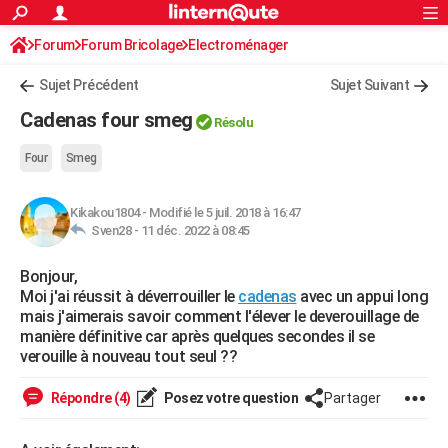
ACTUALITÉS
Forum
Forum Bricolage
Connexion
Electroménager
S'inscrire
Rechercher
Société
Education
Villes
Politique
Faits Divers
Monde
+
SPORT
Sujet Précédent
Sujet Suivant
Football
Cyclisme
Forum
Coupe du monde 2026
Tennis
Rugby
CULTURE
Cadenas four smeg
Résolu
TNT
Cinéma
Musique
Programme TV
Streaming
Sorties cinéma
+
FINANCE
Four
Smeg
Impôts
Immobilier
Banque
Crédit
Retraite
Epargne
Risques naturels par ville
Assurance
AUTO
Kikakou1804
-
Modifié le 5 juil. 2018 à 16:47
Réserver un essai
Berlines
Forum auto
Essais
Citadines
SUV
+
HIGH-TECH
Sven28 -
11 déc. 2022 à 08:45
Meilleur smartphone
Ordinateurs
Guide high-tech
Mobiles
Internet
Jeux vidéo
+
BRICOLAGE
Bonjour,
Moi j'ai réussit à déverrouiller le
cadenas
avec un appui long
Aménagement intérieur
Cuisine
Jardinage
+
Forum
Extérieur
Salle de bains
Rangement
WEEK-END
mais j'aimerais savoir comment l'élever le deverouillage de
manière définitive car après quelques secondes il se
Escapades
Expositions
Week-end nature
Guides de France
Patrimoine
Musées
+
LIFESTYLE
verouille à nouveau tout seul ??
Bien-être
Mode
+
Art de vivre
Loisirs
Modes de vie
SANTE
Répondre (4)
Posez votre question
Partager
Guide de la santé
Médicaments
+
Alimentation
Maladies
Sommeil
VOYAGE