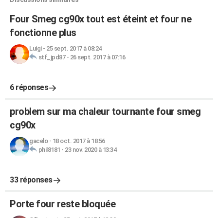
Four Smeg cg90x tout est éteint et four ne
fonctionne plus
Luigi
-
25 sept. 2017 à 08:24
stf_jpd87
-
26 sept. 2017 à 07:16
6 réponses
problem sur ma chaleur tournante four smeg
cg90x
gacelo
-
18 oct. 2017 à 18:56
phil8181
-
23 nov. 2020 à 13:34
33 réponses
Porte four reste bloquée