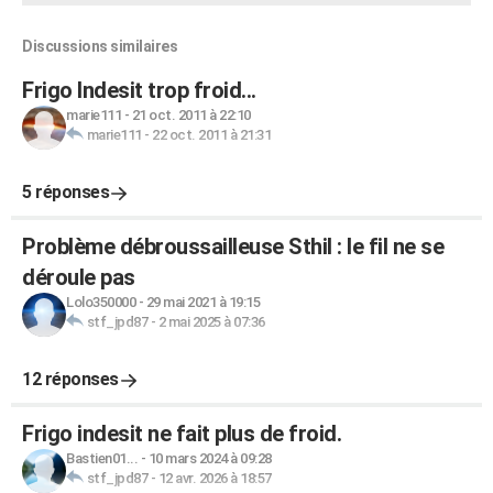
Discussions similaires
Frigo Indesit trop froid...
marie111
-
21 oct. 2011 à 22:10
marie111
-
22 oct. 2011 à 21:31
5 réponses
Problème débroussailleuse Sthil : le fil ne se
déroule pas
Lolo350000
-
29 mai 2021 à 19:15
stf_jpd87
-
2 mai 2025 à 07:36
12 réponses
Frigo indesit ne fait plus de froid.
Bastien01...
-
10 mars 2024 à 09:28
stf_jpd87
-
12 avr. 2026 à 18:57