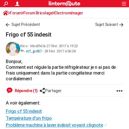
ACTUALITÉS
Forum
Forum Bricolage
Connexion
Electroménager
S'inscrire
Rechercher
Société
Education
Villes
Politique
Faits Divers
Monde
+
SPORT
Sujet Précédent
Sujet Suivant
Football
Cyclisme
Forum
Coupe du monde 2026
Tennis
Rugby
CULTURE
Frigo cf 55 indesit
TNT
Cinéma
Musique
Programme TV
Streaming
Sorties cinéma
+
FINANCE
Rico
-
Modifié le 27 févr. 2017 à 19:22
stf_jpd87
-
28 févr. 2017 à 06:38
Impôts
Immobilier
Banque
Crédit
Retraite
Epargne
Risques naturels par ville
Assurance
AUTO
Bonjour,
Réserver un essai
Berlines
Forum auto
Essais
Citadines
SUV
+
HIGH-TECH
Comment est régule la partie réfrigérateur je n ai pas de
frais uniquement dans la partie congélateur merci
Meilleur smartphone
Ordinateurs
Guide high-tech
Mobiles
Internet
Jeux vidéo
+
BRICOLAGE
cordialement
Aménagement intérieur
Cuisine
Jardinage
+
Forum
Extérieur
Salle de bains
Rangement
WEEK-END
Répondre (1)
Partager
Escapades
Expositions
Week-end nature
Guides de France
Patrimoine
Musées
+
LIFESTYLE
A voir également:
Frigo cf 55 indesit
Bien-être
Mode
+
Art de vivre
Loisirs
Modes de vie
SANTE
Température d'un frigo
Guide de la santé
Médicaments
+
Alimentation
Maladies
Sommeil
VOYAGE
Problème machine à laver indesit voyant clignote
✓