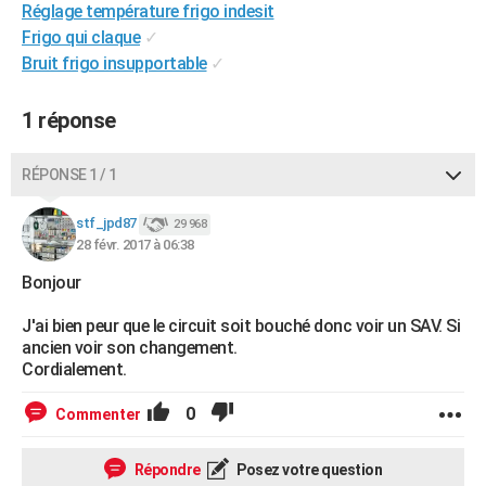
Réglage température frigo indesit
City break
Voyage de noces
Climat
Destinations
Voyage nature
Forum
+
PHOTO
Frigo qui claque
✓
Bruit frigo insupportable
✓
GUIDES D'ACHAT
BONS PLANS
1 réponse
CARTE DE VOEUX
RÉPONSE 1 / 1
Carte Bonne année
Carte Pâques
Carte de Noël
Carte Saint-Valentin
Carte d'anniversaire
DICTIONNAIRE
stf_jpd87
29 968
Biographies
Expressions
Dictionnaire
Citations
Proverbes
28 févr. 2017 à 06:38
PROGRAMME TV
Bonjour
COPAINS D'AVANT
J'ai bien peur que le circuit soit bouché donc voir un SAV. Si
Se connecter
Collèges
Universités
Service militaire
S'inscrire
Lycées
Primaires
Entreprises
Avis de recherche
AVIS DE DÉCÈS
ancien voir son changement.
Cordialement.
FORUM
0
Commenter
Lifestyle
Sport
Television
Cinema
Bricolage
Culture
Auto
Voyage
Répondre
Posez votre question