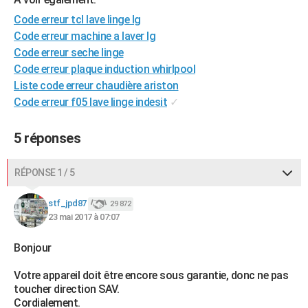
City break
Voyage de noces
Climat
Destinations
Voyage nature
Forum
+
PHOTO
Code erreur tcl lave linge lg
Code erreur machine a laver lg
GUIDES D'ACHAT
Code erreur seche linge
Code erreur plaque induction whirlpool
BONS PLANS
Liste code erreur chaudière ariston
CARTE DE VOEUX
Code erreur f05 lave linge indesit
✓
Carte Bonne année
Carte Pâques
Carte de Noël
Carte Saint-Valentin
Carte d'anniversaire
DICTIONNAIRE
5 réponses
Biographies
Expressions
Dictionnaire
Citations
Proverbes
PROGRAMME TV
RÉPONSE 1 / 5
COPAINS D'AVANT
stf_jpd87
29 872
Se connecter
Collèges
Universités
Service militaire
S'inscrire
Lycées
Primaires
Entreprises
Avis de recherche
AVIS DE DÉCÈS
23 mai 2017 à 07:07
FORUM
Bonjour
Lifestyle
Sport
Television
Cinema
Bricolage
Culture
Auto
Voyage
Votre appareil doit être encore sous garantie, donc ne pas
toucher direction SAV.
Cordialement.