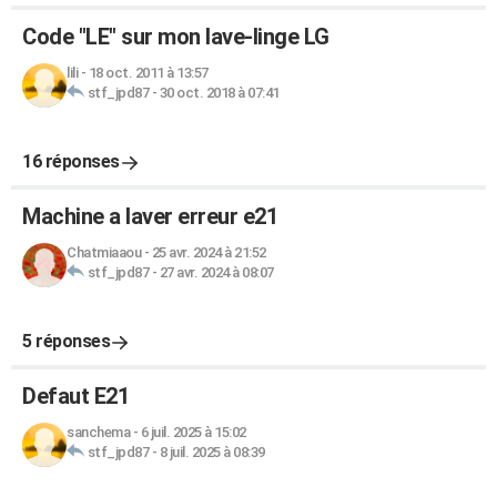
Code "LE" sur mon lave-linge LG
lili
-
18 oct. 2011 à 13:57
stf_jpd87
-
30 oct. 2018 à 07:41
16 réponses
Machine a laver erreur e21
Chatmiaaou
-
25 avr. 2024 à 21:52
stf_jpd87
-
27 avr. 2024 à 08:07
5 réponses
Defaut E21
sanchema
-
6 juil. 2025 à 15:02
stf_jpd87
-
8 juil. 2025 à 08:39