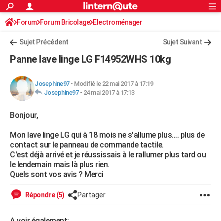
ACTUALITÉS
Forum
Forum Bricolage
Connexion
Electroménager
S'inscrire
Rechercher
Société
Education
Villes
Politique
Faits Divers
Monde
+
SPORT
Sujet Précédent
Sujet Suivant
Football
Cyclisme
Forum
Coupe du monde 2026
Tennis
Rugby
CULTURE
Panne lave linge LG F14952WHS 10kg
TNT
Cinéma
Musique
Programme TV
Streaming
Sorties cinéma
+
FINANCE
Josephine97
-
Modifié le 22 mai 2017 à 17:19
Impôts
Immobilier
Banque
Crédit
Retraite
Epargne
Risques naturels par ville
Assurance
AUTO
Josephine97
-
24 mai 2017 à 17:13
Réserver un essai
Berlines
Forum auto
Essais
Citadines
SUV
+
HIGH-TECH
Bonjour,
Meilleur smartphone
Ordinateurs
Guide high-tech
Mobiles
Internet
Jeux vidéo
+
BRICOLAGE
Mon lave linge LG qui à 18 mois ne s'allume plus.... plus de
contact sur le panneau de commande tactile.
Aménagement intérieur
Cuisine
Jardinage
+
Forum
Extérieur
Salle de bains
Rangement
WEEK-END
C'est déjà arrivé et je réussissais à le rallumer plus tard ou
le lendemain mais là plus rien.
Escapades
Expositions
Week-end nature
Guides de France
Patrimoine
Musées
+
LIFESTYLE
Quels sont vos avis ? Merci
Bien-être
Mode
+
Art de vivre
Loisirs
Modes de vie
SANTE
Répondre (5)
Partager
Guide de la santé
Médicaments
+
Alimentation
Maladies
Sommeil
VOYAGE
A voir également: