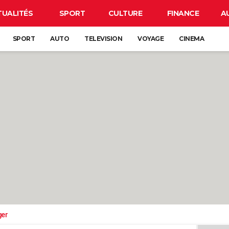
TUALITÉS
SPORT
CULTURE
FINANCE
A
SPORT
AUTO
TELEVISION
VOYAGE
CINEMA
ger