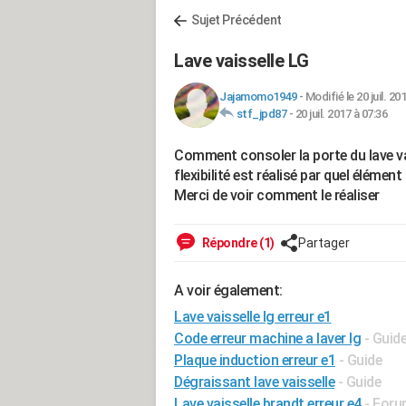
Sujet Précédent
Lave vaisselle LG
Jajamomo1949
-
Modifié le 20 juil. 20
stf_jpd87
-
20 juil. 2017 à 07:36
Comment consoler la porte du lave va
flexibilité est réalisé par quel élément
Merci de voir comment le réaliser
Répondre (1)
Partager
A voir également:
Lave vaisselle lg erreur e1
Code erreur machine a laver lg
- Guid
Plaque induction erreur e1
- Guide
Dégraissant lave vaisselle
- Guide
Lave vaisselle brandt erreur e4
-
Foru