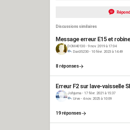
Répond
Discussions similaires
Message erreur E15 et robinet
DOM40130
-
9 nov. 2019 à 17:04
Dan35230
-
10 févr. 2023 à 14:49
8 réponses
Erreur F2 sur lave-vaisselle 
Johjuma
-
17 févr. 2021 à 15:37
Urve
-
4 nov. 2025 à 10:09
19 réponses