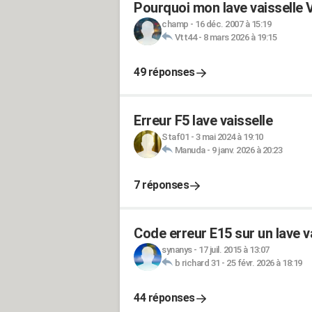
Pourquoi mon lave vaisselle 
champ
-
16 déc. 2007 à 15:19
Vtt44
-
8 mars 2026 à 19:15
49 réponses
Erreur F5 lave vaisselle
Staf01
-
3 mai 2024 à 19:10
Manuda
-
9 janv. 2026 à 20:23
7 réponses
Code erreur E15 sur un lave v
synanys
-
17 juil. 2015 à 13:07
b richard 31
-
25 févr. 2026 à 18:19
44 réponses