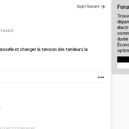
Foru
Sujet Suivant
Trouv
dépan
élect
17 à 04:21
commu
durée
Écono
isselle et changer la tension dès tendeurs la
optimi
e
m Electroménager