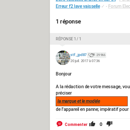
Erreur f2 lave vaisselle
✓
-
Forum Ele
1 réponse
RÉPONSE 1 / 1
stf_jpd87
29 966
20 juil. 2017 à 07:36
Bonjour
A la rédaction de votre message, vo
préciser
la marque et le modèle
de l'appareil en panne; impératif pour 
0
Commenter