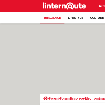
AC
BRICOLAGE
LIFESTYLE
CULTURE
Forum
Forum Bricolage
Electroména