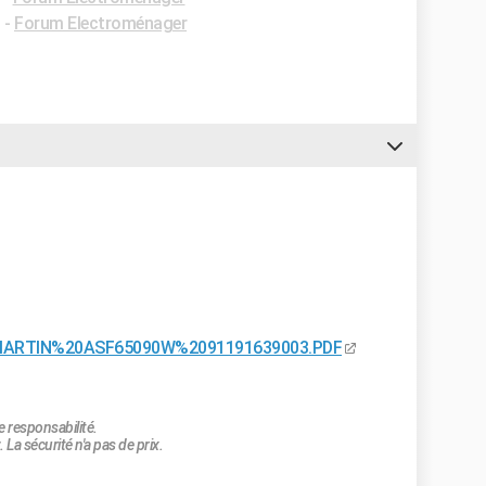
✓
-
Forum Electroménager
20MARTIN%20ASF65090W%2091191639003.PDF
e responsabilité.
 La sécurité n'a pas de prix.