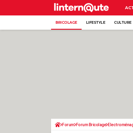
AC
BRICOLAGE
LIFESTYLE
CULTURE
Forum
Forum Bricolage
Electroména