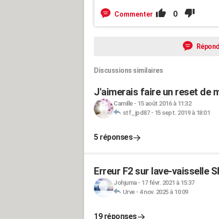
0
Commenter
Répond
Discussions similaires
J'aimerais faire un reset de 
Camille
-
15 août 2016 à 11:32
stf_jpd87
-
15 sept. 2019 à 18:01
5 réponses
Erreur F2 sur lave-vaisselle 
Johjuma
-
17 févr. 2021 à 15:37
Urve
-
4 nov. 2025 à 10:09
19 réponses