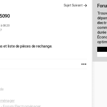
Foru
Sujet Suivant
Trouv
65090
dépan
élect
 à 08:20
commu
37
durée
Écono
optimi
 et liste de pièces de rechange.
ide
oménager
-
Forum Electroménager