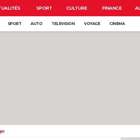
TUALITÉS
SPORT
CULTURE
FINANCE
A
SPORT
AUTO
TELEVISION
VOYAGE
CINEMA
ger