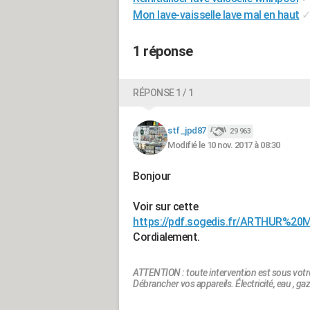
Mon lave-vaisselle lave mal en haut
1 réponse
RÉPONSE 1 / 1
stf_jpd87
29 963
Modifié le 10 nov. 2017 à 08:30
Bonjour
Voir sur cette
https://pdf.sogedis.fr/ARTHUR%
Cordialement.
ATTENTION : toute intervention est sous votr
Débrancher vos appareils. Électricité, eau , gaz.