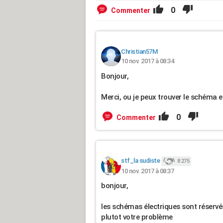
0
Commenter
Christian57M
10 nov. 2017 à 08:34
Bonjour,
Merci, ou je peux trouver le schéma e
0
Commenter
stf_la sudiste
8 275
10 nov. 2017 à 08:37
bonjour,
les schémas électriques sont réservés
plutot votre problème