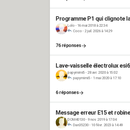
Programme P1 qui clignote la
Lolo
-
16 mai 2018 à 22:34
Coco
-
2 juil. 2026 à 14:29
76 réponses
Lave-vaisselle électrolux es
papymimi5
-
28 avr. 2020 à 15:02
papymimi5
-
1 mai 2020 à 17:10
6 réponses
Message erreur E15 et robinet
DOM40130
-
9 nov. 2019 à 17:04
Dan35230
-
10 févr. 2023 à 14:49