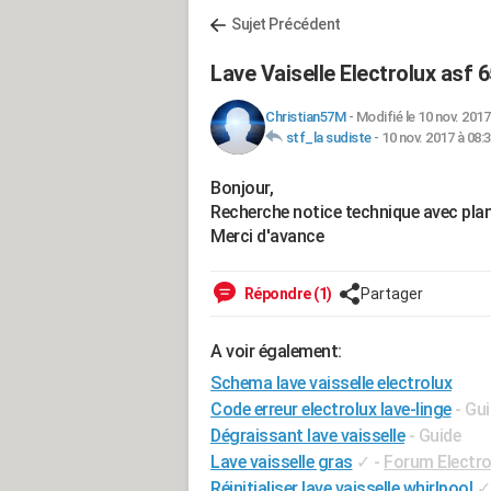
Sujet Précédent
Lave Vaiselle Electrolux asf 
Christian57M
-
Modifié le 10 nov. 2017
stf_la sudiste
-
10 nov. 2017 à 08:
Bonjour,
Recherche notice technique avec plans
Merci d'avance
Répondre (1)
Partager
A voir également:
Schema lave vaisselle electrolux
Code erreur electrolux lave-linge
- Gu
Dégraissant lave vaisselle
- Guide
Lave vaisselle gras
✓
-
Forum Electr
Réinitialiser lave vaisselle whirlpool
✓