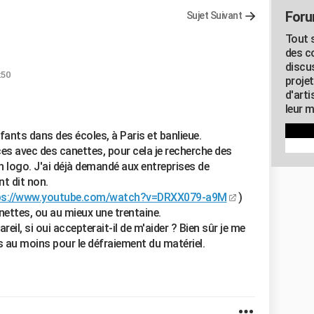
Foru
Sujet Suivant
Tout s
des c
discu
:50
proje
d'art
leur m
fants dans des écoles, à Paris et banlieue.
s avec des canettes, pour cela je recherche des
n logo. J'ai déjà demandé aux entreprises de
t dit non.
ps://www.youtube.com/watch?v=DRXX079-a9M
)
nettes, ou au mieux une trentaine.
reil, si oui accepterait-il de m'aider ? Bien sûr je me
 au moins pour le défraiement du matériel.