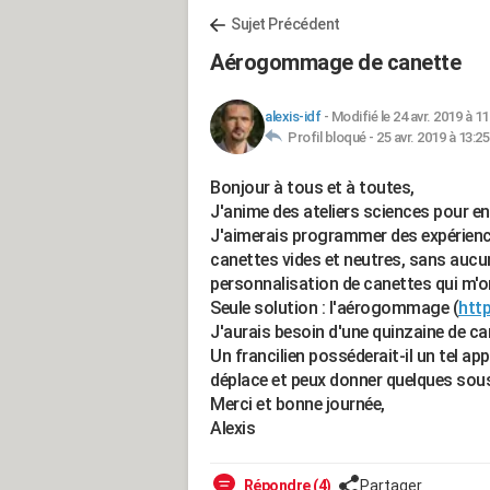
Sujet Précédent
Aérogommage de canette
alexis-idf
-
Modifié le 24 avr. 2019 à 11
Profil bloqué -
25 avr. 2019 à 13:25
Bonjour à tous et à toutes,
J'anime des ateliers sciences pour en
J'aimerais programmer des expérience
canettes vides et neutres, sans aucu
personnalisation de canettes qui m'on
Seule solution : l'aérogommage (
htt
J'aurais besoin d'une quinzaine de ca
Un francilien posséderait-il un tel appa
déplace et peux donner quelques sous
Merci et bonne journée,
Alexis
Répondre (4)
Partager