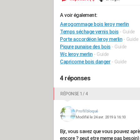
A voir également:
Aerogommage bois leroy merlin
Temps séchage vernis bois
- Guide
Porte accordéon leroy merlin
- Guide
Piqure punaise des bois
- Guide
Wc leroy merlin
- Guide
Capricorne bois danger
- Guide
4 réponses
RÉPONSE 1 / 4
Profil bloqué
Modifié le 24 avr. 2019 à 16:10
Bjr, vous savez que vous pouvez aprè
encore ? peut etre meme pas besoin