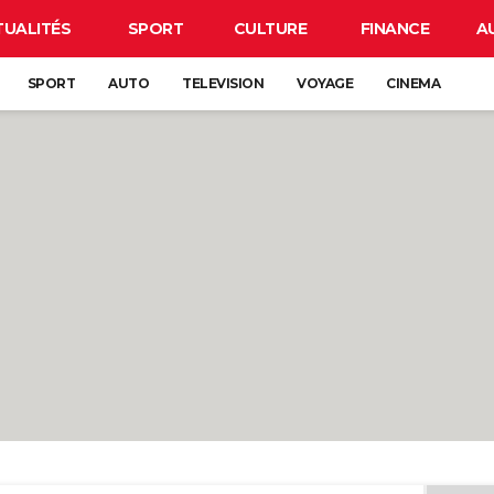
TUALITÉS
SPORT
CULTURE
FINANCE
A
SPORT
AUTO
TELEVISION
VOYAGE
CINEMA