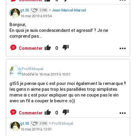
gt.55
>
Jean-Marcel-Marcel
2 086
16 mai 2019 à 09:54
Bonjour,
En quoi je suis condescendant et agressif ? Je ne
comprend pas...
0
Commenter
Profil bloqué
Modifié le 16 mai 2019 à 10:01
gt55 je pense que c est pour moi également la remarque !!
les gens n aime pas trop les parallèles trop simplistes
meme si c est pour expliquer qu on ne coupe pas le vin
avec un fil a couper le beurre :o))
0
Commenter
gt.55
>
Profil bloqué
2 086
16 mai 2019 à 13:01