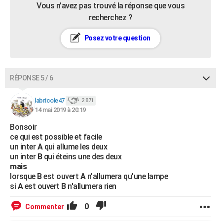
Vous n’avez pas trouvé la réponse que vous
recherchez ?
Posez votre question
RÉPONSE 5 / 6
labricole47
2 871
14 mai 2019 à 20:19
Bonsoir
ce qui est possible et facile
un inter
A
qui allume les deux
un inter
B
qui éteins une des deux
mais
lorsque
B
est ouvert
A
n'allumera qu'une lampe
si
A
est ouvert
B
n'allumera rien
0
Commenter