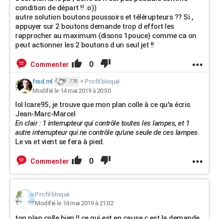
condition de départ !! :o))
autre solution boutons poussoirs et télérupteurs ?? Si ,
appuyer sur 2 boutons demande trop d effort les
rapprocher au maximum (disons 1pouce) comme ca on
peut actionner les 2 boutons d un seul jet !!
0
Commenter
fred.ml
>
Profil bloqué
778
Modifié le 14 mai 2019 à 20:50
lol Icare95, je trouve que mon plan colle à ce qu'a écris
Jean-Marc-Marcel
En clair : 1 interrupteur qui contrôle toutes les lampes, et 1
autre interrupteur qui ne contrôle qu'une seule de ces lampes
.
Le va et vient se fera à pied.
0
Commenter
Profil bloqué
Modifié le 14 mai 2019 à 21:02
ton plan colle bien !! ce qui est en cause c est la demande