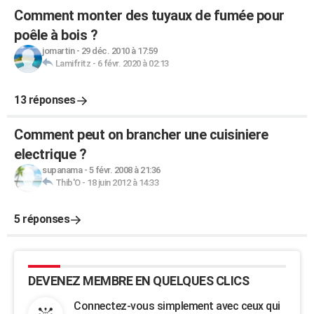
Comment monter des tuyaux de fumée pour
poêle à bois ?
jomartin
-
29 déc. 2010 à 17:59
Lamifritz
-
6 févr. 2020 à 02:13
13 réponses
Comment peut on brancher une cuisiniere
electrique ?
supanama
-
5 févr. 2008 à 21:36
Thib'O
-
18 juin 2012 à 14:33
5 réponses
DEVENEZ MEMBRE EN QUELQUES CLICS
Connectez-vous simplement avec ceux qui