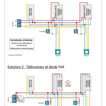
Solution 2 : Télérupteur et diode
56€