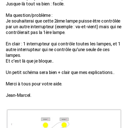
Jusque-là tout va bien : facile.
City break
Voyage de noces
Climat
Destinations
Voyage nature
Forum
+
PHOTO
Ma question/problème :
GUIDES D'ACHAT
Je souhaiterai que cette 2ème lampe puisse être contrôlée
par un autre interrupteur (exemple : va-et-vient) mais qui ne
BONS PLANS
contrôlerait pas la 1ère lampe.
CARTE DE VOEUX
En clair : 1 interrupteur qui contrôle toutes les lampes, et 1
autre interrupteur qui ne contrôle qu'une seule de ces
Carte Bonne année
Carte Pâques
Carte de Noël
Carte Saint-Valentin
Carte d'anniversaire
DICTIONNAIRE
lampes.
Et c'est là que je bloque..
Biographies
Expressions
Dictionnaire
Citations
Proverbes
PROGRAMME TV
Un petit schéma sera bien + clair que mes explications..
COPAINS D'AVANT
Merci à tous pour votre aide.
Se connecter
Collèges
Universités
Service militaire
S'inscrire
Lycées
Primaires
Entreprises
Avis de recherche
AVIS DE DÉCÈS
Jean-Marcel.
FORUM
Lifestyle
Sport
Television
Cinema
Bricolage
Culture
Auto
Voyage