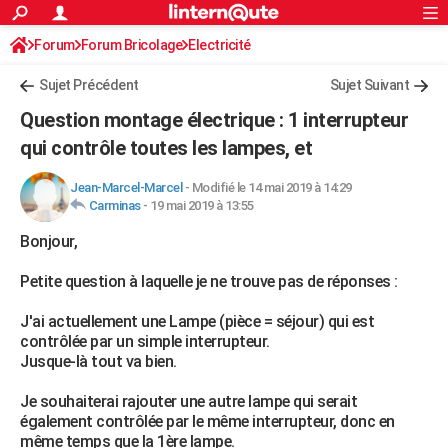
ACTUALITÉS
Forum
Forum Bricolage
Connexion
Electricité
S'inscrire
Rechercher
Société
Education
Villes
Politique
Faits Divers
Monde
+
SPORT
Sujet Précédent
Sujet Suivant
Football
Cyclisme
Forum
Coupe du monde 2026
Tennis
Rugby
CULTURE
Question montage électrique : 1 interrupteur
TNT
Cinéma
Musique
Programme TV
Streaming
Sorties cinéma
+
qui contrôle toutes les lampes, et
FINANCE
Impôts
Immobilier
Banque
Crédit
Retraite
Epargne
Risques naturels par ville
Assurance
AUTO
Jean-Marcel-Marcel
-
Modifié le 14 mai 2019 à 14:29
Carminas
-
19 mai 2019 à 13:55
Réserver un essai
Berlines
Forum auto
Essais
Citadines
SUV
+
HIGH-TECH
Bonjour,
Meilleur smartphone
Ordinateurs
Guide high-tech
Mobiles
Internet
Jeux vidéo
+
BRICOLAGE
Petite question à laquelle je ne trouve pas de réponses :
Aménagement intérieur
Cuisine
Jardinage
+
Forum
Extérieur
Salle de bains
Rangement
WEEK-END
J'ai actuellement une Lampe (pièce = séjour) qui est
contrôlée par un simple interrupteur.
Escapades
Expositions
Week-end nature
Guides de France
Patrimoine
Musées
+
LIFESTYLE
Jusque-là tout va bien.
Bien-être
Mode
+
Art de vivre
Loisirs
Modes de vie
SANTE
Je souhaiterai rajouter une autre lampe qui serait
également contrôlée par le même interrupteur, donc en
Guide de la santé
Médicaments
+
Alimentation
Maladies
Sommeil
VOYAGE
même temps que la 1ère lampe.