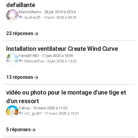
defaillante
MantoManto
-
28 juil. 2019 à 22:54
Audrey25
-
14 janv. 2026 à 08:23
23 réponses
Installation ventilateur Create Wind Curve
FannyB1983
-
17 juin 2025 à 18:09
Babouinfou
-
4 juin 2026 à 14:22
13 réponses
vidéo ou photo pour le montage d'une tige et
d'un ressort
Zabou
-
16 mars 2025 à 11:52
stf_jpd87
-
17 mars 2025 à 19:21
5 réponses