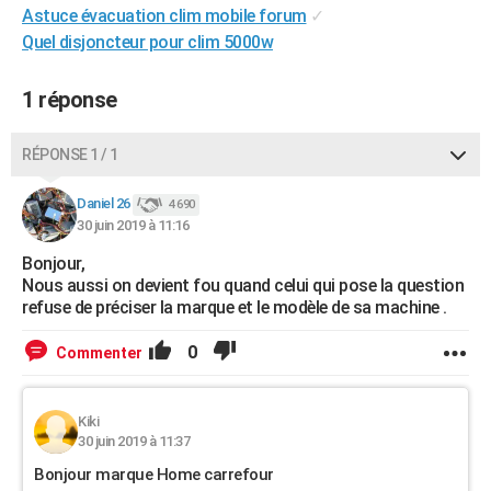
Astuce évacuation clim mobile forum
✓
City break
Voyage de noces
Climat
Destinations
Voyage nature
Forum
+
PHOTO
Quel disjoncteur pour clim 5000w
GUIDES D'ACHAT
1 réponse
BONS PLANS
RÉPONSE 1 / 1
CARTE DE VOEUX
Carte Bonne année
Carte Pâques
Carte de Noël
Carte Saint-Valentin
Carte d'anniversaire
DICTIONNAIRE
Daniel 26
4 690
30 juin 2019 à 11:16
Biographies
Expressions
Dictionnaire
Citations
Proverbes
PROGRAMME TV
Bonjour,
Nous aussi on devient fou quand celui qui pose la question
COPAINS D'AVANT
refuse de préciser la marque et le modèle de sa machine .
Se connecter
Collèges
Universités
Service militaire
S'inscrire
Lycées
Primaires
Entreprises
Avis de recherche
AVIS DE DÉCÈS
0
Commenter
FORUM
Lifestyle
Sport
Television
Cinema
Bricolage
Culture
Auto
Voyage
Kiki
30 juin 2019 à 11:37
Bonjour marque Home carrefour