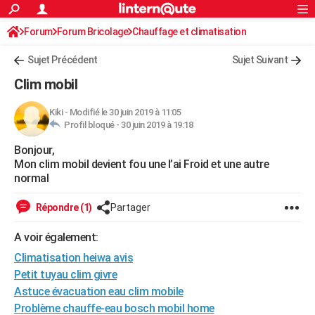
ACTUALITÉS
Forum
Forum Bricolage
Connexion
Chauffage et climatisation
S'inscrire
Rechercher
Société
Education
Villes
Politique
Faits Divers
Monde
+
SPORT
Sujet Précédent
Sujet Suivant
Football
Cyclisme
Forum
Coupe du monde 2026
Tennis
Rugby
CULTURE
Clim mobil
TNT
Cinéma
Musique
Programme TV
Streaming
Sorties cinéma
+
FINANCE
Kiki
-
Modifié le 30 juin 2019 à 11:05
Profil bloqué -
30 juin 2019 à 19:18
Impôts
Immobilier
Banque
Crédit
Retraite
Epargne
Risques naturels par ville
Assurance
AUTO
Bonjour,
Réserver un essai
Berlines
Forum auto
Essais
Citadines
SUV
+
HIGH-TECH
Mon clim mobil devient fou une l’ai Froid et une autre
normal
Meilleur smartphone
Ordinateurs
Guide high-tech
Mobiles
Internet
Jeux vidéo
+
BRICOLAGE
Répondre (1)
Partager
Aménagement intérieur
Cuisine
Jardinage
+
Forum
Extérieur
Salle de bains
Rangement
WEEK-END
A voir également:
Escapades
Expositions
Week-end nature
Guides de France
Patrimoine
Musées
+
LIFESTYLE
Climatisation heiwa avis
Bien-être
Mode
+
Art de vivre
Loisirs
Modes de vie
Petit tuyau clim givre
SANTE
Astuce évacuation eau clim mobile
Guide de la santé
Médicaments
+
Alimentation
Maladies
Sommeil
VOYAGE
Problème chauffe-eau bosch mobil home