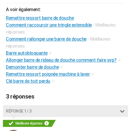
City break
Voyage de noces
Climat
Destinations
Voyage nature
Forum
+
PHOTO
A voir également:
Remettre ressort barre de douche
GUIDES D'ACHAT
Comment raccourcir une tringle extensible
- Meilleures
BONS PLANS
réponses
Comment rallonger une barre de douche
- Meilleures
CARTE DE VOEUX
réponses
Barre autobloquante
✓
Carte Bonne année
Carte Pâques
Carte de Noël
Carte Saint-Valentin
Carte d'anniversaire
DICTIONNAIRE
Allonger barre de rideau de douche comment faire svp?
✓
Biographies
Expressions
Dictionnaire
Citations
Proverbes
PROGRAMME TV
Demonter barre de douche
✓
Remettre ressort poignée machine à laver
✓
COPAINS D'AVANT
Clé barre de toit perdu
✓
Se connecter
Collèges
Universités
Service militaire
S'inscrire
Lycées
Primaires
Entreprises
Avis de recherche
AVIS DE DÉCÈS
3 réponses
FORUM
RÉPONSE 1 / 3
Lifestyle
Sport
Television
Cinema
Bricolage
Culture
Auto
Voyage
Meilleure réponse