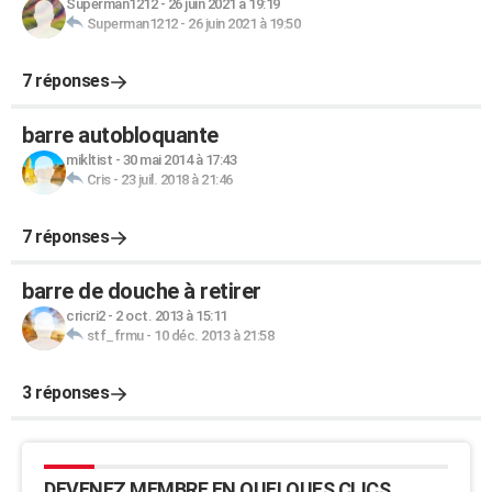
Superman1212
-
26 juin 2021 à 19:19
Superman1212
-
26 juin 2021 à 19:50
7 réponses
barre autobloquante
mikltist
-
30 mai 2014 à 17:43
Cris
-
23 juil. 2018 à 21:46
7 réponses
barre de douche à retirer
cricri2
-
2 oct. 2013 à 15:11
stf_frmu
-
10 déc. 2013 à 21:58
3 réponses
DEVENEZ MEMBRE EN QUELQUES CLICS