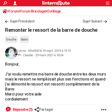
ACTUALITÉS
Forum
Forum Bricolage
Connexion
Outillage
S'inscrire
Rechercher
Société
Education
Villes
Politique
Faits Divers
Monde
+
SPORT
Sujet Précédent
Sujet Suivant
Football
Cyclisme
Forum
Coupe du monde 2026
Tennis
Rugby
CULTURE
Remonter le ressort de la barre de douche
TNT
Cinéma
Musique
Programme TV
Streaming
Sorties cinéma
+
FINANCE
Douche
Barre
Impôts
Immobilier
Banque
Crédit
Retraite
Epargne
Risques naturels par ville
Assurance
AUTO
Limou
-
Modifié le 10 sept. 2019 à 19:15
Claudie -
29 mars 2021 à 18:36
Réserver un essai
Berlines
Forum auto
Essais
Citadines
SUV
+
HIGH-TECH
Bonjour,
Meilleur smartphone
Ordinateurs
Guide high-tech
Mobiles
Internet
Jeux vidéo
+
BRICOLAGE
J'ai voulu remettre ma barre de douche entre les deux murs
Aménagement intérieur
Cuisine
Jardinage
+
Forum
Extérieur
Salle de bains
Rangement
WEEK-END
mais le ressort ne remplissait plus ses fonctions et quand
j'ai démonté le ressort est ressorti complètement de la
Escapades
Expositions
Week-end nature
Guides de France
Patrimoine
Musées
+
LIFESTYLE
Barre
Merci pour votre aide
Bien-être
Mode
+
Art de vivre
Loisirs
Modes de vie
SANTE
cordialement
Guide de la santé
Médicaments
+
Alimentation
Maladies
Sommeil
VOYAGE
Répondre (3)
Partager