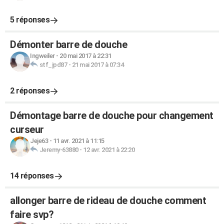
5 réponses
Démonter barre de douche
Ingweiler
-
20 mai 2017 à 22:31
stf_jpd87
-
21 mai 2017 à 07:34
2 réponses
Démontage barre de douche pour changement
curseur
Jeje63
-
11 avr. 2021 à 11:15
Jeremy-63880
-
12 avr. 2021 à 22:20
14 réponses
allonger barre de rideau de douche comment
faire svp?