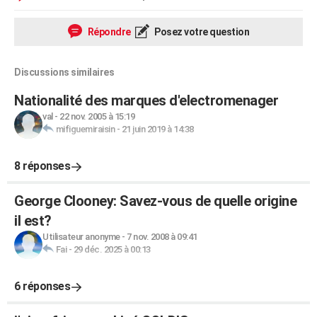
Répondre
Posez votre question
Discussions similaires
Nationalité des marques d'electromenager
val
-
22 nov. 2005 à 15:19
mifiguemiraisin
-
21 juin 2019 à 14:38
8 réponses
George Clooney: Savez-vous de quelle origine
il est?
Utilisateur anonyme
-
7 nov. 2008 à 09:41
Fai
-
29 déc. 2025 à 00:13
6 réponses