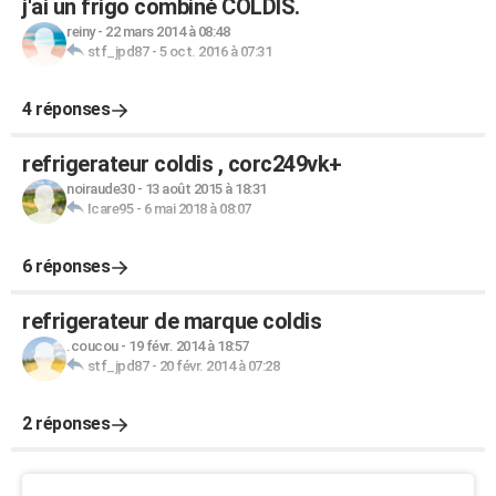
j'ai un frigo combiné COLDIS.
reiny
-
22 mars 2014 à 08:48
stf_jpd87
-
5 oct. 2016 à 07:31
4 réponses
refrigerateur coldis , corc249vk+
noiraude30
-
13 août 2015 à 18:31
Icare95
-
6 mai 2018 à 08:07
6 réponses
refrigerateur de marque coldis
.coucou
-
19 févr. 2014 à 18:57
stf_jpd87
-
20 févr. 2014 à 07:28
2 réponses