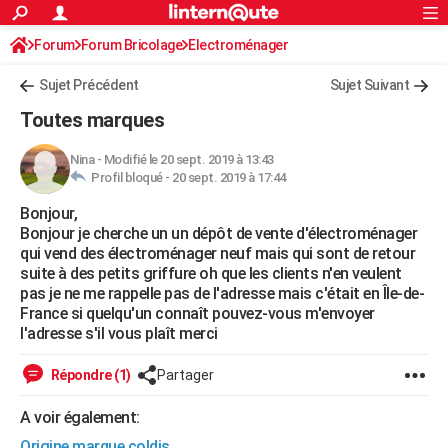
ACTUALITÉS
Forum
Forum Bricolage
Connexion
Electroménager
S'inscrire
Rechercher
Société
Education
Villes
Politique
Faits Divers
Monde
+
SPORT
Sujet Précédent
Sujet Suivant
Football
Cyclisme
Forum
Coupe du monde 2026
Tennis
Rugby
CULTURE
Toutes marques
TNT
Cinéma
Musique
Programme TV
Streaming
Sorties cinéma
+
FINANCE
Nina
-
Modifié le 20 sept. 2019 à 13:43
Profil bloqué -
20 sept. 2019 à 17:44
Impôts
Immobilier
Banque
Crédit
Retraite
Epargne
Risques naturels par ville
Assurance
AUTO
Bonjour,
Réserver un essai
Berlines
Forum auto
Essais
Citadines
SUV
+
HIGH-TECH
Bonjour je cherche un un dépôt de vente d'électroménager
qui vend des électroménager neuf mais qui sont de retour
Meilleur smartphone
Ordinateurs
Guide high-tech
Mobiles
Internet
Jeux vidéo
+
BRICOLAGE
suite à des petits griffure oh que les clients n'en veulent
pas je ne me rappelle pas de l'adresse mais c'était en Île-de-
Aménagement intérieur
Cuisine
Jardinage
+
Forum
Extérieur
Salle de bains
Rangement
WEEK-END
France si quelqu'un connaît pouvez-vous m'envoyer
l'adresse s'il vous plaît merci
Escapades
Expositions
Week-end nature
Guides de France
Patrimoine
Musées
+
LIFESTYLE
Répondre (1)
Partager
Bien-être
Mode
+
Art de vivre
Loisirs
Modes de vie
SANTE
A voir également:
Guide de la santé
Médicaments
+
Alimentation
Maladies
Sommeil
VOYAGE
Origine marque coldis